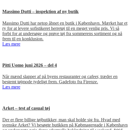
Massimo Dutti – inspektion af ny butik
Massimo Dutti har netop åbnet en butik i København. Mærket har et
ry for at levere sofistikeret herretøj til en meget venlig pris. Vi så
forbi for at undersøge og prøve tøj fra sommerens sortiment og nå
frem til en konklusion.
Læs mere
Pitti Uomo juni 2026 – del 4
Når mænd slapper af på byens restauranter og cafeer, træder en
bestemt tøjmode tydeligt frem. Gadefoto fra Firenze.
Læs mere
Arket – test af casual tøj
Der er flere billige tøjbutikker, man skal holde sig fra. Hvad med
svenske Arket? Vi besøgte butikken på Købmagergade i København