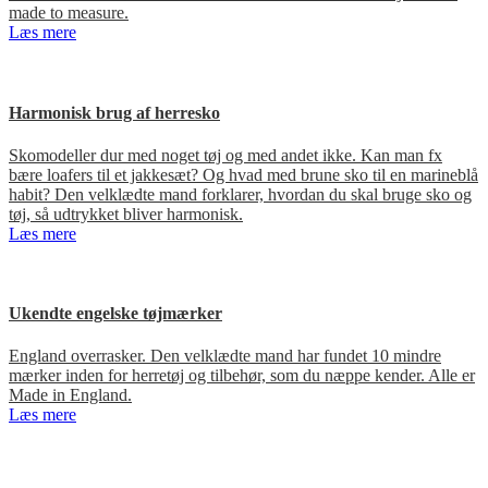
made to measure.
Læs mere
Harmonisk brug af herresko
Skomodeller dur med noget tøj og med andet ikke. Kan man fx
bære loafers til et jakkesæt? Og hvad med brune sko til en marineblå
habit? Den velklædte mand forklarer, hvordan du skal bruge sko og
tøj, så udtrykket bliver harmonisk.
Læs mere
Ukendte engelske tøjmærker
England overrasker. Den velklædte mand har fundet 10 mindre
mærker inden for herretøj og tilbehør, som du næppe kender. Alle er
Made in England.
Læs mere