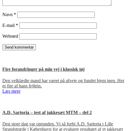
Navn
*
E-mail
*
Websted
Fire forandringer på min vej i klassisk tøj
Den velklædte mand har været på afveje og fundet hjem igen. Her
er fire af hans fejltrin.
Læs mere
A.D. Sartoria – test af jakkesæt MTM – del 2
Den store dag var oprunden. Vi så forbi A.D. Sartoria i Lille
Strandstræde i København for at evaluere resultatet af et jakkesæt