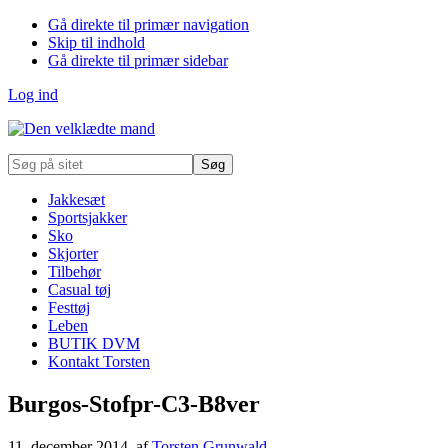
Gå direkte til primær navigation
Skip til indhold
Gå direkte til primær sidebar
Log ind
Søg
på
sitet
Jakkesæt
Sportsjakker
Sko
Skjorter
Tilbehør
Casual tøj
Festtøj
Leben
BUTIK DVM
Kontakt Torsten
Burgos-Stofpr-C3-B8ver
11. december 2014
, af
Torsten Grunwald