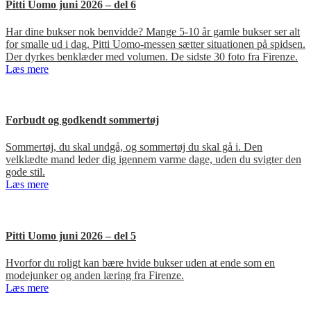
Pitti Uomo juni 2026 – del 6
Har dine bukser nok benvidde? Mange 5-10 år gamle bukser ser alt
for smalle ud i dag. Pitti Uomo-messen sætter situationen på spidsen.
Der dyrkes benklæder med volumen. De sidste 30 foto fra Firenze.
Læs mere
Forbudt og godkendt sommertøj
Sommertøj, du skal undgå, og sommertøj du skal gå i. Den
velklædte mand leder dig igennem varme dage, uden du svigter den
gode stil.
Læs mere
Pitti Uomo juni 2026 – del 5
Hvorfor du roligt kan bære hvide bukser uden at ende som en
modejunker og anden læring fra Firenze.
Læs mere