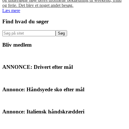
og undersøgte nøje deres uformelle beklædning til weekend, fritid
og ferie. Det blev et noget andet besøg.
Læs mere
Primær
Find hvad du søger
Sidebar
Søg
på
sitet
Bliv medlem
ANNONCE: Drivert efter mål
Annonce: Håndsyede sko efter mål
Annonce: Italiensk håndskrædderi