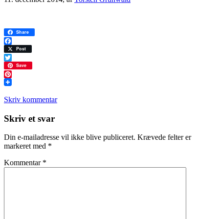
Share
Facebook
Post
Twitter
Save
Pinterest
Skriv kommentar
Læserinteraktioner
Skriv et svar
Din e-mailadresse vil ikke blive publiceret.
Krævede felter er
markeret med
*
Kommentar
*