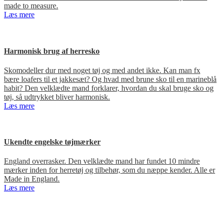
made to measure.
Læs mere
Harmonisk brug af herresko
Skomodeller dur med noget tøj og med andet ikke. Kan man fx
bære loafers til et jakkesæt? Og hvad med brune sko til en marineblå
habit? Den velklædte mand forklarer, hvordan du skal bruge sko og
tøj, så udtrykket bliver harmonisk.
Læs mere
Ukendte engelske tøjmærker
England overrasker. Den velklædte mand har fundet 10 mindre
mærker inden for herretøj og tilbehør, som du næppe kender. Alle er
Made in England.
Læs mere