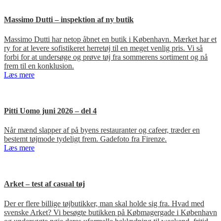
Massimo Dutti – inspektion af ny butik
Massimo Dutti har netop åbnet en butik i København. Mærket har et
ry for at levere sofistikeret herretøj til en meget venlig pris. Vi så
forbi for at undersøge og prøve tøj fra sommerens sortiment og nå
frem til en konklusion.
Læs mere
Pitti Uomo juni 2026 – del 4
Når mænd slapper af på byens restauranter og cafeer, træder en
bestemt tøjmode tydeligt frem. Gadefoto fra Firenze.
Læs mere
Arket – test af casual tøj
Der er flere billige tøjbutikker, man skal holde sig fra. Hvad med
svenske Arket? Vi besøgte butikken på Købmagergade i København