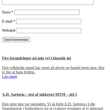
Navn
*
E-mail
*
Websted
Fire forandringer på min vej i klassisk tøj
Den velklædte mand har været på afveje og fundet hjem igen. Her
er fire af hans fejltrin.
Læs mere
A.D. Sartoria – test af jakkesæt MTM – del 2
Den store dag var oprunden. Vi så forbi A.D. Sartoria i Lille
Strandstræde i København for at evaluere resultatet af et jakkesæt