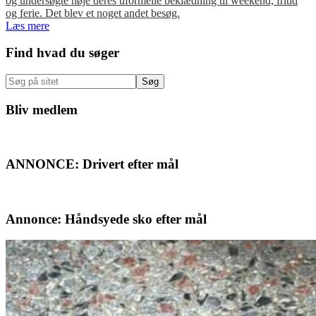
og undersøgte nøje deres uformelle beklædning til weekend, fritid
og ferie. Det blev et noget andet besøg.
Læs mere
Primær
Find hvad du søger
Sidebar
Søg
på
sitet
Bliv medlem
ANNONCE: Drivert efter mål
Annonce: Håndsyede sko efter mål