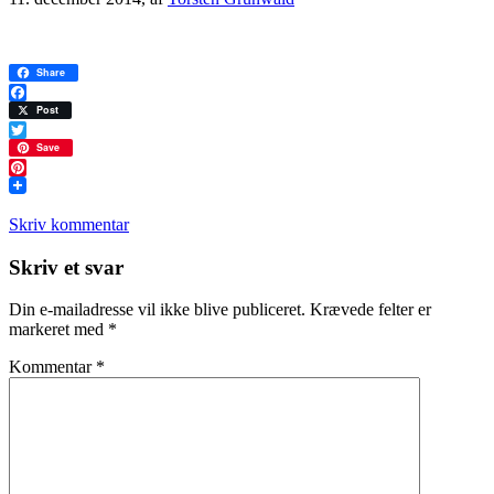
Share
Facebook
Post
Twitter
Save
Pinterest
Skriv kommentar
Læserinteraktioner
Skriv et svar
Din e-mailadresse vil ikke blive publiceret.
Krævede felter er
markeret med
*
Kommentar
*