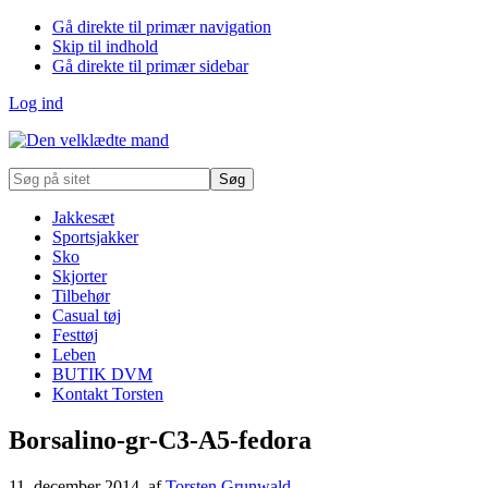
Gå direkte til primær navigation
Skip til indhold
Gå direkte til primær sidebar
Log ind
Søg
på
sitet
Jakkesæt
Sportsjakker
Sko
Skjorter
Tilbehør
Casual tøj
Festtøj
Leben
BUTIK DVM
Kontakt Torsten
Borsalino-gr-C3-A5-fedora
11. december 2014
, af
Torsten Grunwald