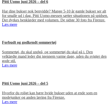
Pitti Uomo juni 2026 – del 6
Har dine bukser nok benvidde? Mange 5-10 år gamle bukser ser alt
for smalle ud i dag. Pitti Uomo-messen sætter situationen på spidsen.
Der dyrkes benklæder med volumen. De sidste 30 foto fra Firenze.
Læs mere
Forbudt og godkendt sommertøj
Sommertøj, du skal undgå, og sommertøj du skal gå i. Den
velklædte mand leder dig igennem varme dage, uden du svigter den
gode stil.
Læs mere
Pitti Uomo juni 2026 – del 5
Hvorfor du roligt kan bære hvide bukser uden at ende som en
modejunker og anden læring fra Firenze.
Læs mere