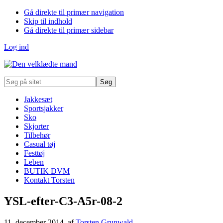
Gå direkte til primær navigation
Skip til indhold
Gå direkte til primær sidebar
Log ind
Søg
på
sitet
Jakkesæt
Sportsjakker
Sko
Skjorter
Tilbehør
Casual tøj
Festtøj
Leben
BUTIK DVM
Kontakt Torsten
YSL-efter-C3-A5r-08-2
11. december 2014
, af
Torsten Grunwald