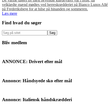
De varme dages tre mest bevendte klædevarer var i brug, da
velklædte mænd mødtes ved herreskrædderiet på Bianco Lunos Allé
på Frederiksberg for at hilse på hinanden og sommeren.
Læs mere
Primær
Find hvad du søger
Sidebar
Søg
på
sitet
Bliv medlem
ANNONCE: Drivert efter mål
Annonce: Håndsyede sko efter mål
Annonce: Italiensk håndskrædderi