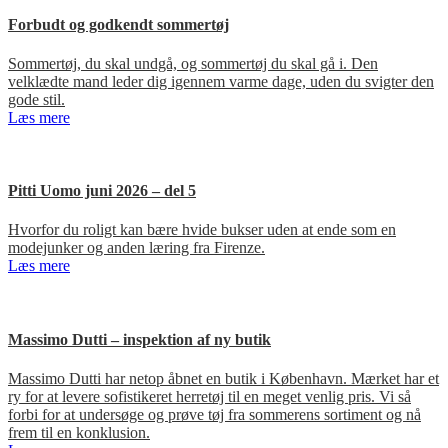
Forbudt og godkendt sommertøj
Sommertøj, du skal undgå, og sommertøj du skal gå i. Den
velklædte mand leder dig igennem varme dage, uden du svigter den
gode stil.
Læs mere
Pitti Uomo juni 2026 – del 5
Hvorfor du roligt kan bære hvide bukser uden at ende som en
modejunker og anden læring fra Firenze.
Læs mere
Massimo Dutti – inspektion af ny butik
Massimo Dutti har netop åbnet en butik i København. Mærket har et
ry for at levere sofistikeret herretøj til en meget venlig pris. Vi så
forbi for at undersøge og prøve tøj fra sommerens sortiment og nå
frem til en konklusion.