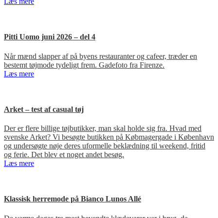
Læs mere
Pitti Uomo juni 2026 – del 4
Når mænd slapper af på byens restauranter og cafeer, træder en
bestemt tøjmode tydeligt frem. Gadefoto fra Firenze.
Læs mere
Arket – test af casual tøj
Der er flere billige tøjbutikker, man skal holde sig fra. Hvad med
svenske Arket? Vi besøgte butikken på Købmagergade i København
og undersøgte nøje deres uformelle beklædning til weekend, fritid
og ferie. Det blev et noget andet besøg.
Læs mere
Klassisk herremode på Bianco Lunos Allé