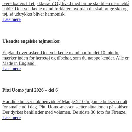
bære loafers til et jakkesæt? Og hvad med brune sko til en marineblå
habit? Den velklædte mand forklarer, hvordan du skal bruge sko og
tøj, så udtrykket bliver harmonisk.
Læs mere
Ukendte engelske tøjmærker
England overrasker. Den velklædte mand har fundet 10 mindre
mærker inden for herretøj og tilbehør, som du næppe kender. Alle er
Made in England.
Læs mere
Pitti Uomo juni 2026 – del 6
Har dine bukser nok benvidde? Mange 5-10 år gamle bukser ser alt
for smalle ud i dag. Pitti Uomo-messen sætter situationen på spidsen.
Der dyrkes benklæder med volumen. De sidste 30 foto fra Firenze.
Læs mere