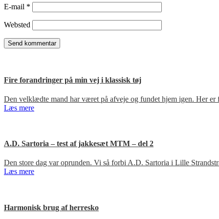
E-mail
*
Websted
Fire forandringer på min vej i klassisk tøj
Den velklædte mand har været på afveje og fundet hjem igen. Her er fir
Læs mere
A.D. Sartoria – test af jakkesæt MTM – del 2
Den store dag var oprunden. Vi så forbi A.D. Sartoria i Lille Strandst
Læs mere
Harmonisk brug af herresko