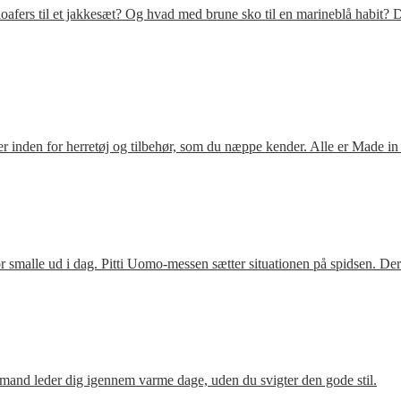
fers til et jakkesæt? Og hvad med brune sko til en marineblå habit? D
 inden for herretøj og tilbehør, som du næppe kender. Alle er Made in
 smalle ud i dag. Pitti Uomo-messen sætter situationen på spidsen. De
mand leder dig igennem varme dage, uden du svigter den gode stil.