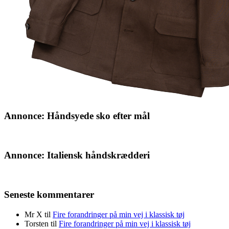
Annonce: Håndsyede sko efter mål
Annonce: Italiensk håndskrædderi
Seneste kommentarer
Mr X
til
Fire forandringer på min vej i klassisk tøj
Torsten
til
Fire forandringer på min vej i klassisk tøj