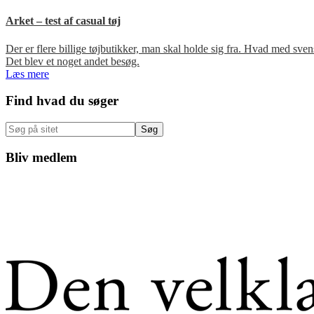
Arket – test af casual tøj
Der er flere billige tøjbutikker, man skal holde sig fra. Hvad med s
Det blev et noget andet besøg.
Læs mere
Primær
Find hvad du søger
Sidebar
Søg
på
sitet
Bliv medlem