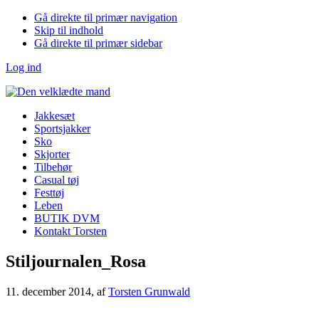
Gå direkte til primær navigation
Skip til indhold
Gå direkte til primær sidebar
Log ind
Jakkesæt
Sportsjakker
Sko
Skjorter
Tilbehør
Casual tøj
Festtøj
Leben
BUTIK DVM
Kontakt Torsten
Stiljournalen_Rosa
11. december 2014
, af
Torsten Grunwald