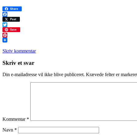
Share
Facebook
Post
Twitter
Save
Pinterest
Skriv kommentar
Læserinteraktioner
Skriv et svar
Din e-mailadresse vil ikke blive publiceret.
Krævede felter er marker
Kommentar
*
Navn
*