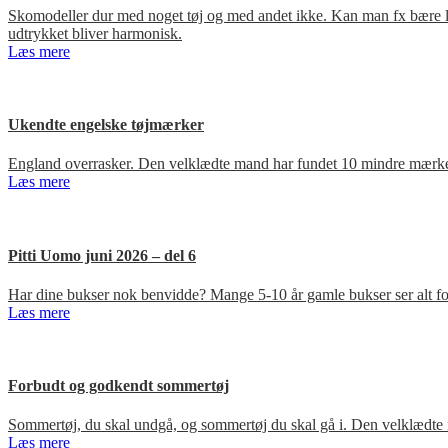
Skomodeller dur med noget tøj og med andet ikke. Kan man fx bære loa
udtrykket bliver harmonisk.
Læs mere
Ukendte engelske tøjmærker
England overrasker. Den velklædte mand har fundet 10 mindre mærker
Læs mere
Pitti Uomo juni 2026 – del 6
Har dine bukser nok benvidde? Mange 5-10 år gamle bukser ser alt for
Læs mere
Forbudt og godkendt sommertøj
Sommertøj, du skal undgå, og sommertøj du skal gå i. Den velklædte 
Læs mere