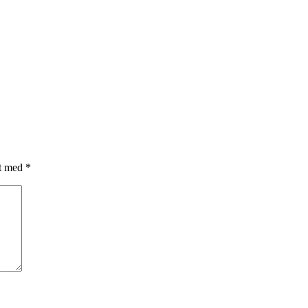
et med
*