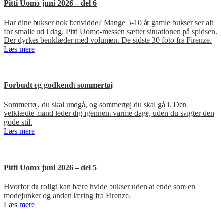
Pitti Uomo juni 2026 – del 6
Har dine bukser nok benvidde? Mange 5-10 år gamle bukser ser alt
for smalle ud i dag. Pitti Uomo-messen sætter situationen på spidsen.
Der dyrkes benklæder med volumen. De sidste 30 foto fra Firenze.
Læs mere
Forbudt og godkendt sommertøj
Sommertøj, du skal undgå, og sommertøj du skal gå i. Den
velklædte mand leder dig igennem varme dage, uden du svigter den
gode stil.
Læs mere
Pitti Uomo juni 2026 – del 5
Hvorfor du roligt kan bære hvide bukser uden at ende som en
modejunker og anden læring fra Firenze.
Læs mere