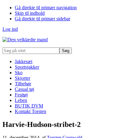
Gå direkte til primær navigation
Skip til indhold
Gå direkte til primær sidebar
Log ind
Søg
på
sitet
Jakkesæt
Sportsjakker
Sko
Skjorter
Tilbehør
Casual tøj
Festtøj
Leben
BUTIK DVM
Kontakt Torsten
Harvie-Hudson-stribet-2
11. december 2014
, af
Torsten Grunwald