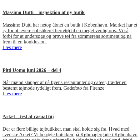
Massimo Dutti – inspektion af ny butik
Massimo Dutti har netop åbnet en butik i København. Mærket har et
ry for at levere sofistikeret herretøj til en meget venlig pris. Vi så
forbi for at undersøge og prøve tøj fra sommerens sortiment og nå
frem til en konklusion.
Læs mere
Pitti Uomo juni 2026 – del 4
Når mænd slapper af på byens restauranter og cafeer, træder en
bestemt tøjmode tydeligt frem. Gadefoto fra Firenze.
Læs mere
Arket – test af casual tøj
Der er flere billige tøjbutikker, man skal holde sig fra. Hvad med
svenske Arket? Vi besøgte butikken på Købmagergade i København