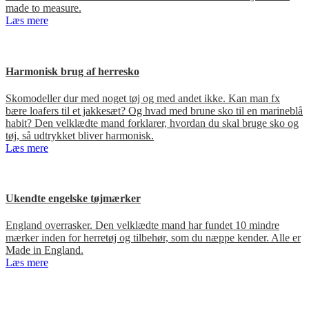
made to measure.
Læs mere
Harmonisk brug af herresko
Skomodeller dur med noget tøj og med andet ikke. Kan man fx
bære loafers til et jakkesæt? Og hvad med brune sko til en marineblå
habit? Den velklædte mand forklarer, hvordan du skal bruge sko og
tøj, så udtrykket bliver harmonisk.
Læs mere
Ukendte engelske tøjmærker
England overrasker. Den velklædte mand har fundet 10 mindre
mærker inden for herretøj og tilbehør, som du næppe kender. Alle er
Made in England.
Læs mere