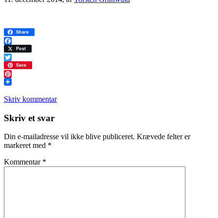
Share
Facebook
Post
Twitter
Save
Pinterest
Skriv kommentar
Læserinteraktioner
Skriv et svar
Din e-mailadresse vil ikke blive publiceret.
Krævede felter er
markeret med
*
Kommentar
*