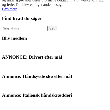
og undersøgte nøje deres uformelle beklædning til weekend, fritid
og ferie. Det blev et noget andet besøg.
Læs mere
Primær
Find hvad du søger
Sidebar
Søg
på
sitet
Bliv medlem
ANNONCE: Drivert efter mål
Annonce: Håndsyede sko efter mål
Annonce: Italiensk håndskrædderi