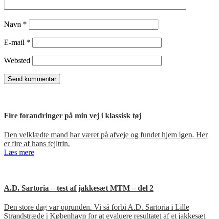
Navn
*
E-mail
*
Websted
Fire forandringer på min vej i klassisk tøj
Den velklædte mand har været på afveje og fundet hjem igen. Her
er fire af hans fejltrin.
Læs mere
A.D. Sartoria – test af jakkesæt MTM – del 2
Den store dag var oprunden. Vi så forbi A.D. Sartoria i Lille
Strandstræde i København for at evaluere resultatet af et jakkesæt