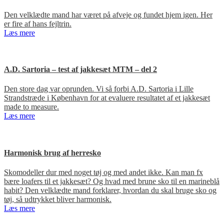
Den velklædte mand har været på afveje og fundet hjem igen. Her
er fire af hans fejltrin.
Læs mere
A.D. Sartoria – test af jakkesæt MTM – del 2
Den store dag var oprunden. Vi så forbi A.D. Sartoria i Lille
Strandstræde i København for at evaluere resultatet af et jakkesæt
made to measure.
Læs mere
Harmonisk brug af herresko
Skomodeller dur med noget tøj og med andet ikke. Kan man fx
bære loafers til et jakkesæt? Og hvad med brune sko til en marineblå
habit? Den velklædte mand forklarer, hvordan du skal bruge sko og
tøj, så udtrykket bliver harmonisk.
Læs mere