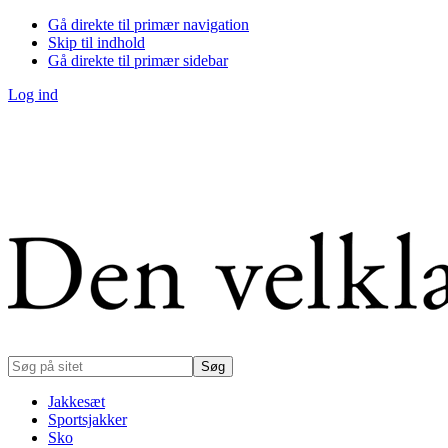
Gå direkte til primær navigation
Skip til indhold
Gå direkte til primær sidebar
Log ind
Søg
på
sitet
Jakkesæt
Sportsjakker
Sko