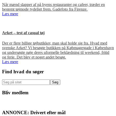
Når mænd slapper af på byens restauranter og cafeer, træder en
bestemt tøjmode tydeligt frem. Gadefoto fra Firenze.
Læs mere
Arket – test af casual tøj
Der er flere billige tøjbutikker, man skal holde sig fra. Hvad med
svenske Arket? Vi besøgte butikken på Købmagergade i København
og undersøgte nøje deres uformelle beklædning til weekend, fritid
og ferie. Det blev et noget andet besøg.
Læs mere
Primær
Find hvad du søger
Sidebar
Søg
på
sitet
Bliv medlem
ANNONCE: Drivert efter mål