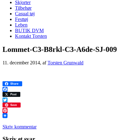
Skjorter
Tilbehør
Casual tøj
Festtøj
Leben
BUTIK DVM
Kontakt Torsten
Lommet-C3-B8rkl-C3-A6de-SJ-009
11. december 2014
, af
Torsten Grunwald
Share
Facebook
Post
Twitter
Save
Pinterest
Skriv kommentar
Læserinteraktioner
Skriv et svar