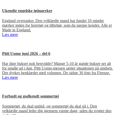
Ukendte engelske tøjmærker
England overrasker. Den velklædte mand har fundet 10 mindre
mærker inden for herretøj og tilbehør, som du næppe kender. Alle er
Made in England.
Læs mere
Pitti Uomo juni 2026 – del 6
Har dine bukser nok benvidde? Mange 5-10 år gamle bukser ser alt
for smalle ud i dag. Pitti Uomo-messen sætter situationen på spidsen.
Der dyrkes benklæder med volumen. De sidste 30 foto fra Firenze.
Læs mere
Forbudt og godkendt sommertøj
Sommertøj, du skal undgå, og sommertøj du skal gå i. Den
velklædte mand leder dig igennem varme dage, uden du svigter den