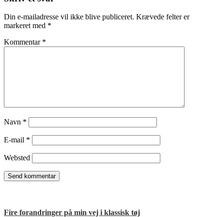
Din e-mailadresse vil ikke blive publiceret.
Krævede felter er
markeret med
*
Kommentar
*
Navn
*
E-mail
*
Websted
Fire forandringer på min vej i klassisk tøj