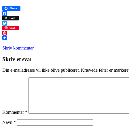
Share
Facebook
Post
Twitter
Save
Pinterest
Skriv kommentar
Læserinteraktioner
Skriv et svar
Din e-mailadresse vil ikke blive publiceret.
Krævede felter er marker
Kommentar
*
Navn
*