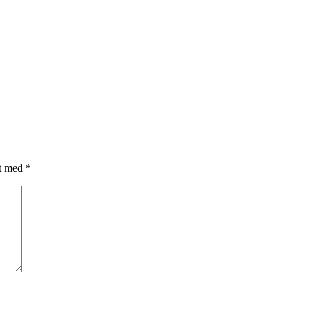
et med
*