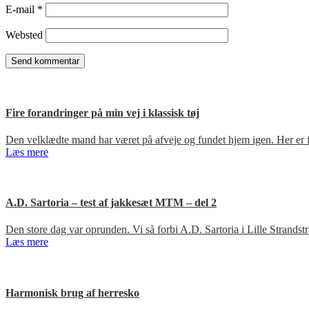
E-mail
*
Websted
Fire forandringer på min vej i klassisk tøj
Den velklædte mand har været på afveje og fundet hjem igen. Her er fir
Læs mere
A.D. Sartoria – test af jakkesæt MTM – del 2
Den store dag var oprunden. Vi så forbi A.D. Sartoria i Lille Strandst
Læs mere
Harmonisk brug af herresko