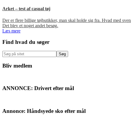
Arket – test af casual tøj
Der er flere billige tøjbutikker, man skal holde sig fra. Hvad med s
Det blev et noget andet besøg.
Læs mere
Primær
Find hvad du søger
Sidebar
Søg
på
sitet
Bliv medlem
ANNONCE: Drivert efter mål
Annonce: Håndsyede sko efter mål