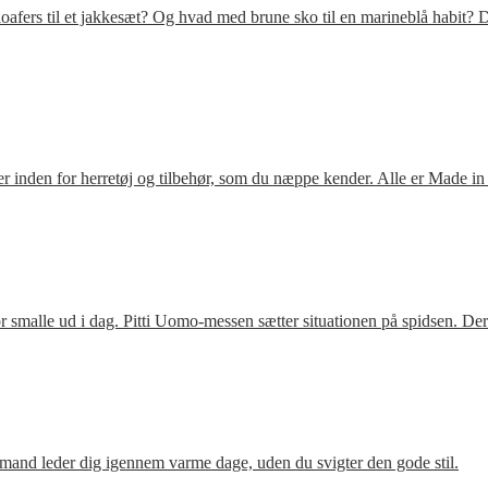
fers til et jakkesæt? Og hvad med brune sko til en marineblå habit? D
 inden for herretøj og tilbehør, som du næppe kender. Alle er Made in
 smalle ud i dag. Pitti Uomo-messen sætter situationen på spidsen. De
mand leder dig igennem varme dage, uden du svigter den gode stil.