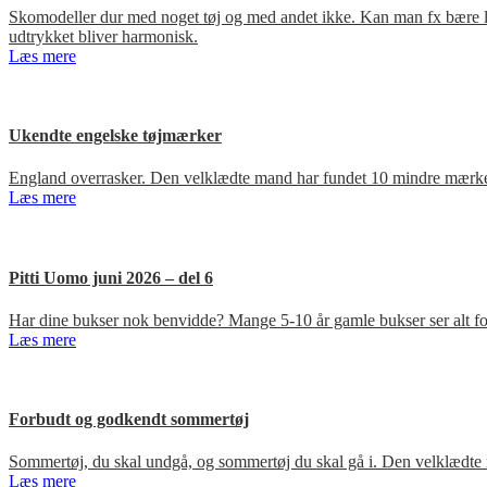
Skomodeller dur med noget tøj og med andet ikke. Kan man fx bære loa
udtrykket bliver harmonisk.
Læs mere
Ukendte engelske tøjmærker
England overrasker. Den velklædte mand har fundet 10 mindre mærker
Læs mere
Pitti Uomo juni 2026 – del 6
Har dine bukser nok benvidde? Mange 5-10 år gamle bukser ser alt for
Læs mere
Forbudt og godkendt sommertøj
Sommertøj, du skal undgå, og sommertøj du skal gå i. Den velklædte 
Læs mere