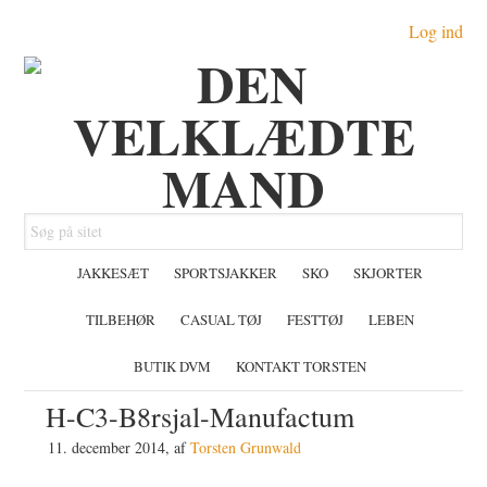
Gå
Skip
Gå
Log ind
direkte
til
direkte
til
indhold
til
primær
primær
navigation
sidebar
Søg
på
JAKKESÆT
SPORTSJAKKER
SKO
SKJORTER
sitet
TILBEHØR
CASUAL TØJ
FESTTØJ
LEBEN
BUTIK DVM
KONTAKT TORSTEN
H-C3-B8rsjal-Manufactum
11. december 2014
, af
Torsten Grunwald