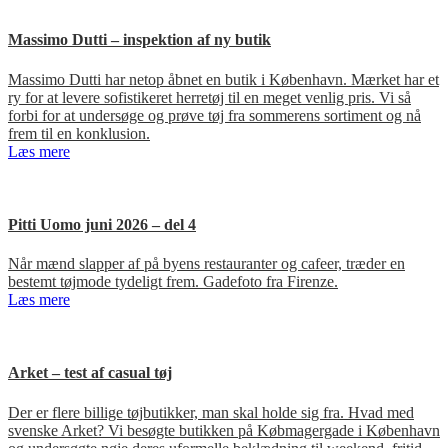
Massimo Dutti – inspektion af ny butik
Massimo Dutti har netop åbnet en butik i København. Mærket har et
ry for at levere sofistikeret herretøj til en meget venlig pris. Vi så
forbi for at undersøge og prøve tøj fra sommerens sortiment og nå
frem til en konklusion.
Læs mere
Pitti Uomo juni 2026 – del 4
Når mænd slapper af på byens restauranter og cafeer, træder en
bestemt tøjmode tydeligt frem. Gadefoto fra Firenze.
Læs mere
Arket – test af casual tøj
Der er flere billige tøjbutikker, man skal holde sig fra. Hvad med
svenske Arket? Vi besøgte butikken på Købmagergade i København