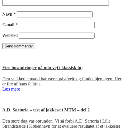
Navn
*
E-mail
*
Websted
Fire forandringer på min vej i klassisk tøj
Den velklædte mand har været på afveje og fundet hjem igen. Her
er fire af hans fejltrin.
Læs mere
A.D. Sartoria – test af jakkesæt MTM – del 2
Den store dag var oprunden. Vi så forbi A.D. Sartoria i Lille
Strandstræde i København for at evaluere resultatet af et jakkesæt