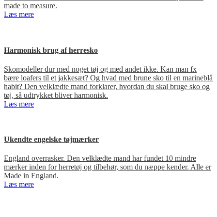
made to measure.
Læs mere
Harmonisk brug af herresko
Skomodeller dur med noget tøj og med andet ikke. Kan man fx
bære loafers til et jakkesæt? Og hvad med brune sko til en marineblå
habit? Den velklædte mand forklarer, hvordan du skal bruge sko og
tøj, så udtrykket bliver harmonisk.
Læs mere
Ukendte engelske tøjmærker
England overrasker. Den velklædte mand har fundet 10 mindre
mærker inden for herretøj og tilbehør, som du næppe kender. Alle er
Made in England.
Læs mere