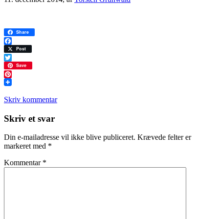
Share
Facebook
Post
Twitter
Save
Pinterest
Skriv kommentar
Læserinteraktioner
Skriv et svar
Din e-mailadresse vil ikke blive publiceret.
Krævede felter er
markeret med
*
Kommentar
*