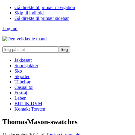
Gå direkte til primær navigation
Skip til indhold
Gå direkte til primær sidebar
Log ind
Søg
på
sitet
Jakkesæt
Sportsjakker
Sko
Skjorter
Tilbehør
Casual tøj
Festtøj
Leben
BUTIK DVM
Kontakt Torsten
ThomasMason-swatches
11. december 2014
, af
Torsten Grunwald