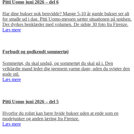
Pitti Uomo juni 2026 – del 6
Har dine bukser nok benvidde? Mange 5-10 år gamle bukser ser alt
for smalle ud i dag. Pitti Uomo-messen sætter situationen på spidsen.
Der dyrkes benklæder med volumen. De sidste 30 foto fra Firenze.
Læs mere
Forbudt og godkendt sommertøj
Sommertøj, du skal undgå, og sommertøj du skal gå i. Den
velklædte mand leder dig igennem varme dage, uden du svigter den
gode stil.
Læs mere
Pitti Uomo juni 2026 – del 5
Hvorfor du roligt kan bære hvide bukser uden at ende som en
modejunker og anden læring fra Firenze.
Læs mere