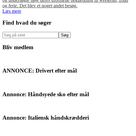
og undersøgte nøje deres uformelle beklædning til weekend, fritid
og ferie. Det blev et noget andet besøg.
Læs mere
Primær
Find hvad du søger
Sidebar
Søg
på
sitet
Bliv medlem
ANNONCE: Drivert efter mål
Annonce: Håndsyede sko efter mål
Annonce: Italiensk håndskrædderi