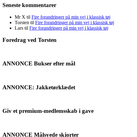
Seneste kommentarer
Mr X
til
Fire forandringer på min vej i klassisk tøj
Torsten
til
Fire forandringer på min vej i klassisk tøj
Lars
til
Fire forandringer på min vej i klassisk tøj
Foredrag ved Torsten
ANNONCE Bukser efter mål
ANNONCE: Jakketørklædet
Giv et premium-medlemsskab i gave
ANNONCE Målsyede skjorter