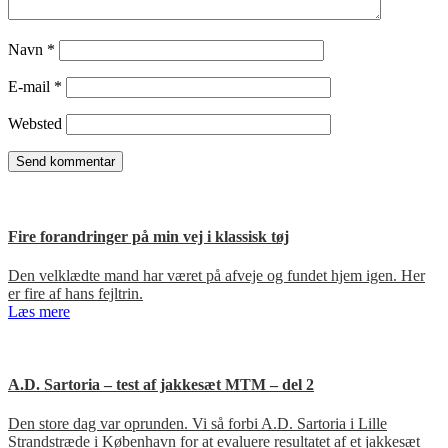
Navn
*
E-mail
*
Websted
Fire forandringer på min vej i klassisk tøj
Den velklædte mand har været på afveje og fundet hjem igen. Her
er fire af hans fejltrin.
Læs mere
A.D. Sartoria – test af jakkesæt MTM – del 2
Den store dag var oprunden. Vi så forbi A.D. Sartoria i Lille
Strandstræde i København for at evaluere resultatet af et jakkesæt