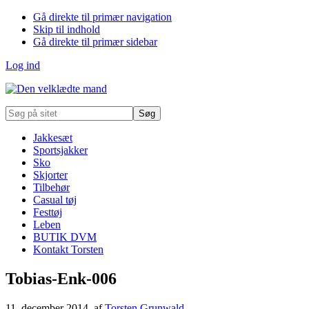
Gå direkte til primær navigation
Skip til indhold
Gå direkte til primær sidebar
Log ind
Søg
på
sitet
Jakkesæt
Sportsjakker
Sko
Skjorter
Tilbehør
Casual tøj
Festtøj
Leben
BUTIK DVM
Kontakt Torsten
Tobias-Enk-006
11. december 2014
, af
Torsten Grunwald