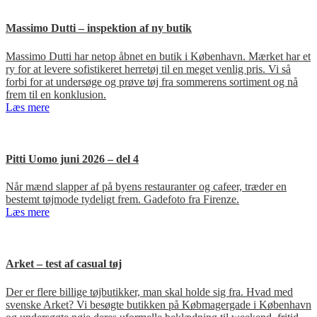
Massimo Dutti – inspektion af ny butik
Massimo Dutti har netop åbnet en butik i København. Mærket har et
ry for at levere sofistikeret herretøj til en meget venlig pris. Vi så
forbi for at undersøge og prøve tøj fra sommerens sortiment og nå
frem til en konklusion.
Læs mere
Pitti Uomo juni 2026 – del 4
Når mænd slapper af på byens restauranter og cafeer, træder en
bestemt tøjmode tydeligt frem. Gadefoto fra Firenze.
Læs mere
Arket – test af casual tøj
Der er flere billige tøjbutikker, man skal holde sig fra. Hvad med
svenske Arket? Vi besøgte butikken på Købmagergade i København