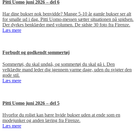
Pitti Uomo juni 2026 – del 6
Har dine bukser nok benvidde? Mange 5-10 år gamle bukser ser alt
for smalle ud i dag. Pitti Uomo-messen sætter situationen på spidsen.
Der dyrkes benklæder med volumen. De sidste 30 foto fra Firenze.
Læs mere
Forbudt og godkendt sommertøj
Sommertøj, du skal undgå, og sommertøj du skal gå i. Den
velklædte mand leder dig igennem varme dage, uden du svigter den
gode stil.
Læs mere
Pitti Uomo juni 2026 – del 5
Hvorfor du roligt kan bære hvide bukser uden at ende som en
modejunker og anden læring fra Firenze.
Læs mere