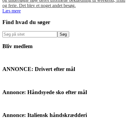
og undersøgte nøje deres uformelle beklædning til weekend, fritid
og ferie. Det blev et noget andet besøg.
Læs mere
Primær
Find hvad du søger
Sidebar
Søg
på
sitet
Bliv medlem
ANNONCE: Drivert efter mål
Annonce: Håndsyede sko efter mål
Annonce: Italiensk håndskrædderi