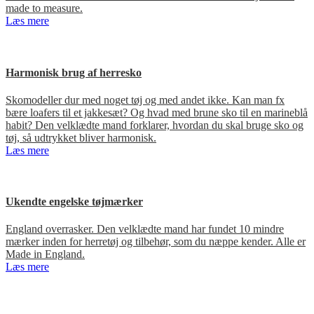
made to measure.
Læs mere
Harmonisk brug af herresko
Skomodeller dur med noget tøj og med andet ikke. Kan man fx
bære loafers til et jakkesæt? Og hvad med brune sko til en marineblå
habit? Den velklædte mand forklarer, hvordan du skal bruge sko og
tøj, så udtrykket bliver harmonisk.
Læs mere
Ukendte engelske tøjmærker
England overrasker. Den velklædte mand har fundet 10 mindre
mærker inden for herretøj og tilbehør, som du næppe kender. Alle er
Made in England.
Læs mere