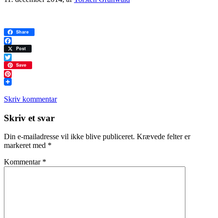
Share
Facebook
Post
Twitter
Save
Pinterest
Skriv kommentar
Læserinteraktioner
Skriv et svar
Din e-mailadresse vil ikke blive publiceret.
Krævede felter er
markeret med
*
Kommentar
*