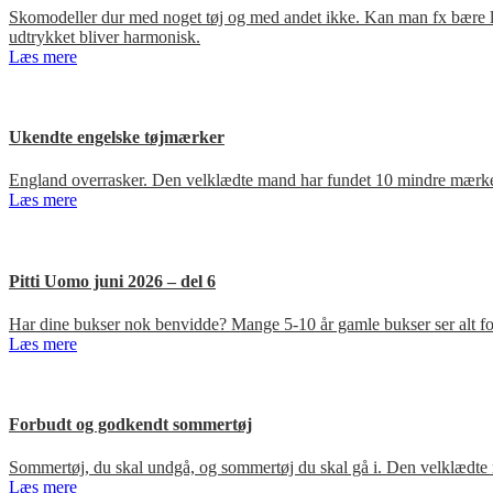
Skomodeller dur med noget tøj og med andet ikke. Kan man fx bære loa
udtrykket bliver harmonisk.
Læs mere
Ukendte engelske tøjmærker
England overrasker. Den velklædte mand har fundet 10 mindre mærker
Læs mere
Pitti Uomo juni 2026 – del 6
Har dine bukser nok benvidde? Mange 5-10 år gamle bukser ser alt for
Læs mere
Forbudt og godkendt sommertøj
Sommertøj, du skal undgå, og sommertøj du skal gå i. Den velklædte 
Læs mere