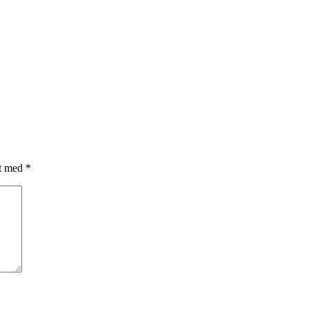
et med
*