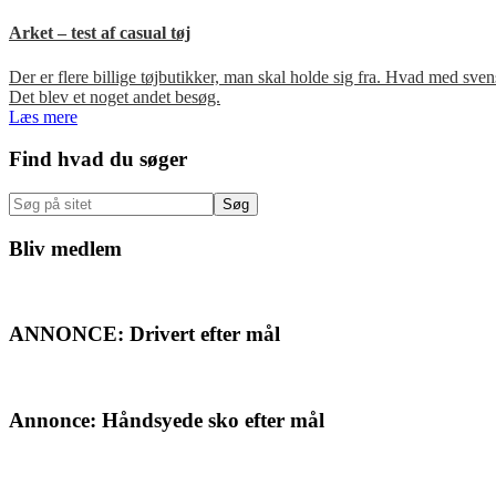
Arket – test af casual tøj
Der er flere billige tøjbutikker, man skal holde sig fra. Hvad med s
Det blev et noget andet besøg.
Læs mere
Primær
Find hvad du søger
Sidebar
Søg
på
sitet
Bliv medlem
ANNONCE: Drivert efter mål
Annonce: Håndsyede sko efter mål