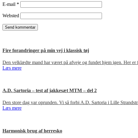
E-mail
*
Websted
Fire forandringer på min vej i klassisk tøj
Den velklædte mand har været på afveje og fundet hjem igen. Her er fir
Læs mere
A.D. Sartoria – test af jakkesæt MTM – del 2
Den store dag var oprunden. Vi så forbi A.D. Sartoria i Lille Strandst
Læs mere
Harmonisk brug af herresko