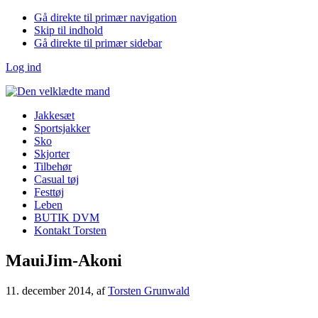
Gå direkte til primær navigation
Skip til indhold
Gå direkte til primær sidebar
Log ind
Jakkesæt
Sportsjakker
Sko
Skjorter
Tilbehør
Casual tøj
Festtøj
Leben
BUTIK DVM
Kontakt Torsten
MauiJim-Akoni
11. december 2014
, af
Torsten Grunwald