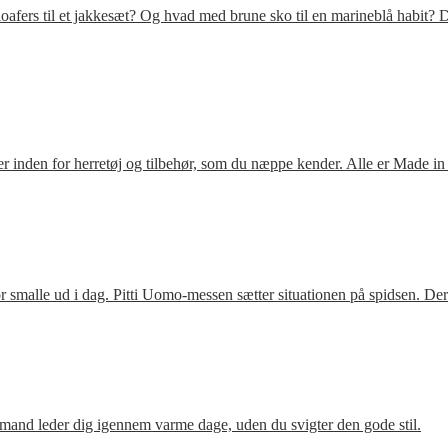
fers til et jakkesæt? Og hvad med brune sko til en marineblå habit? D
 inden for herretøj og tilbehør, som du næppe kender. Alle er Made in
 smalle ud i dag. Pitti Uomo-messen sætter situationen på spidsen. De
mand leder dig igennem varme dage, uden du svigter den gode stil.