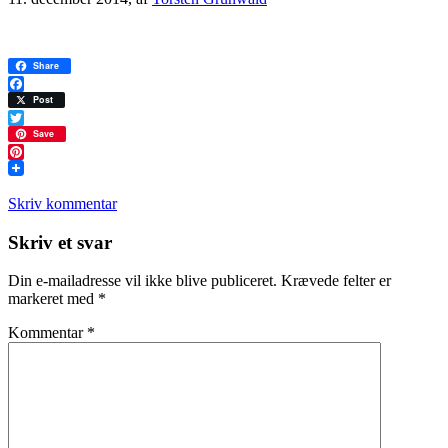
Share
Facebook
Post
Twitter
Save
Pinterest
Skriv kommentar
Læserinteraktioner
Skriv et svar
Din e-mailadresse vil ikke blive publiceret.
Krævede felter er
markeret med
*
Kommentar
*