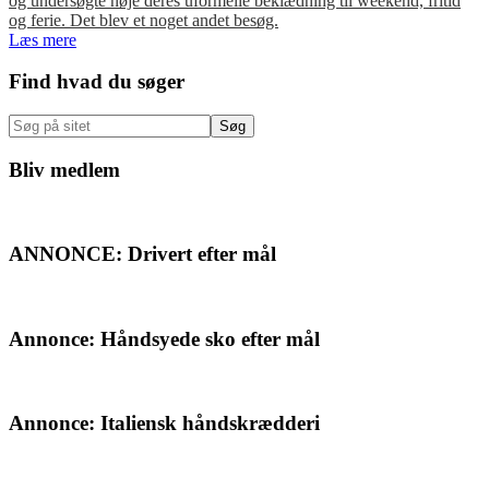
og undersøgte nøje deres uformelle beklædning til weekend, fritid
og ferie. Det blev et noget andet besøg.
Læs mere
Primær
Find hvad du søger
Sidebar
Søg
på
sitet
Bliv medlem
ANNONCE: Drivert efter mål
Annonce: Håndsyede sko efter mål
Annonce: Italiensk håndskrædderi