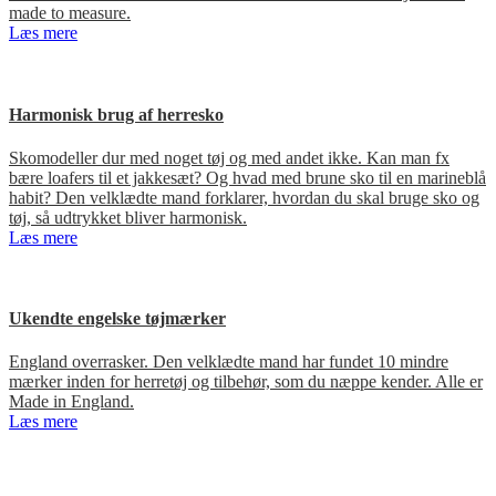
made to measure.
Læs mere
Harmonisk brug af herresko
Skomodeller dur med noget tøj og med andet ikke. Kan man fx
bære loafers til et jakkesæt? Og hvad med brune sko til en marineblå
habit? Den velklædte mand forklarer, hvordan du skal bruge sko og
tøj, så udtrykket bliver harmonisk.
Læs mere
Ukendte engelske tøjmærker
England overrasker. Den velklædte mand har fundet 10 mindre
mærker inden for herretøj og tilbehør, som du næppe kender. Alle er
Made in England.
Læs mere