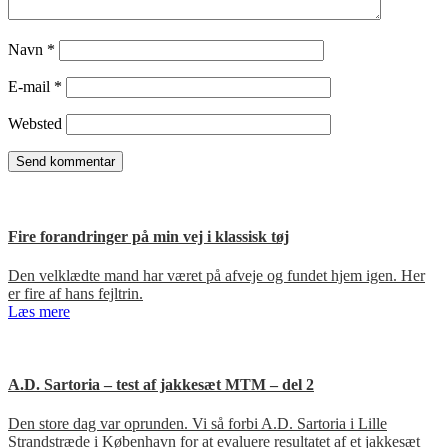
Navn
*
E-mail
*
Websted
Fire forandringer på min vej i klassisk tøj
Den velklædte mand har været på afveje og fundet hjem igen. Her
er fire af hans fejltrin.
Læs mere
A.D. Sartoria – test af jakkesæt MTM – del 2
Den store dag var oprunden. Vi så forbi A.D. Sartoria i Lille
Strandstræde i København for at evaluere resultatet af et jakkesæt