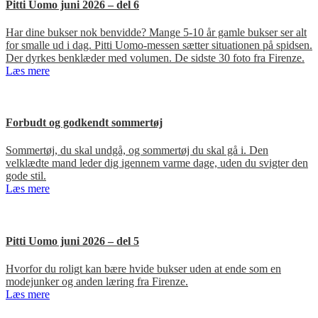
Pitti Uomo juni 2026 – del 6
Har dine bukser nok benvidde? Mange 5-10 år gamle bukser ser alt
for smalle ud i dag. Pitti Uomo-messen sætter situationen på spidsen.
Der dyrkes benklæder med volumen. De sidste 30 foto fra Firenze.
Læs mere
Forbudt og godkendt sommertøj
Sommertøj, du skal undgå, og sommertøj du skal gå i. Den
velklædte mand leder dig igennem varme dage, uden du svigter den
gode stil.
Læs mere
Pitti Uomo juni 2026 – del 5
Hvorfor du roligt kan bære hvide bukser uden at ende som en
modejunker og anden læring fra Firenze.
Læs mere