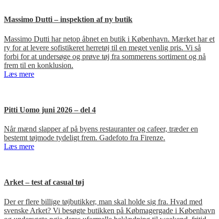
Massimo Dutti – inspektion af ny butik
Massimo Dutti har netop åbnet en butik i København. Mærket har et
ry for at levere sofistikeret herretøj til en meget venlig pris. Vi så
forbi for at undersøge og prøve tøj fra sommerens sortiment og nå
frem til en konklusion.
Læs mere
Pitti Uomo juni 2026 – del 4
Når mænd slapper af på byens restauranter og cafeer, træder en
bestemt tøjmode tydeligt frem. Gadefoto fra Firenze.
Læs mere
Arket – test af casual tøj
Der er flere billige tøjbutikker, man skal holde sig fra. Hvad med
svenske Arket? Vi besøgte butikken på Købmagergade i København