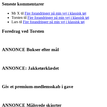
Seneste kommentarer
Mr X
til
Fire forandringer på min vej i klassisk tøj
Torsten
til
Fire forandringer på min vej i klassisk tøj
Lars
til
Fire forandringer på min vej i klassisk tøj
Foredrag ved Torsten
ANNONCE Bukser efter mål
ANNONCE: Jakketørklædet
Giv et premium-medlemsskab i gave
ANNONCE Målsyede skjorter