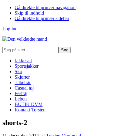
Gå direkte til primær navigation
Skip til indhold
Gå direkte til primær sidebar
Log ind
Søg
på
sitet
Jakkesæt
Sportsjakker
Sko
Skjorter
Tilbehør
Casual tøj
Festtøj
Leben
BUTIK DVM
Kontakt Torsten
shorts-2
11. december 2014
, af
Torsten Grunwald