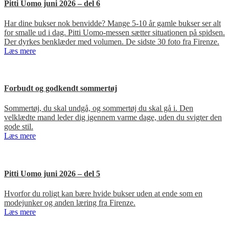
Pitti Uomo juni 2026 – del 6
Har dine bukser nok benvidde? Mange 5-10 år gamle bukser ser alt
for smalle ud i dag. Pitti Uomo-messen sætter situationen på spidsen.
Der dyrkes benklæder med volumen. De sidste 30 foto fra Firenze.
Læs mere
Forbudt og godkendt sommertøj
Sommertøj, du skal undgå, og sommertøj du skal gå i. Den
velklædte mand leder dig igennem varme dage, uden du svigter den
gode stil.
Læs mere
Pitti Uomo juni 2026 – del 5
Hvorfor du roligt kan bære hvide bukser uden at ende som en
modejunker og anden læring fra Firenze.
Læs mere