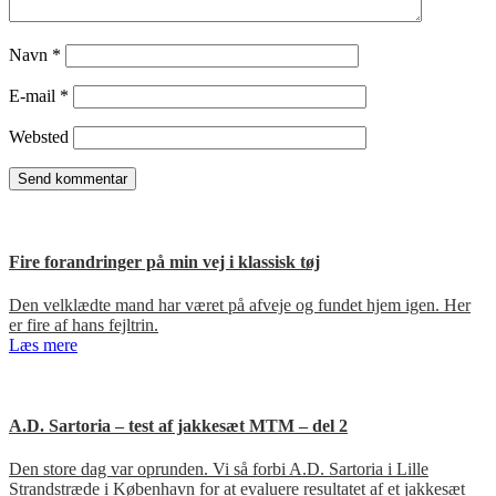
Navn
*
E-mail
*
Websted
Fire forandringer på min vej i klassisk tøj
Den velklædte mand har været på afveje og fundet hjem igen. Her
er fire af hans fejltrin.
Læs mere
A.D. Sartoria – test af jakkesæt MTM – del 2
Den store dag var oprunden. Vi så forbi A.D. Sartoria i Lille
Strandstræde i København for at evaluere resultatet af et jakkesæt