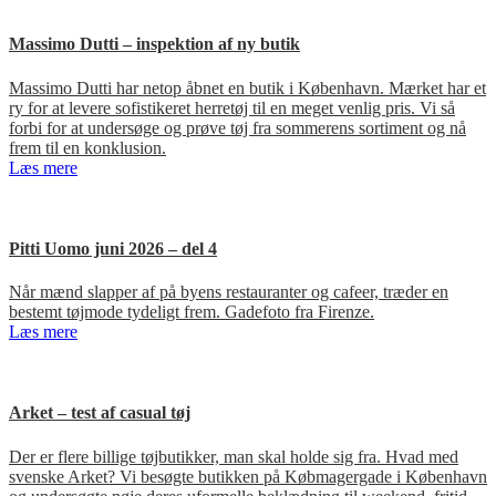
Massimo Dutti – inspektion af ny butik
Massimo Dutti har netop åbnet en butik i København. Mærket har et
ry for at levere sofistikeret herretøj til en meget venlig pris. Vi så
forbi for at undersøge og prøve tøj fra sommerens sortiment og nå
frem til en konklusion.
Læs mere
Pitti Uomo juni 2026 – del 4
Når mænd slapper af på byens restauranter og cafeer, træder en
bestemt tøjmode tydeligt frem. Gadefoto fra Firenze.
Læs mere
Arket – test af casual tøj
Der er flere billige tøjbutikker, man skal holde sig fra. Hvad med
svenske Arket? Vi besøgte butikken på Købmagergade i København