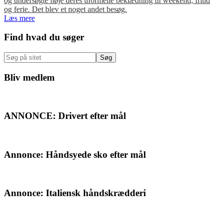
og undersøgte nøje deres uformelle beklædning til weekend, fritid
og ferie. Det blev et noget andet besøg.
Læs mere
Primær
Find hvad du søger
Sidebar
Søg
på
sitet
Bliv medlem
ANNONCE: Drivert efter mål
Annonce: Håndsyede sko efter mål
Annonce: Italiensk håndskrædderi