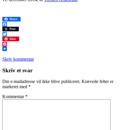
Share
Facebook
Post
Twitter
Save
Pinterest
Skriv kommentar
Læserinteraktioner
Skriv et svar
Din e-mailadresse vil ikke blive publiceret.
Krævede felter er
markeret med
*
Kommentar
*