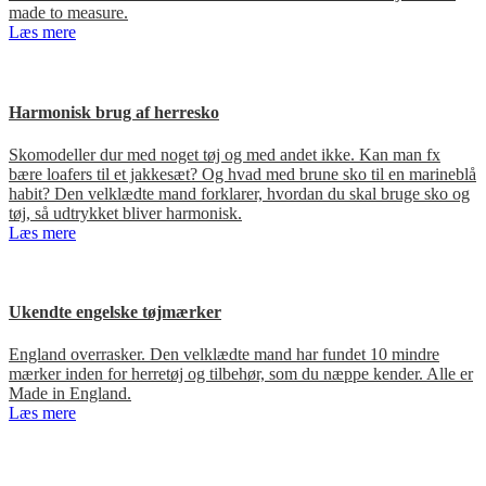
made to measure.
Læs mere
Harmonisk brug af herresko
Skomodeller dur med noget tøj og med andet ikke. Kan man fx
bære loafers til et jakkesæt? Og hvad med brune sko til en marineblå
habit? Den velklædte mand forklarer, hvordan du skal bruge sko og
tøj, så udtrykket bliver harmonisk.
Læs mere
Ukendte engelske tøjmærker
England overrasker. Den velklædte mand har fundet 10 mindre
mærker inden for herretøj og tilbehør, som du næppe kender. Alle er
Made in England.
Læs mere