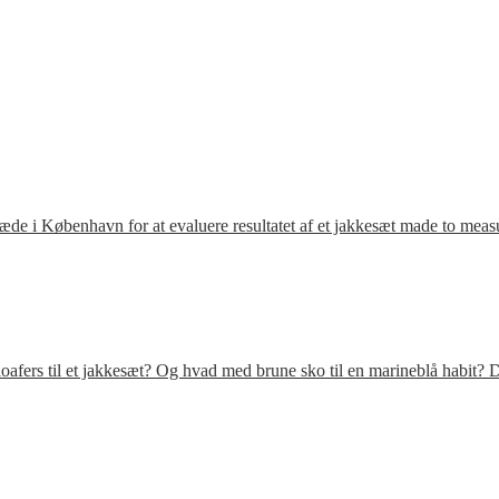
ræde i København for at evaluere resultatet af et jakkesæt made to meas
fers til et jakkesæt? Og hvad med brune sko til en marineblå habit? D