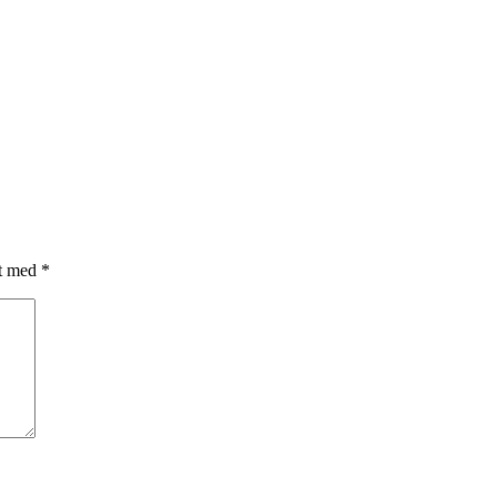
et med
*