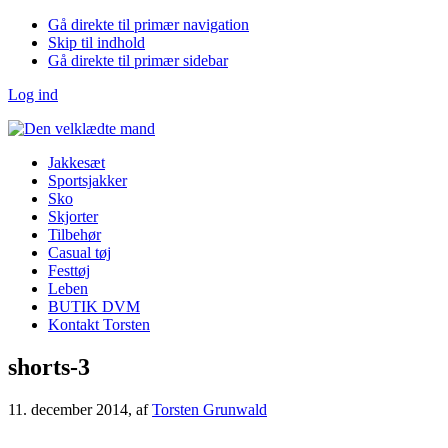
Gå direkte til primær navigation
Skip til indhold
Gå direkte til primær sidebar
Log ind
Jakkesæt
Sportsjakker
Sko
Skjorter
Tilbehør
Casual tøj
Festtøj
Leben
BUTIK DVM
Kontakt Torsten
shorts-3
11. december 2014
, af
Torsten Grunwald