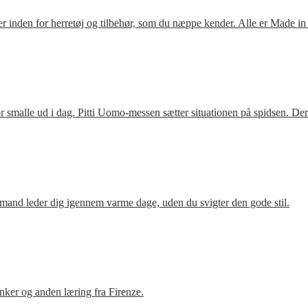
 inden for herretøj og tilbehør, som du næppe kender. Alle er Made in
 smalle ud i dag. Pitti Uomo-messen sætter situationen på spidsen. De
mand leder dig igennem varme dage, uden du svigter den gode stil.
ker og anden læring fra Firenze.