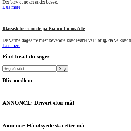
Det blev et noget andet besøg.
Læs mere
Klassisk herremode på Bianco Lunos Allé
De varme dages tre mest bevendte klædevarer var i brug, da velklæd
Læs mere
Primær
Find hvad du søger
Sidebar
Søg
på
sitet
Bliv medlem
ANNONCE: Drivert efter mål
Annonce: Håndsyede sko efter mål