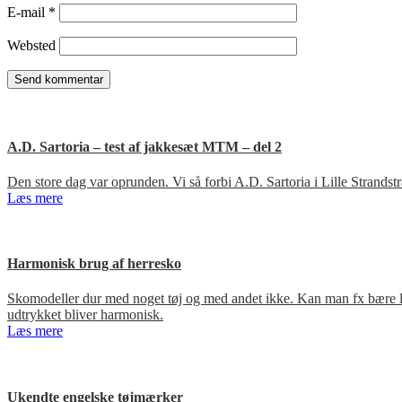
E-mail
*
Websted
A.D. Sartoria – test af jakkesæt MTM – del 2
Den store dag var oprunden. Vi så forbi A.D. Sartoria i Lille Strandst
Læs mere
Harmonisk brug af herresko
Skomodeller dur med noget tøj og med andet ikke. Kan man fx bære loa
udtrykket bliver harmonisk.
Læs mere
Ukendte engelske tøjmærker