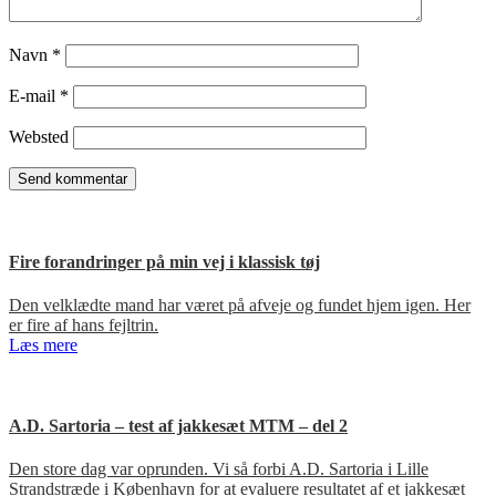
Navn
*
E-mail
*
Websted
Fire forandringer på min vej i klassisk tøj
Den velklædte mand har været på afveje og fundet hjem igen. Her
er fire af hans fejltrin.
Læs mere
A.D. Sartoria – test af jakkesæt MTM – del 2
Den store dag var oprunden. Vi så forbi A.D. Sartoria i Lille
Strandstræde i København for at evaluere resultatet af et jakkesæt