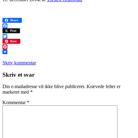
Share
Facebook
Post
Twitter
Save
Pinterest
Skriv kommentar
Læserinteraktioner
Skriv et svar
Din e-mailadresse vil ikke blive publiceret.
Krævede felter er
markeret med
*
Kommentar
*