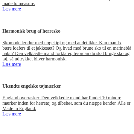
made to measure.
Læs mere
Harmonisk brug af herresko
Skomodeller dur med noget tøj og med andet ikke. Kan man fx
bære loafers til et jakkesæt? Og hvad med brune sko til en marineblå
habit? Den velklædte mand forklarer, hvordan du skal bruge sko og
tøj, så udtrykket bliver harmonisk.
Læs mere
Ukendte engelske tøjmærker
England overrasker. Den velklædte mand har fundet 10 mindre
mærker inden for herretøj og tilbehør, som du næppe kender. Alle er
Made in England.
Læs mere