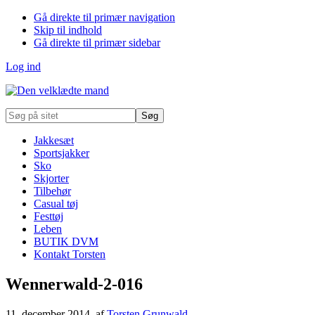
Gå direkte til primær navigation
Skip til indhold
Gå direkte til primær sidebar
Log ind
Søg
på
sitet
Jakkesæt
Sportsjakker
Sko
Skjorter
Tilbehør
Casual tøj
Festtøj
Leben
BUTIK DVM
Kontakt Torsten
Wennerwald-2-016
11. december 2014
, af
Torsten Grunwald