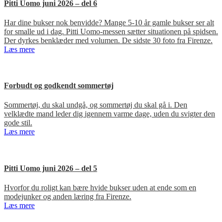
Pitti Uomo juni 2026 – del 6
Har dine bukser nok benvidde? Mange 5-10 år gamle bukser ser alt
for smalle ud i dag. Pitti Uomo-messen sætter situationen på spidsen.
Der dyrkes benklæder med volumen. De sidste 30 foto fra Firenze.
Læs mere
Forbudt og godkendt sommertøj
Sommertøj, du skal undgå, og sommertøj du skal gå i. Den
velklædte mand leder dig igennem varme dage, uden du svigter den
gode stil.
Læs mere
Pitti Uomo juni 2026 – del 5
Hvorfor du roligt kan bære hvide bukser uden at ende som en
modejunker og anden læring fra Firenze.
Læs mere