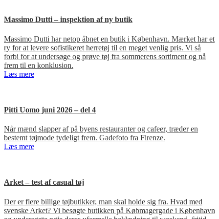
Massimo Dutti – inspektion af ny butik
Massimo Dutti har netop åbnet en butik i København. Mærket har et
ry for at levere sofistikeret herretøj til en meget venlig pris. Vi så
forbi for at undersøge og prøve tøj fra sommerens sortiment og nå
frem til en konklusion.
Læs mere
Pitti Uomo juni 2026 – del 4
Når mænd slapper af på byens restauranter og cafeer, træder en
bestemt tøjmode tydeligt frem. Gadefoto fra Firenze.
Læs mere
Arket – test af casual tøj
Der er flere billige tøjbutikker, man skal holde sig fra. Hvad med
svenske Arket? Vi besøgte butikken på Købmagergade i København