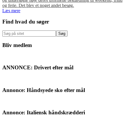
og undersøgte nøje deres uformelle beklædning til weekend, fritid
og ferie. Det blev et noget andet besøg.
Læs mere
Primær
Find hvad du søger
Sidebar
Søg
på
sitet
Bliv medlem
ANNONCE: Drivert efter mål
Annonce: Håndsyede sko efter mål
Annonce: Italiensk håndskrædderi