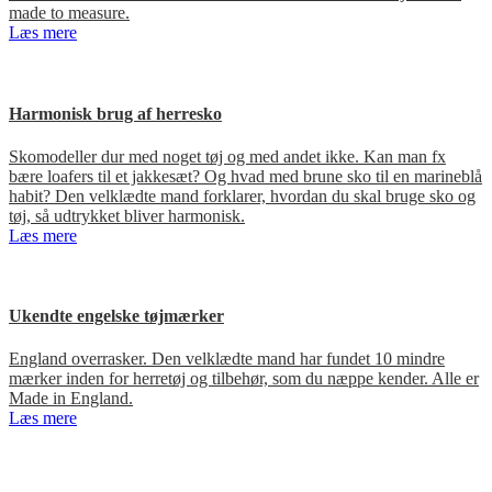
made to measure.
Læs mere
Harmonisk brug af herresko
Skomodeller dur med noget tøj og med andet ikke. Kan man fx
bære loafers til et jakkesæt? Og hvad med brune sko til en marineblå
habit? Den velklædte mand forklarer, hvordan du skal bruge sko og
tøj, så udtrykket bliver harmonisk.
Læs mere
Ukendte engelske tøjmærker
England overrasker. Den velklædte mand har fundet 10 mindre
mærker inden for herretøj og tilbehør, som du næppe kender. Alle er
Made in England.
Læs mere