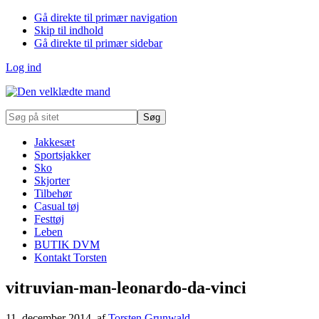
Gå direkte til primær navigation
Skip til indhold
Gå direkte til primær sidebar
Log ind
Søg
på
sitet
Jakkesæt
Sportsjakker
Sko
Skjorter
Tilbehør
Casual tøj
Festtøj
Leben
BUTIK DVM
Kontakt Torsten
vitruvian-man-leonardo-da-vinci
11. december 2014
, af
Torsten Grunwald