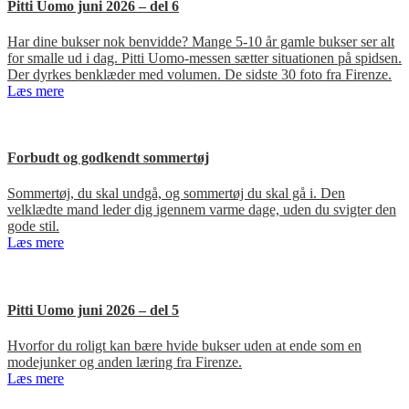
Pitti Uomo juni 2026 – del 6
Har dine bukser nok benvidde? Mange 5-10 år gamle bukser ser alt
for smalle ud i dag. Pitti Uomo-messen sætter situationen på spidsen.
Der dyrkes benklæder med volumen. De sidste 30 foto fra Firenze.
Læs mere
Forbudt og godkendt sommertøj
Sommertøj, du skal undgå, og sommertøj du skal gå i. Den
velklædte mand leder dig igennem varme dage, uden du svigter den
gode stil.
Læs mere
Pitti Uomo juni 2026 – del 5
Hvorfor du roligt kan bære hvide bukser uden at ende som en
modejunker og anden læring fra Firenze.
Læs mere