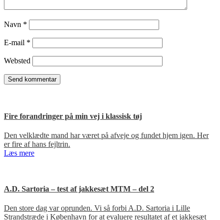
Navn
*
E-mail
*
Websted
Fire forandringer på min vej i klassisk tøj
Den velklædte mand har været på afveje og fundet hjem igen. Her
er fire af hans fejltrin.
Læs mere
A.D. Sartoria – test af jakkesæt MTM – del 2
Den store dag var oprunden. Vi så forbi A.D. Sartoria i Lille
Strandstræde i København for at evaluere resultatet af et jakkesæt