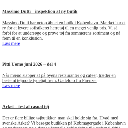
Massimo Dutti – inspektion af ny butik
Massimo Dutti har netop åbnet en butik i København. Mærket har et
ry for at levere sofistikeret herretøj til en meget venlig pris. Vi så
forbi for at undersøge og prøve tøj fra sommerens sortiment og nå
frem til en konklusion.
Læs mere
Pitti Uomo juni 2026 – del 4
Når mænd slapper af på byens restauranter og cafeer, træder en
bestemt tøjmode tydeligt frem. Gadefoto fra Firenze.
Læs mere
Arket – test af casual tøj
Der er flere billige tøjbutikker, man skal holde sig fra. Hvad med
svenske Arket? Vi besøgte butikken på Købmagergade i København