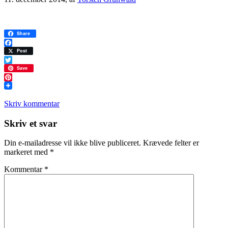
Share
Facebook
Post
Twitter
Save
Pinterest
Skriv kommentar
Læserinteraktioner
Skriv et svar
Din e-mailadresse vil ikke blive publiceret.
Krævede felter er
markeret med
*
Kommentar
*