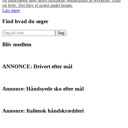
og undersøgte nøje deres uformelle beklædning til weekend, fritid
og ferie. Det blev et noget andet besøg.
Læs mere
Primær
Find hvad du søger
Sidebar
Søg
på
sitet
Bliv medlem
ANNONCE: Drivert efter mål
Annonce: Håndsyede sko efter mål
Annonce: Italiensk håndskrædderi