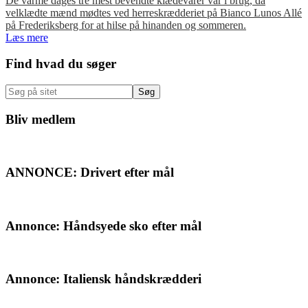
De varme dages tre mest bevendte klædevarer var i brug, da
velklædte mænd mødtes ved herreskrædderiet på Bianco Lunos Allé
på Frederiksberg for at hilse på hinanden og sommeren.
Læs mere
Primær
Find hvad du søger
Sidebar
Søg
på
sitet
Bliv medlem
ANNONCE: Drivert efter mål
Annonce: Håndsyede sko efter mål
Annonce: Italiensk håndskrædderi