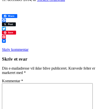
Share
Facebook
Post
Twitter
Save
Pinterest
Skriv kommentar
Læserinteraktioner
Skriv et svar
Din e-mailadresse vil ikke blive publiceret.
Krævede felter er
markeret med
*
Kommentar
*