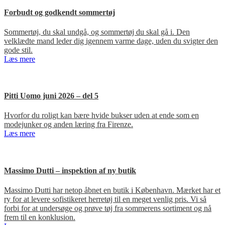
Forbudt og godkendt sommertøj
Sommertøj, du skal undgå, og sommertøj du skal gå i. Den
velklædte mand leder dig igennem varme dage, uden du svigter den
gode stil.
Læs mere
Pitti Uomo juni 2026 – del 5
Hvorfor du roligt kan bære hvide bukser uden at ende som en
modejunker og anden læring fra Firenze.
Læs mere
Massimo Dutti – inspektion af ny butik
Massimo Dutti har netop åbnet en butik i København. Mærket har et
ry for at levere sofistikeret herretøj til en meget venlig pris. Vi så
forbi for at undersøge og prøve tøj fra sommerens sortiment og nå
frem til en konklusion.