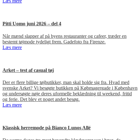
Læs mere
Pitti Uomo juni 2026 – del 4
Når mænd slapper af på byens restauranter og cafeer, træder en
bestemt tøjmode tydeligt frem. Gadefoto fra Firenze.
Læs mere
Arket – test af casual tøj
Der er flere billige tøjbutikker, man skal holde sig fra. Hvad med
svenske Arket? Vi besøgte butikken på Købmagergade i København
og undersøgte nøje deres uformelle beklædning til weekend, fritid
og ferie. Det blev et noget andet besøg.
Læs mere
Klassisk herremode på Bianco Lunos Allé