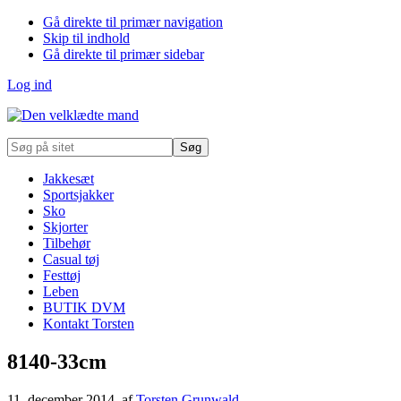
Gå direkte til primær navigation
Skip til indhold
Gå direkte til primær sidebar
Log ind
Søg
på
sitet
Jakkesæt
Sportsjakker
Sko
Skjorter
Tilbehør
Casual tøj
Festtøj
Leben
BUTIK DVM
Kontakt Torsten
8140-33cm
11. december 2014
, af
Torsten Grunwald