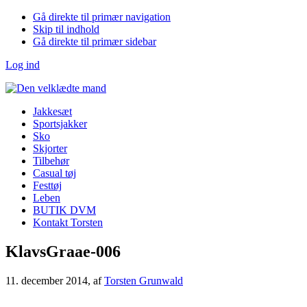
Gå direkte til primær navigation
Skip til indhold
Gå direkte til primær sidebar
Log ind
Jakkesæt
Sportsjakker
Sko
Skjorter
Tilbehør
Casual tøj
Festtøj
Leben
BUTIK DVM
Kontakt Torsten
KlavsGraae-006
11. december 2014
, af
Torsten Grunwald