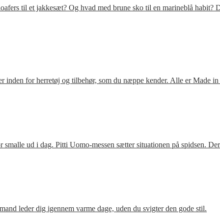
fers til et jakkesæt? Og hvad med brune sko til en marineblå habit? D
 inden for herretøj og tilbehør, som du næppe kender. Alle er Made in
 smalle ud i dag. Pitti Uomo-messen sætter situationen på spidsen. De
mand leder dig igennem varme dage, uden du svigter den gode stil.