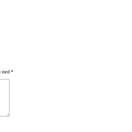
et med
*