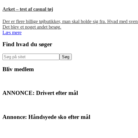
Arket – test af casual tøj
Der er flere billige tøjbutikker, man skal holde sig fra. Hvad med s
Det blev et noget andet besøg.
Læs mere
Primær
Find hvad du søger
Sidebar
Søg
på
sitet
Bliv medlem
ANNONCE: Drivert efter mål
Annonce: Håndsyede sko efter mål