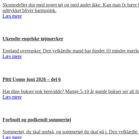
Skomodeller dur med noget tøj og med andet ikke. Kan man fx bære loa
udtrykket bliver harmonisk.
Læs mere
Ukendte engelske tøjmærker
England overrasker. Den velklædte mand har fundet 10 mindre mærker
Læs mere
Pitti Uomo juni 2026 – del 6
Har dine bukser nok benvidde? Mange 5-10 år gamle bukser ser alt for
Læs mere
Forbudt og godkendt sommertøj
Sommertøj, du skal undgå, og sommertøj du skal gå i. Den velklædte 
Læs mere