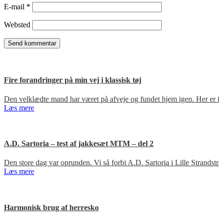
E-mail
*
Websted
Fire forandringer på min vej i klassisk tøj
Den velklædte mand har været på afveje og fundet hjem igen. Her er fir
Læs mere
A.D. Sartoria – test af jakkesæt MTM – del 2
Den store dag var oprunden. Vi så forbi A.D. Sartoria i Lille Strandst
Læs mere
Harmonisk brug af herresko