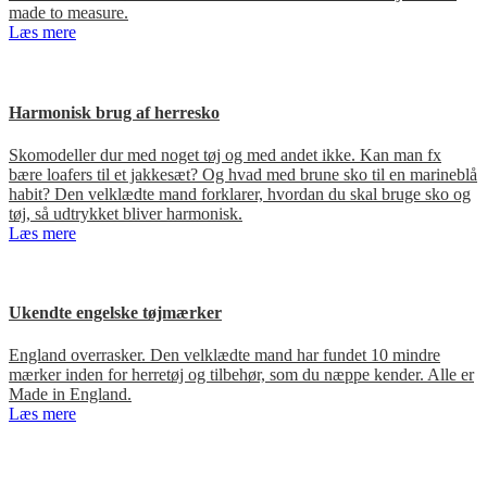
made to measure.
Læs mere
Harmonisk brug af herresko
Skomodeller dur med noget tøj og med andet ikke. Kan man fx
bære loafers til et jakkesæt? Og hvad med brune sko til en marineblå
habit? Den velklædte mand forklarer, hvordan du skal bruge sko og
tøj, så udtrykket bliver harmonisk.
Læs mere
Ukendte engelske tøjmærker
England overrasker. Den velklædte mand har fundet 10 mindre
mærker inden for herretøj og tilbehør, som du næppe kender. Alle er
Made in England.
Læs mere