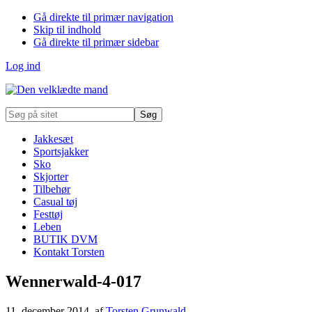
Gå direkte til primær navigation
Skip til indhold
Gå direkte til primær sidebar
Log ind
Søg
på
sitet
Jakkesæt
Sportsjakker
Sko
Skjorter
Tilbehør
Casual tøj
Festtøj
Leben
BUTIK DVM
Kontakt Torsten
Wennerwald-4-017
11. december 2014
, af
Torsten Grunwald