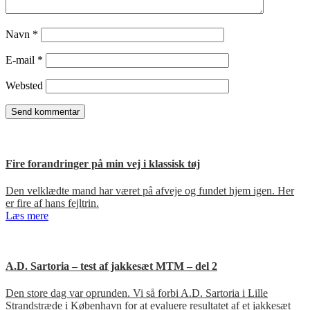
Navn
*
E-mail
*
Websted
Fire forandringer på min vej i klassisk tøj
Den velklædte mand har været på afveje og fundet hjem igen. Her
er fire af hans fejltrin.
Læs mere
A.D. Sartoria – test af jakkesæt MTM – del 2
Den store dag var oprunden. Vi så forbi A.D. Sartoria i Lille
Strandstræde i København for at evaluere resultatet af et jakkesæt