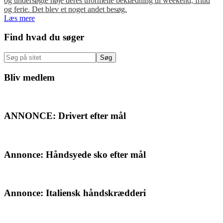
og undersøgte nøje deres uformelle beklædning til weekend, fritid
og ferie. Det blev et noget andet besøg.
Læs mere
Primær
Find hvad du søger
Sidebar
Søg
på
sitet
Bliv medlem
ANNONCE: Drivert efter mål
Annonce: Håndsyede sko efter mål
Annonce: Italiensk håndskrædderi