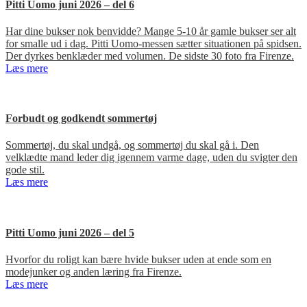
Pitti Uomo juni 2026 – del 6
Har dine bukser nok benvidde? Mange 5-10 år gamle bukser ser alt
for smalle ud i dag. Pitti Uomo-messen sætter situationen på spidsen.
Der dyrkes benklæder med volumen. De sidste 30 foto fra Firenze.
Læs mere
Forbudt og godkendt sommertøj
Sommertøj, du skal undgå, og sommertøj du skal gå i. Den
velklædte mand leder dig igennem varme dage, uden du svigter den
gode stil.
Læs mere
Pitti Uomo juni 2026 – del 5
Hvorfor du roligt kan bære hvide bukser uden at ende som en
modejunker og anden læring fra Firenze.
Læs mere