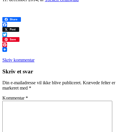
Share
Facebook
Post
Twitter
Save
Pinterest
Skriv kommentar
Læserinteraktioner
Skriv et svar
Din e-mailadresse vil ikke blive publiceret.
Krævede felter er
markeret med
*
Kommentar
*