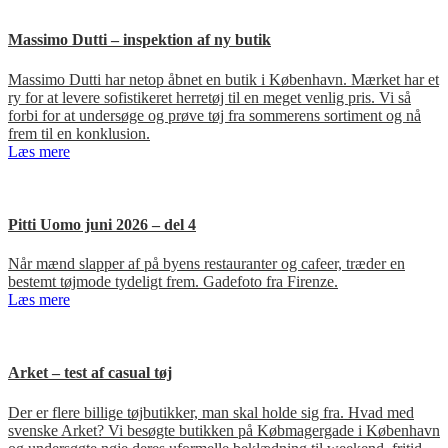
Massimo Dutti – inspektion af ny butik
Massimo Dutti har netop åbnet en butik i København. Mærket har et
ry for at levere sofistikeret herretøj til en meget venlig pris. Vi så
forbi for at undersøge og prøve tøj fra sommerens sortiment og nå
frem til en konklusion.
Læs mere
Pitti Uomo juni 2026 – del 4
Når mænd slapper af på byens restauranter og cafeer, træder en
bestemt tøjmode tydeligt frem. Gadefoto fra Firenze.
Læs mere
Arket – test af casual tøj
Der er flere billige tøjbutikker, man skal holde sig fra. Hvad med
svenske Arket? Vi besøgte butikken på Købmagergade i København