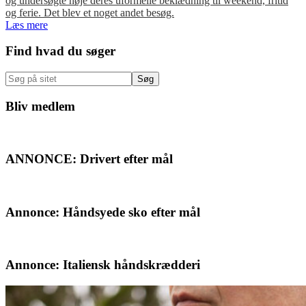
og undersøgte nøje deres uformelle beklædning til weekend, fritid
og ferie. Det blev et noget andet besøg.
Læs mere
Primær
Find hvad du søger
Sidebar
Søg
på
sitet
Bliv medlem
ANNONCE: Drivert efter mål
Annonce: Håndsyede sko efter mål
Annonce: Italiensk håndskrædderi