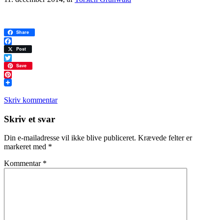
Share
Facebook
Post
Twitter
Save
Pinterest
Skriv kommentar
Læserinteraktioner
Skriv et svar
Din e-mailadresse vil ikke blive publiceret.
Krævede felter er
markeret med
*
Kommentar
*