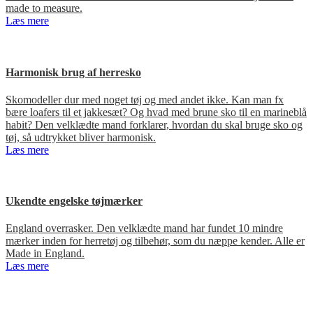
made to measure.
Læs mere
Harmonisk brug af herresko
Skomodeller dur med noget tøj og med andet ikke. Kan man fx
bære loafers til et jakkesæt? Og hvad med brune sko til en marineblå
habit? Den velklædte mand forklarer, hvordan du skal bruge sko og
tøj, så udtrykket bliver harmonisk.
Læs mere
Ukendte engelske tøjmærker
England overrasker. Den velklædte mand har fundet 10 mindre
mærker inden for herretøj og tilbehør, som du næppe kender. Alle er
Made in England.
Læs mere