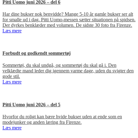
Pitti Uomo juni 2026 – del 6
Har dine bukser nok benvidde? Mange 5-10 år gamle bukser ser alt
for smalle ud i dag. Pitti Uomo-messen sætter situationen på spidsen.
Der dyrkes benklæder med volumen. De sidste 30 foto fra Firenze.
Læs mere
Forbudt og godkendt sommertøj
Sommertøj, du skal undgå, og sommertøj du skal gå i. Den
velklædte mand leder dig igennem varme dage, uden du svigter den
gode stil.
Læs mere
Pitti Uomo juni 2026 – del 5
Hvorfor du roligt kan bære hvide bukser uden at ende som en
modejunker og anden læring fra Firenze.
Læs mere