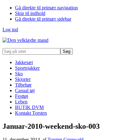
Gå direkte til primær navigation
Skip til indhold
Gå direkte til primær sidebar
Log ind
Søg
på
sitet
Jakkesæt
Sportsjakker
Sko
Skjorter
Tilbehør
Casual tøj
Festtøj
Leben
BUTIK DVM
Kontakt Torsten
Januar-2010-weekend-sko-003
11. december 2014
, af
Torsten Grunwald