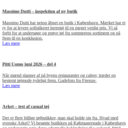
Massimo Dutti – inspektion af ny butik
Massimo Dutti har netop åbnet en butik i København. Mærket har et
ry for at levere sofistikeret herretøj til en meget venlig pris. Vi så
forbi for at undersøge og prøve tøj fra sommerens sortiment og nå
frem til en konklusion.
Læs mere
Pitti Uomo juni 2026 – del 4
Når mænd slapper af på byens restauranter og cafeer, træder en
bestemt tøjmode tydeligt frem. Gadefoto fra Firenze.
Læs mere
Arket – test af casual tøj
Der er flere billige tøjbutikker, man skal holde sig fra. Hvad med
svenske Arket? Vi besøgte butikken på Købmagergade i København