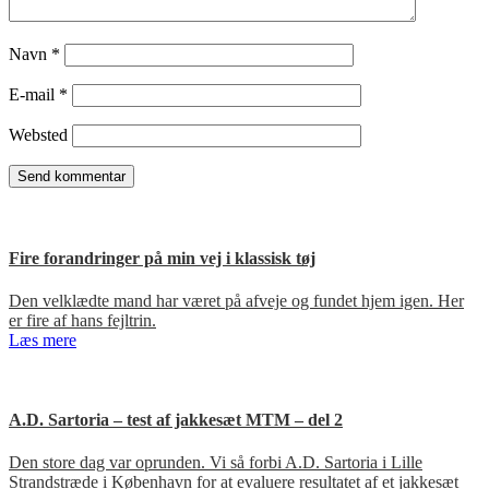
Navn
*
E-mail
*
Websted
Fire forandringer på min vej i klassisk tøj
Den velklædte mand har været på afveje og fundet hjem igen. Her
er fire af hans fejltrin.
Læs mere
A.D. Sartoria – test af jakkesæt MTM – del 2
Den store dag var oprunden. Vi så forbi A.D. Sartoria i Lille
Strandstræde i København for at evaluere resultatet af et jakkesæt