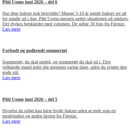
Pitti Uomo juni 2026 – del 6
Har dine bukser nok benvidde? Mange 5-10 år gamle bukser ser alt
for smalle ud i dag. Pitti Uomo-messen sætter situationen på spidsen.
Der dyrkes benklæder med volumen. De sidste 30 foto fra Firenze.
Læs mere
Forbudt og godkendt sommertøj
Sommertøj, du skal undgå, og sommertøj du skal gå i. Den
velklædte mand leder dig igennem varme dage, uden du svigter den
gode stil.
Læs mere
Pitti Uomo juni 2026 – del 5
Hvorfor du roligt kan bære hvide bukser uden at ende som en
modejunker og anden læring fra Firenze.
Læs mere