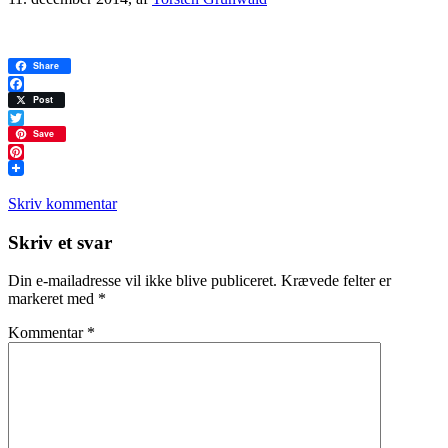
Share
Facebook
Post
Twitter
Save
Pinterest
Skriv kommentar
Læserinteraktioner
Skriv et svar
Din e-mailadresse vil ikke blive publiceret.
Krævede felter er
markeret med
*
Kommentar
*