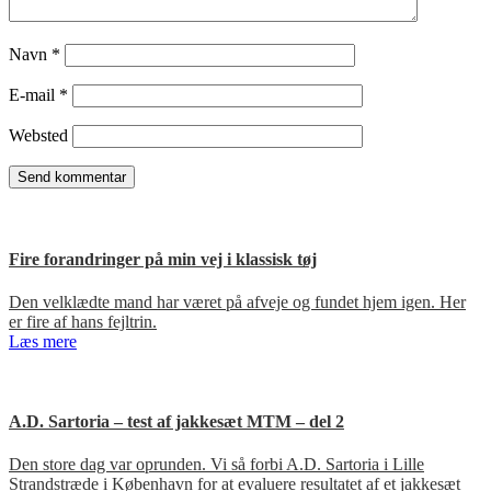
Navn
*
E-mail
*
Websted
Fire forandringer på min vej i klassisk tøj
Den velklædte mand har været på afveje og fundet hjem igen. Her
er fire af hans fejltrin.
Læs mere
A.D. Sartoria – test af jakkesæt MTM – del 2
Den store dag var oprunden. Vi så forbi A.D. Sartoria i Lille
Strandstræde i København for at evaluere resultatet af et jakkesæt