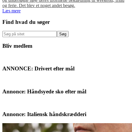
og undersøgte nøje deres uformelle beklædning til weekend, fritid
og ferie. Det blev et noget andet besøg.
Læs mere
Primær
Find hvad du søger
Sidebar
Søg
på
sitet
Bliv medlem
ANNONCE: Drivert efter mål
Annonce: Håndsyede sko efter mål
Annonce: Italiensk håndskrædderi