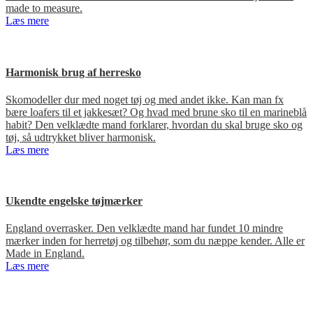
made to measure.
Læs mere
Harmonisk brug af herresko
Skomodeller dur med noget tøj og med andet ikke. Kan man fx
bære loafers til et jakkesæt? Og hvad med brune sko til en marineblå
habit? Den velklædte mand forklarer, hvordan du skal bruge sko og
tøj, så udtrykket bliver harmonisk.
Læs mere
Ukendte engelske tøjmærker
England overrasker. Den velklædte mand har fundet 10 mindre
mærker inden for herretøj og tilbehør, som du næppe kender. Alle er
Made in England.
Læs mere