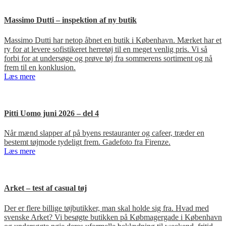
Massimo Dutti – inspektion af ny butik
Massimo Dutti har netop åbnet en butik i København. Mærket har et
ry for at levere sofistikeret herretøj til en meget venlig pris. Vi så
forbi for at undersøge og prøve tøj fra sommerens sortiment og nå
frem til en konklusion.
Læs mere
Pitti Uomo juni 2026 – del 4
Når mænd slapper af på byens restauranter og cafeer, træder en
bestemt tøjmode tydeligt frem. Gadefoto fra Firenze.
Læs mere
Arket – test af casual tøj
Der er flere billige tøjbutikker, man skal holde sig fra. Hvad med
svenske Arket? Vi besøgte butikken på Købmagergade i København