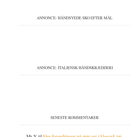
ANNONCE: HÅNDSYEDE SKO EFTER MÅL
ANNONCE: ITALIENSK HÅNDSKRÆDDERI
SENESTE KOMMENTARER
Mr X
til
Fire forandringer på min vej i klassisk tøj