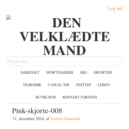
Gå
Skip
Gå
Log ind
direkte
til
direkte
til
indhold
til
primær
primær
navigation
sidebar
Søg
på
JAKKESÆT
SPORTSJAKKER
SKO
SKJORTER
sitet
TILBEHØR
CASUAL TØJ
FESTTØJ
LEBEN
BUTIK DVM
KONTAKT TORSTEN
Pink-skjorte-008
11. december 2014
, af
Torsten Grunwald