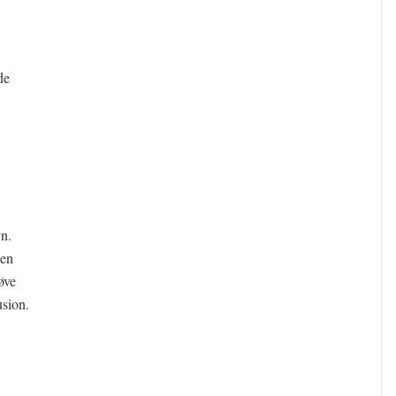
de
n.
 en
øve
usion.