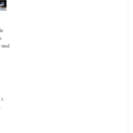
le
n
r med
i.
,