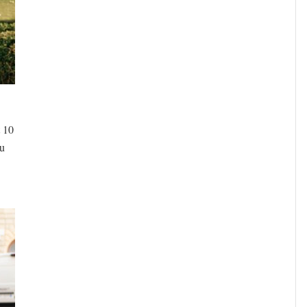
t 10
du