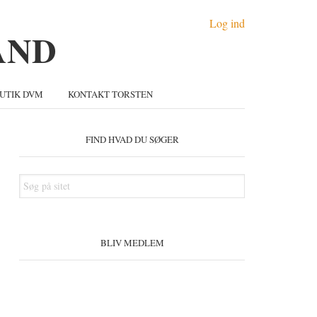
Log ind
UTIK DVM
KONTAKT TORSTEN
Primær
idebar
FIND HVAD DU SØGER
Søg
på
sitet
BLIV MEDLEM