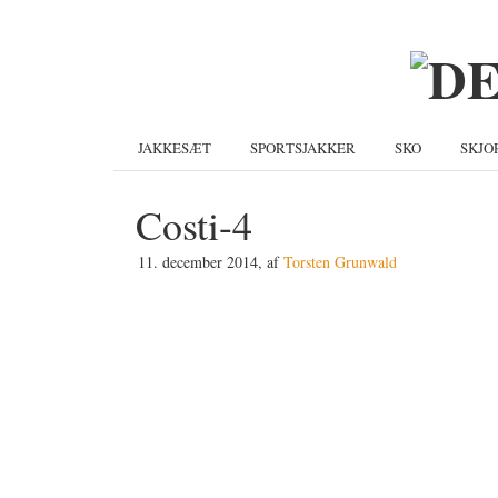
Gå
Skip
Gå
direkte
til
direkte
til
indhold
til
primær
primær
navigation
sidebar
JAKKESÆT
SPORTSJAKKER
SKO
SKJO
Costi-4
11. december 2014
, af
Torsten Grunwald