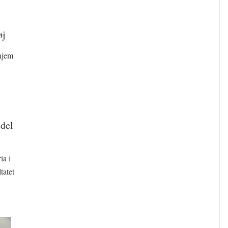
øj
hjem
 del
ia i
tatet