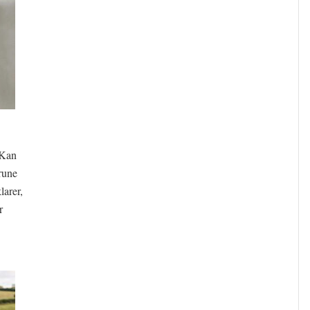
 Kan
rune
larer,
r