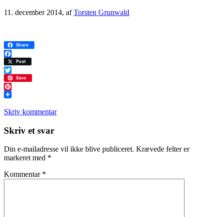
11. december 2014
, af
Torsten Grunwald
Share
Facebook
Post
Twitter
Save
Pinterest
Skriv kommentar
Læserinteraktioner
Skriv et svar
Din e-mailadresse vil ikke blive publiceret.
Krævede felter er
markeret med
*
Kommentar
*