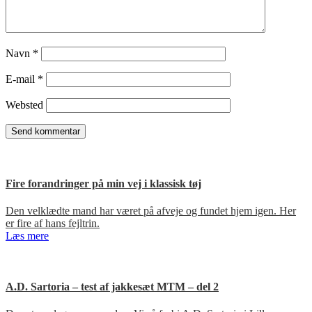
Navn
*
E-mail
*
Websted
Fire forandringer på min vej i klassisk tøj
Den velklædte mand har været på afveje og fundet hjem igen. Her
er fire af hans fejltrin.
Læs mere
A.D. Sartoria – test af jakkesæt MTM – del 2