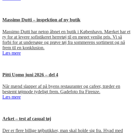
Massimo Dutti – inspektion af ny butik
Massimo Dutti har netop åbnet en butik i København. Mærket har et
ry for at levere sofistikeret herretøj til en meget venlig pris. Vi så
forbi for at undersøge og prøve tøj fra sommerens sortiment og nå
frem til en konklusion.
Læs mere
Pitti Uomo juni 2026 – del 4
Når mænd slapper af på byens restauranter og cafeer, træder en
bestemt tøjmode tydeligt frem. Gadefoto fra Firenze.
Læs mere
Arket – test af casual tøj
Der er flere billige tøjbutikker, man skal holde sig fra. Hvad med