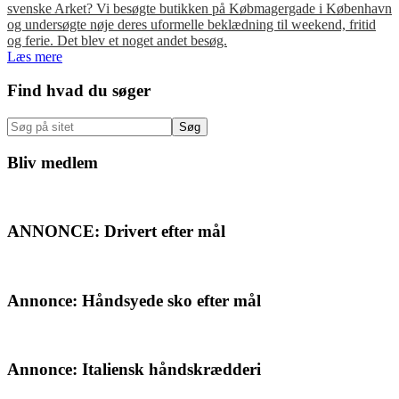
svenske Arket? Vi besøgte butikken på Købmagergade i København
og undersøgte nøje deres uformelle beklædning til weekend, fritid
og ferie. Det blev et noget andet besøg.
Læs mere
Primær
Find hvad du søger
Sidebar
Søg
på
sitet
Bliv medlem
ANNONCE: Drivert efter mål
Annonce: Håndsyede sko efter mål
Annonce: Italiensk håndskrædderi