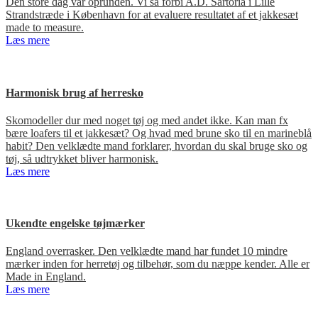
Den store dag var oprunden. Vi så forbi A.D. Sartoria i Lille
Strandstræde i København for at evaluere resultatet af et jakkesæt
made to measure.
Læs mere
Harmonisk brug af herresko
Skomodeller dur med noget tøj og med andet ikke. Kan man fx
bære loafers til et jakkesæt? Og hvad med brune sko til en marineblå
habit? Den velklædte mand forklarer, hvordan du skal bruge sko og
tøj, så udtrykket bliver harmonisk.
Læs mere
Ukendte engelske tøjmærker
England overrasker. Den velklædte mand har fundet 10 mindre
mærker inden for herretøj og tilbehør, som du næppe kender. Alle er
Made in England.
Læs mere