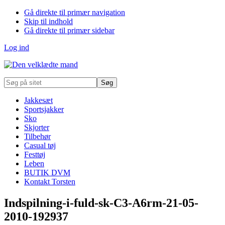
Gå direkte til primær navigation
Skip til indhold
Gå direkte til primær sidebar
Log ind
Søg
på
sitet
Jakkesæt
Sportsjakker
Sko
Skjorter
Tilbehør
Casual tøj
Festtøj
Leben
BUTIK DVM
Kontakt Torsten
Indspilning-i-fuld-sk-C3-A6rm-21-05-
2010-192937