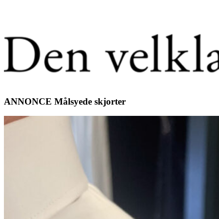
ANNONCE Målsyede skjorter