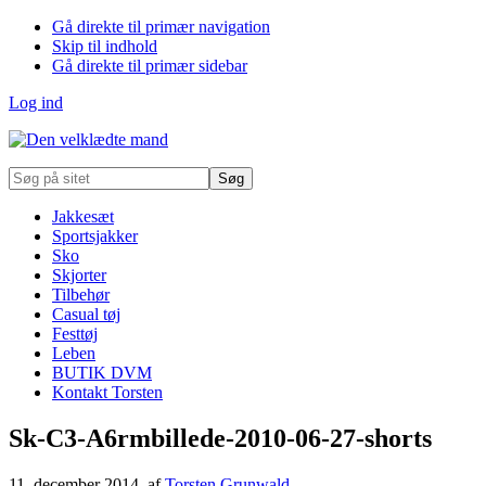
Gå direkte til primær navigation
Skip til indhold
Gå direkte til primær sidebar
Log ind
Søg
på
sitet
Jakkesæt
Sportsjakker
Sko
Skjorter
Tilbehør
Casual tøj
Festtøj
Leben
BUTIK DVM
Kontakt Torsten
Sk-C3-A6rmbillede-2010-06-27-shorts
11. december 2014
, af
Torsten Grunwald