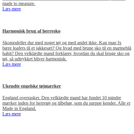
made to measure.
Læs mere
Harmonisk brug af herresko
Skomodeller dur med noget tøj og med andet ikke. Kan man fx
bære loafers til et jakkesæt? Og hvad med brune sko til en marineblå
habit? Den velklædte mand forklarer, hvordan du skal bruge sko og
tøj, så udtrykket bliver harmonisk.
Læs mere
Ukendte engelske tøjmærker
England overrasker. Den velklædte mand har fundet 10 mindre
mærker inden for herretøj og tilbehør, som du næppe kender. Alle er
Made in England.
Læs mere