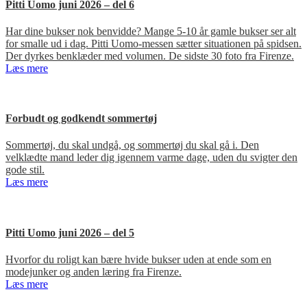
Pitti Uomo juni 2026 – del 6
Har dine bukser nok benvidde? Mange 5-10 år gamle bukser ser alt
for smalle ud i dag. Pitti Uomo-messen sætter situationen på spidsen.
Der dyrkes benklæder med volumen. De sidste 30 foto fra Firenze.
Læs mere
Forbudt og godkendt sommertøj
Sommertøj, du skal undgå, og sommertøj du skal gå i. Den
velklædte mand leder dig igennem varme dage, uden du svigter den
gode stil.
Læs mere
Pitti Uomo juni 2026 – del 5
Hvorfor du roligt kan bære hvide bukser uden at ende som en
modejunker og anden læring fra Firenze.
Læs mere