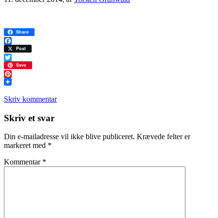
Share
Facebook
Post
Twitter
Save
Pinterest
Skriv kommentar
Læserinteraktioner
Skriv et svar
Din e-mailadresse vil ikke blive publiceret.
Krævede felter er
markeret med
*
Kommentar
*