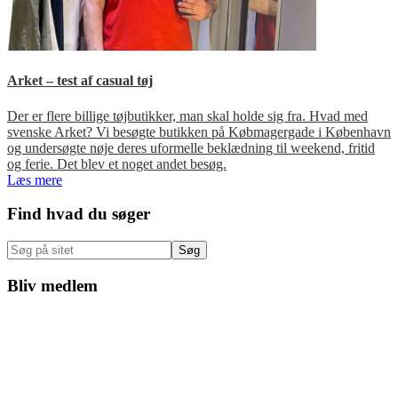
Arket – test af casual tøj
Der er flere billige tøjbutikker, man skal holde sig fra. Hvad med
svenske Arket? Vi besøgte butikken på Købmagergade i København
og undersøgte nøje deres uformelle beklædning til weekend, fritid
og ferie. Det blev et noget andet besøg.
Læs mere
Primær
Find hvad du søger
Sidebar
Søg
på
sitet
Bliv medlem