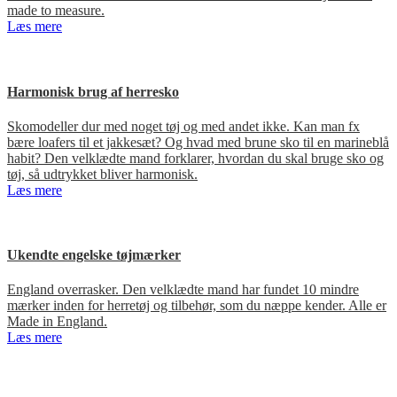
made to measure.
Læs mere
Harmonisk brug af herresko
Skomodeller dur med noget tøj og med andet ikke. Kan man fx
bære loafers til et jakkesæt? Og hvad med brune sko til en marineblå
habit? Den velklædte mand forklarer, hvordan du skal bruge sko og
tøj, så udtrykket bliver harmonisk.
Læs mere
Ukendte engelske tøjmærker
England overrasker. Den velklædte mand har fundet 10 mindre
mærker inden for herretøj og tilbehør, som du næppe kender. Alle er
Made in England.
Læs mere