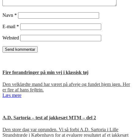
Navn
*
E-mail
*
Websted
Fire forandringer på min vej i klassisk tøj
Den velklædte mand har været på afveje og fundet hjem igen. Her
er fire af hans fejltrin.
Læs mere
A.D. Sartoria – test af jakkesæt MTM – del 2
Den store dag var oprunden. Vi så forbi A.D. Sartoria i Lille
Strandstræde i København for at evaluere resultatet af et jakkesæt