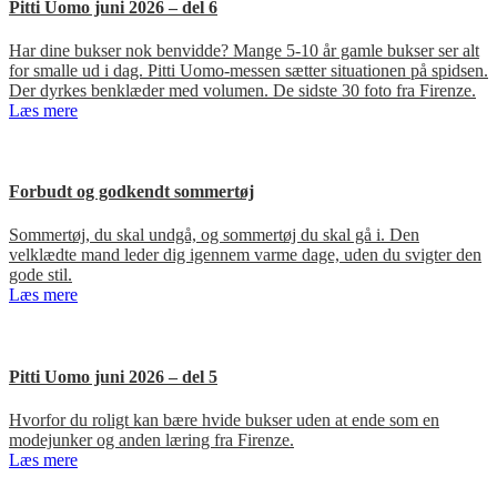
Pitti Uomo juni 2026 – del 6
Har dine bukser nok benvidde? Mange 5-10 år gamle bukser ser alt
for smalle ud i dag. Pitti Uomo-messen sætter situationen på spidsen.
Der dyrkes benklæder med volumen. De sidste 30 foto fra Firenze.
Læs mere
Forbudt og godkendt sommertøj
Sommertøj, du skal undgå, og sommertøj du skal gå i. Den
velklædte mand leder dig igennem varme dage, uden du svigter den
gode stil.
Læs mere
Pitti Uomo juni 2026 – del 5
Hvorfor du roligt kan bære hvide bukser uden at ende som en
modejunker og anden læring fra Firenze.
Læs mere