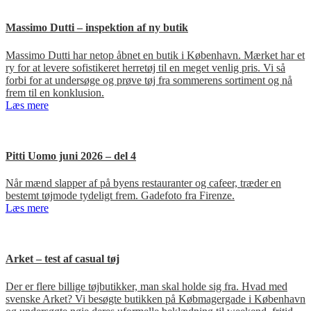
Massimo Dutti – inspektion af ny butik
Massimo Dutti har netop åbnet en butik i København. Mærket har et
ry for at levere sofistikeret herretøj til en meget venlig pris. Vi så
forbi for at undersøge og prøve tøj fra sommerens sortiment og nå
frem til en konklusion.
Læs mere
Pitti Uomo juni 2026 – del 4
Når mænd slapper af på byens restauranter og cafeer, træder en
bestemt tøjmode tydeligt frem. Gadefoto fra Firenze.
Læs mere
Arket – test af casual tøj
Der er flere billige tøjbutikker, man skal holde sig fra. Hvad med
svenske Arket? Vi besøgte butikken på Købmagergade i København