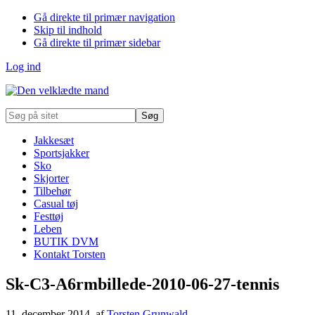
Gå direkte til primær navigation
Skip til indhold
Gå direkte til primær sidebar
Log ind
Søg
på
sitet
Jakkesæt
Sportsjakker
Sko
Skjorter
Tilbehør
Casual tøj
Festtøj
Leben
BUTIK DVM
Kontakt Torsten
Sk-C3-A6rmbillede-2010-06-27-tennis
11. december 2014
, af
Torsten Grunwald