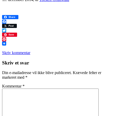
Share
Facebook
Post
Twitter
Save
Pinterest
Skriv kommentar
Læserinteraktioner
Skriv et svar
Din e-mailadresse vil ikke blive publiceret.
Krævede felter er
markeret med
*
Kommentar
*