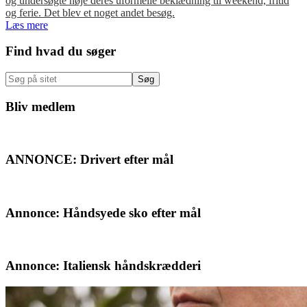
og undersøgte nøje deres uformelle beklædning til weekend, fritid
og ferie. Det blev et noget andet besøg.
Læs mere
Primær
Find hvad du søger
Sidebar
Søg
på
sitet
Bliv medlem
ANNONCE: Drivert efter mål
Annonce: Håndsyede sko efter mål
Annonce: Italiensk håndskrædderi