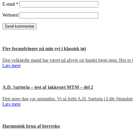
E-mail
*
Websted
Fire forandringer på min vej i klassisk tøj
Den velklædte mand har været på afveje og fundet hjem igen. Her er fir
Læs mere
A.D. Sartoria – test af jakkesæt MTM – del 2
Den store dag var oprunden. Vi så forbi A.D. Sartoria i Lille Strandst
Læs mere
Harmonisk brug af herresko