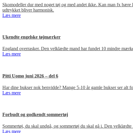
Skomodeller dur med noget tøj og med andet ikke. Kan man fx bære loa
udtrykket bliver harmonisk.
Læs mere
Ukendte engelske tøjmærker
England overrasker. Den velklædte mand har fundet 10 mindre mærker
Læs mere
Pitti Uomo juni 2026 – del 6
Har dine bukser nok benvidde? Mange 5-10 år gamle bukser ser alt for
Læs mere
Forbudt og godkendt sommertøj
Sommertøj, du skal undgå, og sommertøj du skal gå i. Den velklædte 
Læs mere