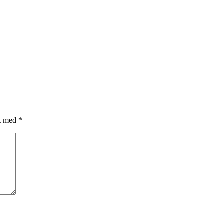
et med
*