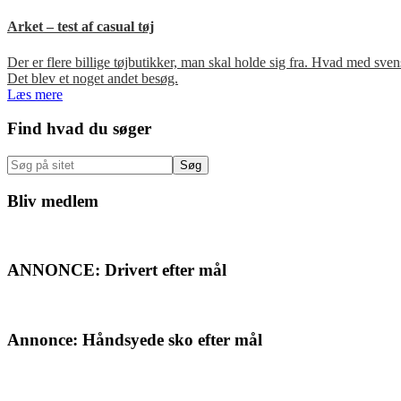
Arket – test af casual tøj
Der er flere billige tøjbutikker, man skal holde sig fra. Hvad med s
Det blev et noget andet besøg.
Læs mere
Primær
Find hvad du søger
Sidebar
Søg
på
sitet
Bliv medlem
ANNONCE: Drivert efter mål
Annonce: Håndsyede sko efter mål