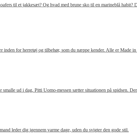
fers til et jakkesæt? Og hvad med brune sko til en marineblå habit? D
 inden for herretøj og tilbehør, som du næppe kender. Alle er Made in
 smalle ud i dag. Pitti Uomo-messen sætter situationen på spidsen. De
mand leder dig igennem varme dage, uden du svigter den gode stil.