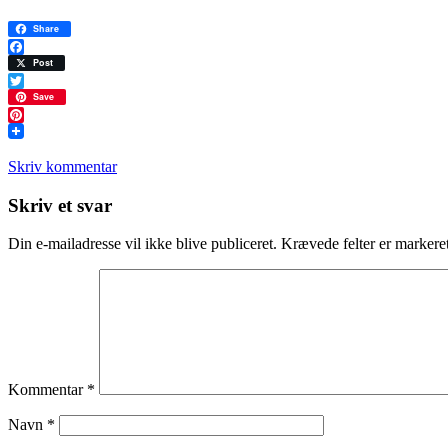
Share
Facebook
Post
Twitter
Save
Pinterest
Skriv kommentar
Læserinteraktioner
Skriv et svar
Din e-mailadresse vil ikke blive publiceret.
Krævede felter er marker
Kommentar
*
Navn
*