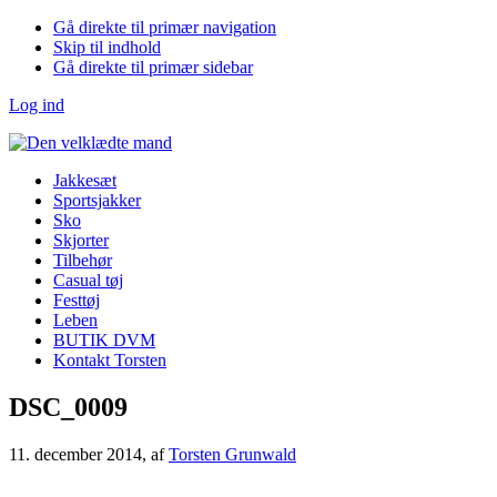
Gå direkte til primær navigation
Skip til indhold
Gå direkte til primær sidebar
Log ind
Jakkesæt
Sportsjakker
Sko
Skjorter
Tilbehør
Casual tøj
Festtøj
Leben
BUTIK DVM
Kontakt Torsten
DSC_0009
11. december 2014
, af
Torsten Grunwald