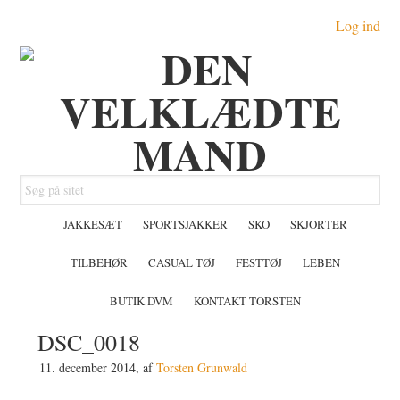
Gå
Skip
Gå
Log ind
direkte
til
direkte
til
indhold
til
primær
primær
navigation
sidebar
Søg
på
JAKKESÆT
SPORTSJAKKER
SKO
SKJORTER
sitet
TILBEHØR
CASUAL TØJ
FESTTØJ
LEBEN
BUTIK DVM
KONTAKT TORSTEN
DSC_0018
11. december 2014
, af
Torsten Grunwald