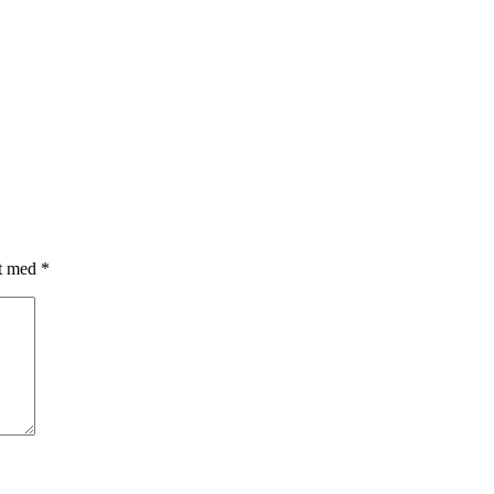
et med
*