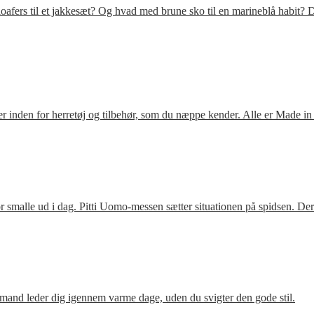
fers til et jakkesæt? Og hvad med brune sko til en marineblå habit? D
 inden for herretøj og tilbehør, som du næppe kender. Alle er Made in
 smalle ud i dag. Pitti Uomo-messen sætter situationen på spidsen. De
mand leder dig igennem varme dage, uden du svigter den gode stil.