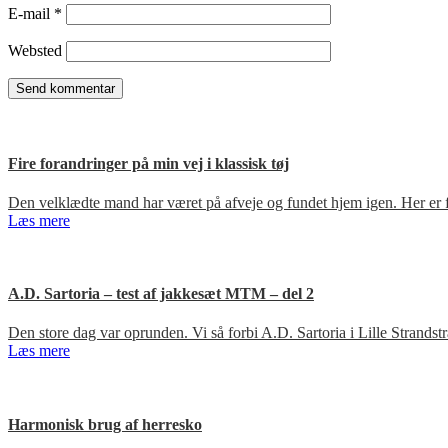
E-mail
*
Websted
Fire forandringer på min vej i klassisk tøj
Den velklædte mand har været på afveje og fundet hjem igen. Her er fir
Læs mere
A.D. Sartoria – test af jakkesæt MTM – del 2
Den store dag var oprunden. Vi så forbi A.D. Sartoria i Lille Strandst
Læs mere
Harmonisk brug af herresko