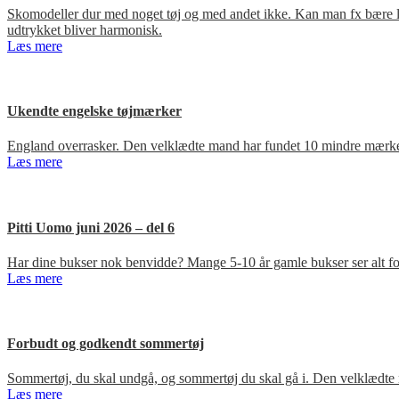
Skomodeller dur med noget tøj og med andet ikke. Kan man fx bære loa
udtrykket bliver harmonisk.
Læs mere
Ukendte engelske tøjmærker
England overrasker. Den velklædte mand har fundet 10 mindre mærker
Læs mere
Pitti Uomo juni 2026 – del 6
Har dine bukser nok benvidde? Mange 5-10 år gamle bukser ser alt for
Læs mere
Forbudt og godkendt sommertøj
Sommertøj, du skal undgå, og sommertøj du skal gå i. Den velklædte 
Læs mere