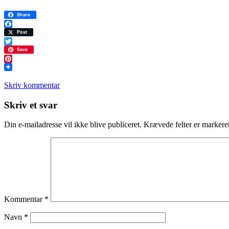
Share
Facebook
Post
Twitter
Save
Pinterest
Skriv kommentar
Læserinteraktioner
Skriv et svar
Din e-mailadresse vil ikke blive publiceret.
Krævede felter er marker
Kommentar
*
Navn
*