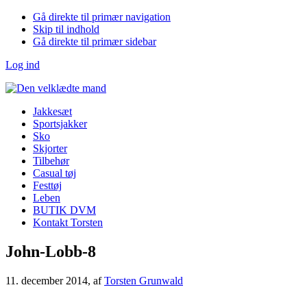
Gå direkte til primær navigation
Skip til indhold
Gå direkte til primær sidebar
Log ind
Jakkesæt
Sportsjakker
Sko
Skjorter
Tilbehør
Casual tøj
Festtøj
Leben
BUTIK DVM
Kontakt Torsten
John-Lobb-8
11. december 2014
, af
Torsten Grunwald