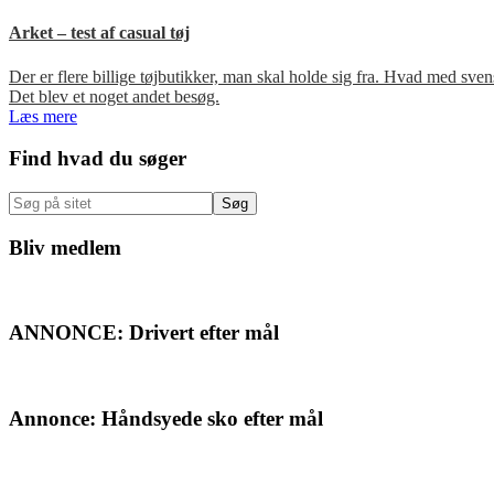
Arket – test af casual tøj
Der er flere billige tøjbutikker, man skal holde sig fra. Hvad med s
Det blev et noget andet besøg.
Læs mere
Primær
Find hvad du søger
Sidebar
Søg
på
sitet
Bliv medlem
ANNONCE: Drivert efter mål
Annonce: Håndsyede sko efter mål