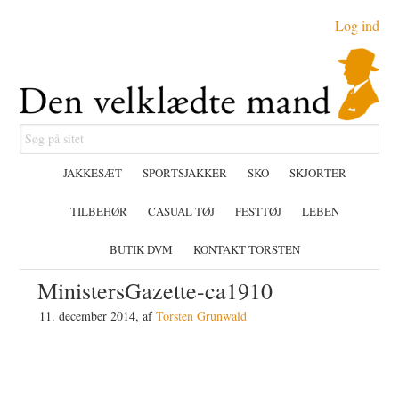
Gå
Skip
Gå
Log ind
direkte
til
direkte
til
indhold
til
primær
primær
navigation
sidebar
Søg
på
JAKKESÆT
SPORTSJAKKER
SKO
SKJORTER
sitet
TILBEHØR
CASUAL TØJ
FESTTØJ
LEBEN
BUTIK DVM
KONTAKT TORSTEN
MinistersGazette-ca1910
11. december 2014
, af
Torsten Grunwald