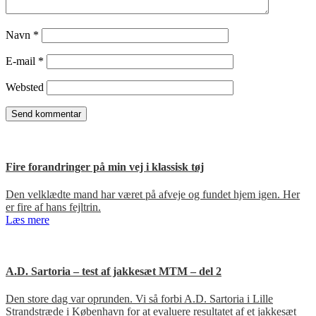
Navn
*
E-mail
*
Websted
Fire forandringer på min vej i klassisk tøj
Den velklædte mand har været på afveje og fundet hjem igen. Her
er fire af hans fejltrin.
Læs mere
A.D. Sartoria – test af jakkesæt MTM – del 2
Den store dag var oprunden. Vi så forbi A.D. Sartoria i Lille
Strandstræde i København for at evaluere resultatet af et jakkesæt