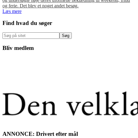
og undersøgte nøje deres uformelle beklædning til weekend, fritid
og ferie. Det blev et noget andet besøg.
Læs mere
Primær
Find hvad du søger
Sidebar
Søg
på
sitet
Bliv medlem
ANNONCE: Drivert efter mål