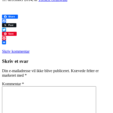
Share
Facebook
Post
Twitter
Save
Pinterest
Skriv kommentar
Læserinteraktioner
Skriv et svar
Din e-mailadresse vil ikke blive publiceret.
Krævede felter er
markeret med
*
Kommentar
*