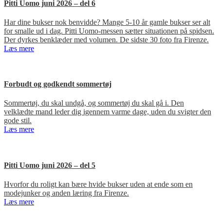
Pitti Uomo juni 2026 – del 6
Har dine bukser nok benvidde? Mange 5-10 år gamle bukser ser alt
for smalle ud i dag. Pitti Uomo-messen sætter situationen på spidsen.
Der dyrkes benklæder med volumen. De sidste 30 foto fra Firenze.
Læs mere
Forbudt og godkendt sommertøj
Sommertøj, du skal undgå, og sommertøj du skal gå i. Den
velklædte mand leder dig igennem varme dage, uden du svigter den
gode stil.
Læs mere
Pitti Uomo juni 2026 – del 5
Hvorfor du roligt kan bære hvide bukser uden at ende som en
modejunker og anden læring fra Firenze.
Læs mere