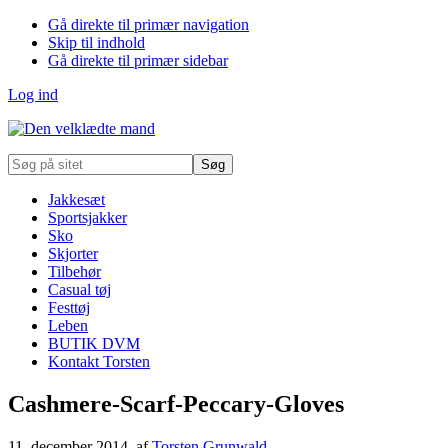
Gå direkte til primær navigation
Skip til indhold
Gå direkte til primær sidebar
Log ind
Søg
på
sitet
Jakkesæt
Sportsjakker
Sko
Skjorter
Tilbehør
Casual tøj
Festtøj
Leben
BUTIK DVM
Kontakt Torsten
Cashmere-Scarf-Peccary-Gloves
11. december 2014
, af
Torsten Grunwald