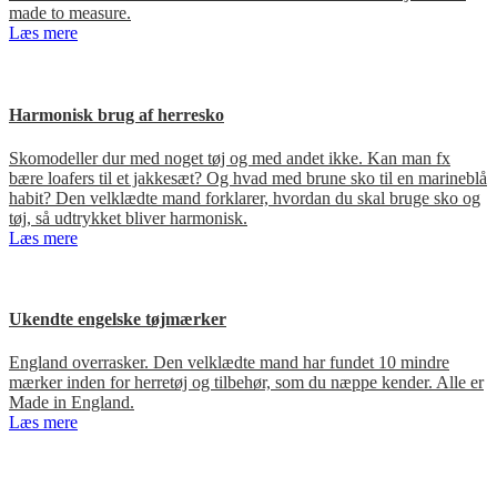
made to measure.
Læs mere
Harmonisk brug af herresko
Skomodeller dur med noget tøj og med andet ikke. Kan man fx
bære loafers til et jakkesæt? Og hvad med brune sko til en marineblå
habit? Den velklædte mand forklarer, hvordan du skal bruge sko og
tøj, så udtrykket bliver harmonisk.
Læs mere
Ukendte engelske tøjmærker
England overrasker. Den velklædte mand har fundet 10 mindre
mærker inden for herretøj og tilbehør, som du næppe kender. Alle er
Made in England.
Læs mere