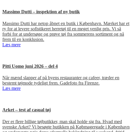
Massimo Dutti – inspektion af ny butik
Massimo Dutti har netop åbnet en butik i København. Mærket har et
ry for at levere sofistikeret herretøj til en meget venlig pris. Vi så
forbi for at undersøge og prøve tøj fra sommerens sortiment og nå
frem til en konklusion.
Læs mere
Pitti Uomo juni 2026 – del 4
Når mænd slapper af på byens restauranter og cafeer, træder en
bestemt tøjmode tydeligt frem. Gadefoto fra Firenze.
Læs mere
Arket – test af casual tøj
Der er flere billige tøjbutikker, man skal holde sig fra. Hvad med
svenske Arket? Vi besøgte butikken på Købmagergade i København