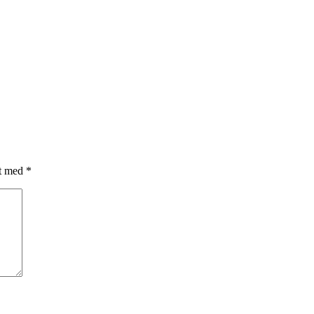
et med
*