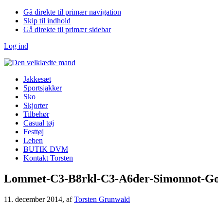
Gå direkte til primær navigation
Skip til indhold
Gå direkte til primær sidebar
Log ind
Jakkesæt
Sportsjakker
Sko
Skjorter
Tilbehør
Casual tøj
Festtøj
Leben
BUTIK DVM
Kontakt Torsten
Lommet-C3-B8rkl-C3-A6der-Simonnot-G
11. december 2014
, af
Torsten Grunwald