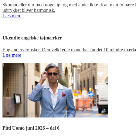
Skomodeller dur med noget tøj og med andet ikke. Kan man fx bære loa
udtrykket bliver harmonisk.
Læs mere
Ukendte engelske tøjmærker
England overrasker. Den velklædte mand har fundet 10 mindre mærker
Læs mere
Pitti Uomo juni 2026 – del 6