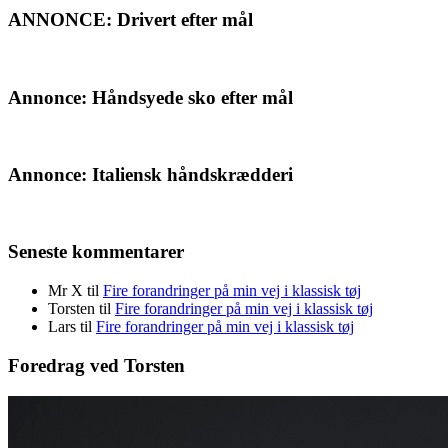
ANNONCE: Drivert efter mål
Annonce: Håndsyede sko efter mål
Annonce: Italiensk håndskrædderi
Seneste kommentarer
Mr X
til
Fire forandringer på min vej i klassisk tøj
Torsten
til
Fire forandringer på min vej i klassisk tøj
Lars
til
Fire forandringer på min vej i klassisk tøj
Foredrag ved Torsten