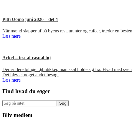
Pitti Uomo juni 2026 – del 4
Når mænd slapper af på byens restauranter og cafeer, træder en bestem
Læs mere
Arket – test af casual tøj
Der er flere billige tøjbutikker, man skal holde sig fra. Hvad med s
Det blev et noget andet besøg.
Læs mere
Primær
Find hvad du søger
Sidebar
Søg
på
sitet
Bliv medlem