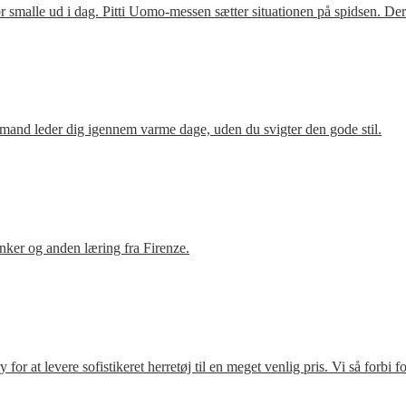
 smalle ud i dag. Pitti Uomo-messen sætter situationen på spidsen. De
mand leder dig igennem varme dage, uden du svigter den gode stil.
ker og anden læring fra Firenze.
r at levere sofistikeret herretøj til en meget venlig pris. Vi så forbi 