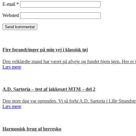
E-mail
*
Websted
Fire forandringer på min vej i klassisk tøj
Den velklædte mand har været på afveje og fundet hjem igen. Her er fir
Læs mere
A.D. Sartoria – test af jakkesæt MTM – del 2
Den store dag var oprunden. Vi så forbi A.D. Sartoria i Lille Strandst
Læs mere
Harmonisk brug af herresko