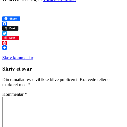
Share
Facebook
Post
Twitter
Save
Pinterest
Skriv kommentar
Læserinteraktioner
Skriv et svar
Din e-mailadresse vil ikke blive publiceret.
Krævede felter er
markeret med
*
Kommentar
*