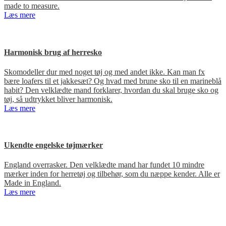
made to measure.
Læs mere
Harmonisk brug af herresko
Skomodeller dur med noget tøj og med andet ikke. Kan man fx
bære loafers til et jakkesæt? Og hvad med brune sko til en marineblå
habit? Den velklædte mand forklarer, hvordan du skal bruge sko og
tøj, så udtrykket bliver harmonisk.
Læs mere
Ukendte engelske tøjmærker
England overrasker. Den velklædte mand har fundet 10 mindre
mærker inden for herretøj og tilbehør, som du næppe kender. Alle er
Made in England.
Læs mere