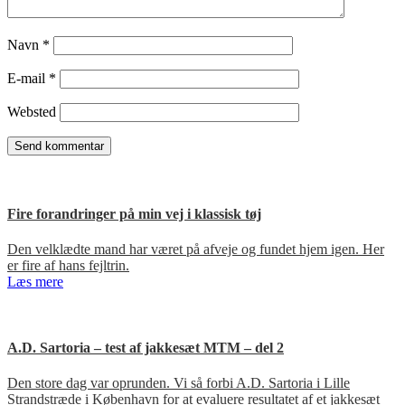
Navn
*
E-mail
*
Websted
Fire forandringer på min vej i klassisk tøj
Den velklædte mand har været på afveje og fundet hjem igen. Her
er fire af hans fejltrin.
Læs mere
A.D. Sartoria – test af jakkesæt MTM – del 2
Den store dag var oprunden. Vi så forbi A.D. Sartoria i Lille
Strandstræde i København for at evaluere resultatet af et jakkesæt