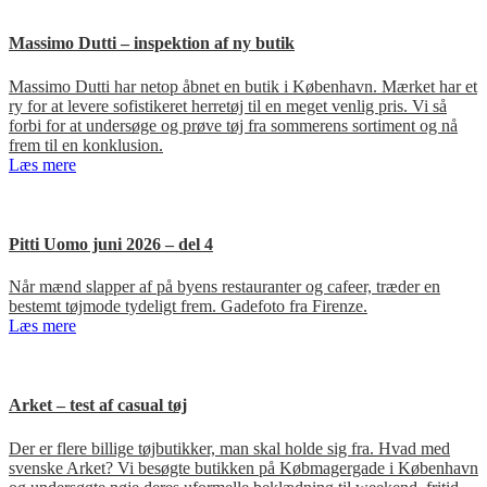
Massimo Dutti – inspektion af ny butik
Massimo Dutti har netop åbnet en butik i København. Mærket har et
ry for at levere sofistikeret herretøj til en meget venlig pris. Vi så
forbi for at undersøge og prøve tøj fra sommerens sortiment og nå
frem til en konklusion.
Læs mere
Pitti Uomo juni 2026 – del 4
Når mænd slapper af på byens restauranter og cafeer, træder en
bestemt tøjmode tydeligt frem. Gadefoto fra Firenze.
Læs mere
Arket – test af casual tøj
Der er flere billige tøjbutikker, man skal holde sig fra. Hvad med
svenske Arket? Vi besøgte butikken på Købmagergade i København