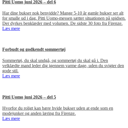
Pitti Uomo juni 2026 – del 6
Har dine bukser nok benvidde? Mange 5-10 år gamle bukser ser alt
for smalle ud i dag. Pitti Uomo-messen sætter situationen på spidsen.
Der dyrkes benklæder med volumen. De sidste 30 foto fra Firenze.
Læs mere
Forbudt og godkendt sommertøj
Sommertøj, du skal undgå, og sommertøj du skal gå i. Den
velklædte mand leder dig igennem varme dage, uden du svigter den
gode stil.
Læs mere
Pitti Uomo juni 2026 – del 5
Hvorfor du roligt kan bære hvide bukser uden at ende som en
modejunker og anden læring fra Firenze.
Læs mere