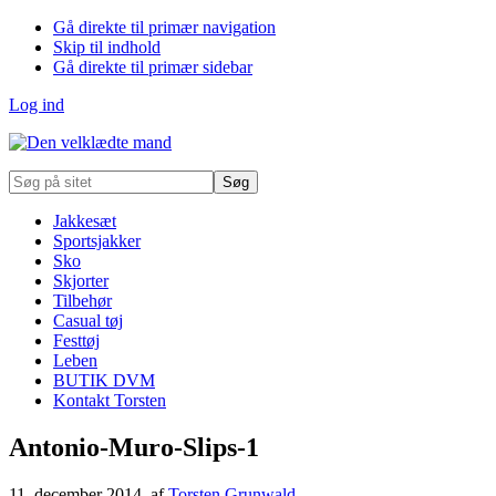
Gå direkte til primær navigation
Skip til indhold
Gå direkte til primær sidebar
Log ind
Søg
på
sitet
Jakkesæt
Sportsjakker
Sko
Skjorter
Tilbehør
Casual tøj
Festtøj
Leben
BUTIK DVM
Kontakt Torsten
Antonio-Muro-Slips-1
11. december 2014
, af
Torsten Grunwald