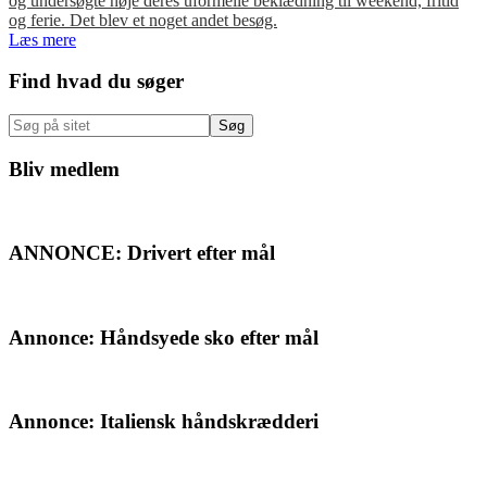
og undersøgte nøje deres uformelle beklædning til weekend, fritid
og ferie. Det blev et noget andet besøg.
Læs mere
Primær
Find hvad du søger
Sidebar
Søg
på
sitet
Bliv medlem
ANNONCE: Drivert efter mål
Annonce: Håndsyede sko efter mål
Annonce: Italiensk håndskrædderi