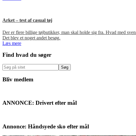
Arket – test af casual tøj
Der er flere billige tøjbutikker, man skal holde sig fra. Hvad med s
Det blev et noget andet besøg.
Læs mere
Primær
Find hvad du søger
Sidebar
Søg
på
sitet
Bliv medlem
ANNONCE: Drivert efter mål
Annonce: Håndsyede sko efter mål