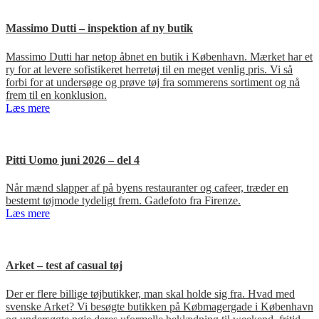
Massimo Dutti – inspektion af ny butik
Massimo Dutti har netop åbnet en butik i København. Mærket har et
ry for at levere sofistikeret herretøj til en meget venlig pris. Vi så
forbi for at undersøge og prøve tøj fra sommerens sortiment og nå
frem til en konklusion.
Læs mere
Pitti Uomo juni 2026 – del 4
Når mænd slapper af på byens restauranter og cafeer, træder en
bestemt tøjmode tydeligt frem. Gadefoto fra Firenze.
Læs mere
Arket – test af casual tøj
Der er flere billige tøjbutikker, man skal holde sig fra. Hvad med
svenske Arket? Vi besøgte butikken på Købmagergade i København