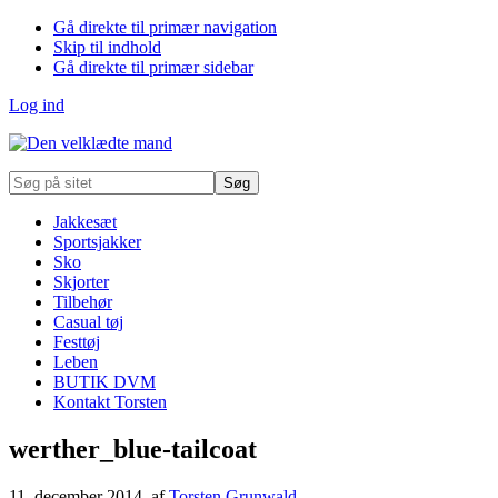
Gå direkte til primær navigation
Skip til indhold
Gå direkte til primær sidebar
Log ind
Søg
på
sitet
Jakkesæt
Sportsjakker
Sko
Skjorter
Tilbehør
Casual tøj
Festtøj
Leben
BUTIK DVM
Kontakt Torsten
werther_blue-tailcoat
11. december 2014
, af
Torsten Grunwald