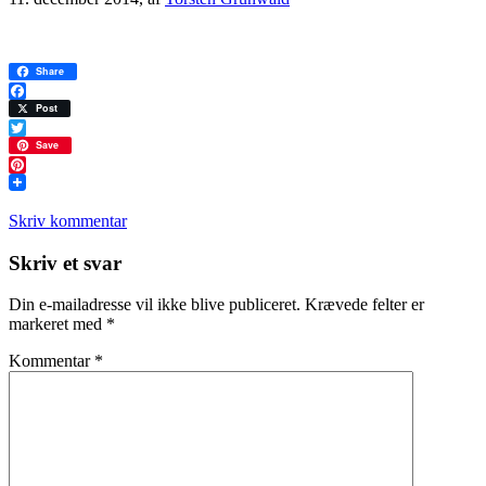
Share
Facebook
Post
Twitter
Save
Pinterest
Skriv kommentar
Læserinteraktioner
Skriv et svar
Din e-mailadresse vil ikke blive publiceret.
Krævede felter er
markeret med
*
Kommentar
*