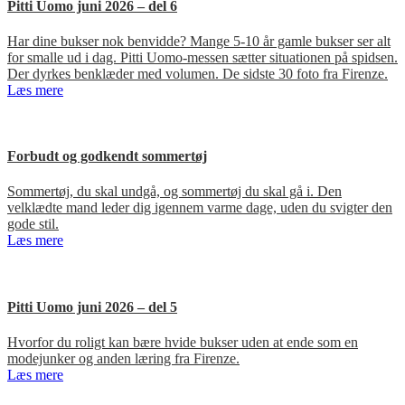
Pitti Uomo juni 2026 – del 6
Har dine bukser nok benvidde? Mange 5-10 år gamle bukser ser alt
for smalle ud i dag. Pitti Uomo-messen sætter situationen på spidsen.
Der dyrkes benklæder med volumen. De sidste 30 foto fra Firenze.
Læs mere
Forbudt og godkendt sommertøj
Sommertøj, du skal undgå, og sommertøj du skal gå i. Den
velklædte mand leder dig igennem varme dage, uden du svigter den
gode stil.
Læs mere
Pitti Uomo juni 2026 – del 5
Hvorfor du roligt kan bære hvide bukser uden at ende som en
modejunker og anden læring fra Firenze.
Læs mere