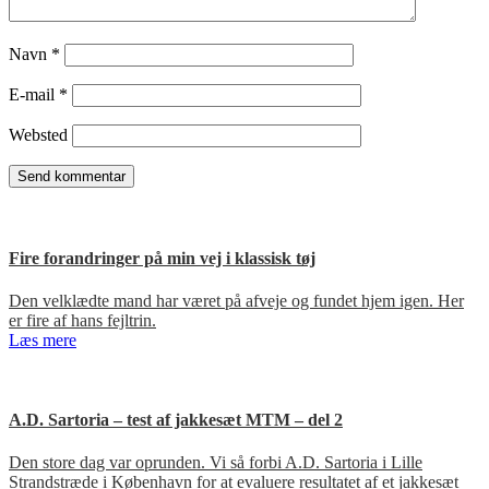
Navn
*
E-mail
*
Websted
Fire forandringer på min vej i klassisk tøj
Den velklædte mand har været på afveje og fundet hjem igen. Her
er fire af hans fejltrin.
Læs mere
A.D. Sartoria – test af jakkesæt MTM – del 2
Den store dag var oprunden. Vi så forbi A.D. Sartoria i Lille
Strandstræde i København for at evaluere resultatet af et jakkesæt