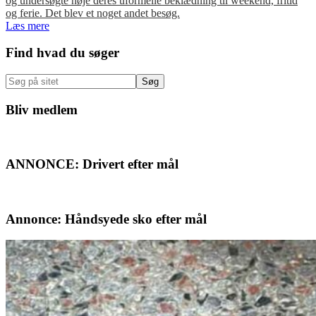
og undersøgte nøje deres uformelle beklædning til weekend, fritid
og ferie. Det blev et noget andet besøg.
Læs mere
Primær
Find hvad du søger
Sidebar
Søg
på
sitet
Bliv medlem
ANNONCE: Drivert efter mål
Annonce: Håndsyede sko efter mål