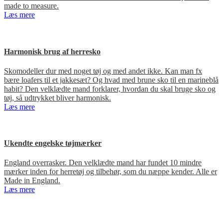
made to measure.
Læs mere
Harmonisk brug af herresko
Skomodeller dur med noget tøj og med andet ikke. Kan man fx
bære loafers til et jakkesæt? Og hvad med brune sko til en marineblå
habit? Den velklædte mand forklarer, hvordan du skal bruge sko og
tøj, så udtrykket bliver harmonisk.
Læs mere
Ukendte engelske tøjmærker
England overrasker. Den velklædte mand har fundet 10 mindre
mærker inden for herretøj og tilbehør, som du næppe kender. Alle er
Made in England.
Læs mere