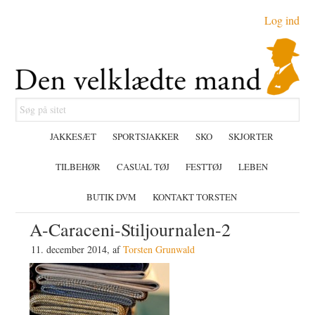
Gå
Skip
Gå
Log ind
direkte
til
direkte
til
indhold
til
primær
primær
navigation
sidebar
Søg
på
JAKKESÆT
SPORTSJAKKER
SKO
SKJORTER
sitet
TILBEHØR
CASUAL TØJ
FESTTØJ
LEBEN
BUTIK DVM
KONTAKT TORSTEN
A-Caraceni-Stiljournalen-2
11. december 2014
, af
Torsten Grunwald