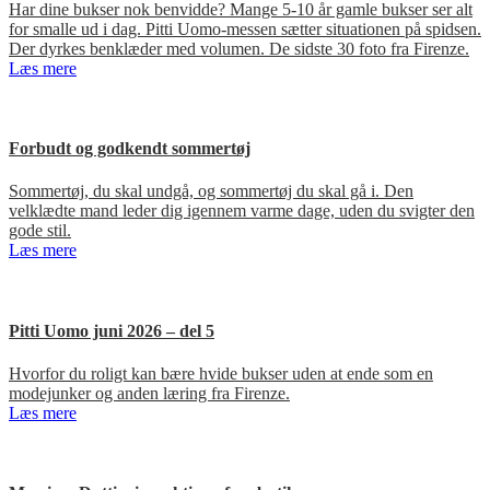
Har dine bukser nok benvidde? Mange 5-10 år gamle bukser ser alt
for smalle ud i dag. Pitti Uomo-messen sætter situationen på spidsen.
Der dyrkes benklæder med volumen. De sidste 30 foto fra Firenze.
Læs mere
Forbudt og godkendt sommertøj
Sommertøj, du skal undgå, og sommertøj du skal gå i. Den
velklædte mand leder dig igennem varme dage, uden du svigter den
gode stil.
Læs mere
Pitti Uomo juni 2026 – del 5
Hvorfor du roligt kan bære hvide bukser uden at ende som en
modejunker og anden læring fra Firenze.
Læs mere