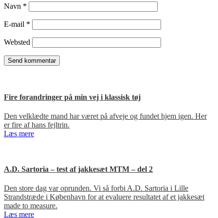
Navn
*
E-mail
*
Websted
Fire forandringer på min vej i klassisk tøj
Den velklædte mand har været på afveje og fundet hjem igen. Her
er fire af hans fejltrin.
Læs mere
A.D. Sartoria – test af jakkesæt MTM – del 2
Den store dag var oprunden. Vi så forbi A.D. Sartoria i Lille
Strandstræde i København for at evaluere resultatet af et jakkesæt
made to measure.
Læs mere