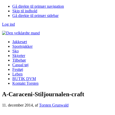
Gå direkte til primær navigation
Skip til indhold
Gå direkte til primær sidebar
Log ind
Jakkesæt
Sportsjakker
Sko
Skjorter
Tilbehør
Casual tøj
Festtøj
Leben
BUTIK DVM
Kontakt Torsten
A-Caraceni-Stiljournalen-craft
11. december 2014
, af
Torsten Grunwald