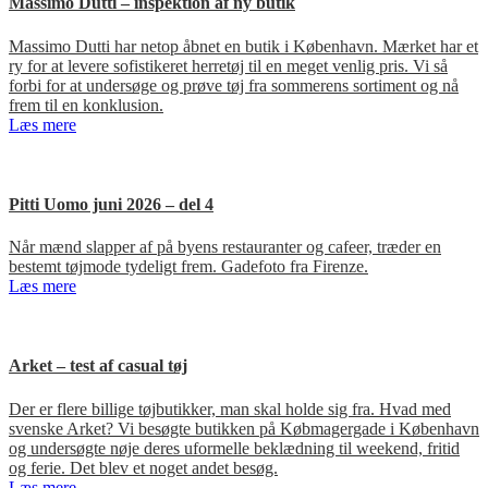
Massimo Dutti – inspektion af ny butik
Massimo Dutti har netop åbnet en butik i København. Mærket har et
ry for at levere sofistikeret herretøj til en meget venlig pris. Vi så
forbi for at undersøge og prøve tøj fra sommerens sortiment og nå
frem til en konklusion.
Læs mere
Pitti Uomo juni 2026 – del 4
Når mænd slapper af på byens restauranter og cafeer, træder en
bestemt tøjmode tydeligt frem. Gadefoto fra Firenze.
Læs mere
Arket – test af casual tøj
Der er flere billige tøjbutikker, man skal holde sig fra. Hvad med
svenske Arket? Vi besøgte butikken på Købmagergade i København
og undersøgte nøje deres uformelle beklædning til weekend, fritid
og ferie. Det blev et noget andet besøg.
Læs mere