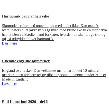
Harmonisk brug af herresko
Skomodeller dur med noget tøj og med andet ikke. Kan man fx
bære loafers til et jakkesæt? Og hvad med brune sko til en marineblå
habit? Den velklædte mand forklarer, hvordan du skal bruge sko og
tøj, så udtrykket bliver harmonisk.
Læs mere
Ukendte engelske tøjmærker
England overrasker. Den velklædte mand har fundet 10 mindre
mærker inden for herretøj og tilbehør, som du næppe kender. Alle er
Made in England.
Læs mere
Pitti Uomo juni 2026 – del 6