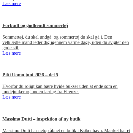
Læs mere
Forbudt og godkendt sommertøj
Sommertøj, du skal undgå, og sommertøj du skal gå i. Den
velklædte mand leder dig igennem varme dage, uden du svigter den
gode stil.
Læs mere
Pitti Uomo juni 2026 – del 5
Hvorfor du roligt kan bære hvide bukser uden at ende som en
modejunker og anden læring fra Firenze.
Læs mere
Massimo Dutti – inspektion af ny butik
Massimo Dutti har netop åbnet en butik i København. Mærket har et