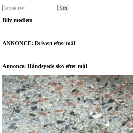
Sidebar
Søg
på
sitet
Bliv medlem
ANNONCE: Drivert efter mål
Annonce: Håndsyede sko efter mål