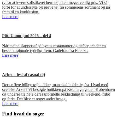
ry for at levere sofistikeret herretøj til en meget venlig pris. Vi så
forbi for at undersøge og prøve tøj fra sommerens sortiment og nå
frem til en konklusion.
Læs mere
Pitti Uomo juni 2026 – del 4
Når mænd slapper af på byens restauranter og cafeer, træder en
bestemt tøjmode tydeligt frem. Gadefoto fra Firenze.
Læs mere
Arket – test af casual tøj
Der er flere billige tøjbutikker, man skal holde sig fra. Hvad med
svenske Arket? Vi besøgte butikken på Købmagergade i København
og undersøgte nøje deres uformelle beklædning til weekend, fritid
og ferie. Det blev et noget andet besøg.
Læs mere
Primær
Find hvad du søger