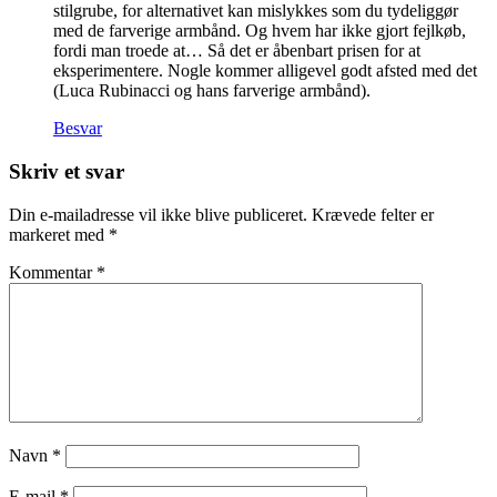
stilgrube, for alternativet kan mislykkes som du tydeliggør
med de farverige armbånd. Og hvem har ikke gjort fejlkøb,
fordi man troede at… Så det er åbenbart prisen for at
eksperimentere. Nogle kommer alligevel godt afsted med det
(Luca Rubinacci og hans farverige armbånd).
Besvar
Skriv et svar
Din e-mailadresse vil ikke blive publiceret.
Krævede felter er
markeret med
*
Kommentar
*
Navn
*
E-mail
*