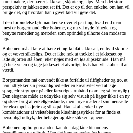
kunstmalere, der bærer jakkesæt, skjorte og slips. Men i det store
perspektiv er jakkesættet sat fri. Det er op til den enkelte, om han vil
bruge det, og hvordan han i givet fald vil gøre det.
I den forbindelse bør man tænke over et par ting, hvad end man
mest er borgermand eller boheme, og nu vil nyde friheden og
benytte remedier og metoder, som oprindelig tilhørte den modsatte
lejr.
Bohemen må at lære at bære et mørkeblåt jakkesæt, en hvid skjorte
og et vævet silkeslips. Det er ikke nok at trække i et jakkesæt og
lade skjorten stå åben, eller nøjes med en løs slipseknude. Han må
gå hele vejen og tage jakkesættet alvorligt, hvis han vil skabe stil af
værdi.
Borgermanden må omvendt ikke at forfalde til fiffigheder og tro, at
han udtrykker sin personlighed eller en kreativitet ved at tage
spraglede strømper på eller farverige armbånd (som jeg så for nylig).
Den elegante måde at udtrykke sig selv visuelt på ligger ikke i en ny
og skæv brug af enkeltgenstande, men i nye måder at sammensætte
for eksempel skjorte og slips på. Han skal tænke i nye
kombinationer af veletablerede klædningsstykker for at finde et
personligt udtryk, der behager og ikke stikker i øjnene.
Bohemen og borgermanden kan de i dag låne hinandens
forestillinger og udtryk. Men det kræver øvelse for begges