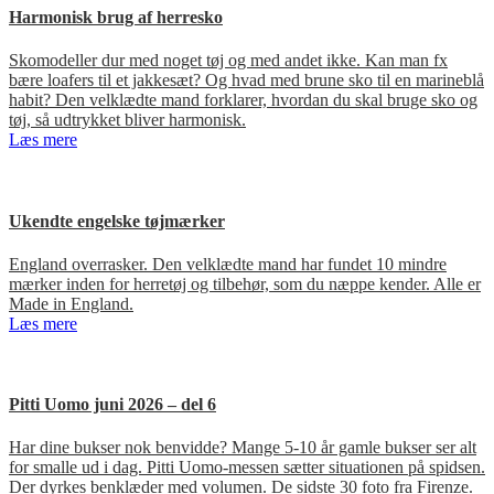
Harmonisk brug af herresko
Skomodeller dur med noget tøj og med andet ikke. Kan man fx
bære loafers til et jakkesæt? Og hvad med brune sko til en marineblå
habit? Den velklædte mand forklarer, hvordan du skal bruge sko og
tøj, så udtrykket bliver harmonisk.
Læs mere
Ukendte engelske tøjmærker
England overrasker. Den velklædte mand har fundet 10 mindre
mærker inden for herretøj og tilbehør, som du næppe kender. Alle er
Made in England.
Læs mere
Pitti Uomo juni 2026 – del 6
Har dine bukser nok benvidde? Mange 5-10 år gamle bukser ser alt
for smalle ud i dag. Pitti Uomo-messen sætter situationen på spidsen.
Der dyrkes benklæder med volumen. De sidste 30 foto fra Firenze.