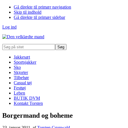
Gå direkte til primær navigation
Skip til indhold
Gå direkte til primær sidebar
Log ind
Søg
på
sitet
Jakkesæt
Sportsjakker
Sko
Skjorter
Tilbehør
Casual tøj
Festtøj
Leben
BUTIK DVM
Kontakt Torsten
Borgermand og boheme
23. januar 2011
, af
Torsten Grunwald