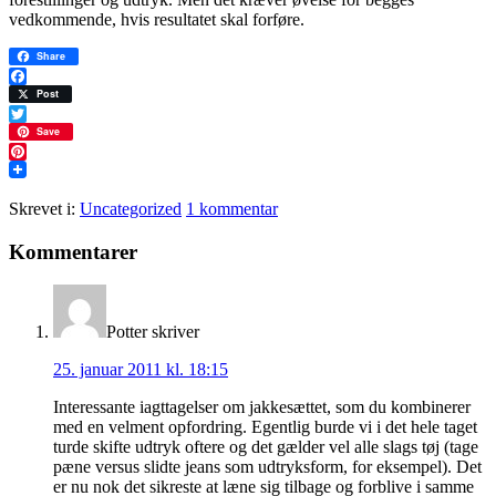
vedkommende, hvis resultatet skal forføre.
Share
Facebook
Post
Twitter
Save
Pinterest
Skrevet i:
Uncategorized
1 kommentar
Læserinteraktioner
Kommentarer
Potter
skriver
25. januar 2011 kl. 18:15
Interessante iagttagelser om jakkesættet, som du kombinerer
med en velment opfordring. Egentlig burde vi i det hele taget
turde skifte udtryk oftere og det gælder vel alle slags tøj (tage
pæne versus slidte jeans som udtryksform, for eksempel). Det
er nu nok det sikreste at læne sig tilbage og forblive i samme