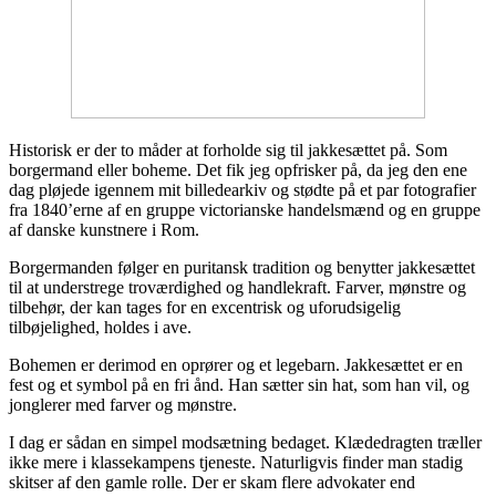
Historisk er der to måder at forholde sig til jakkesættet på. Som
borgermand eller boheme. Det fik jeg opfrisker på, da jeg den ene
dag pløjede igennem mit billedearkiv og stødte på et par fotografier
fra 1840’erne af en gruppe victorianske handelsmænd og en gruppe
af danske kunstnere i Rom.
Borgermanden følger en puritansk tradition og benytter jakkesættet
til at understrege troværdighed og handlekraft. Farver, mønstre og
tilbehør, der kan tages for en excentrisk og uforudsigelig
tilbøjelighed, holdes i ave.
Bohemen er derimod en oprører og et legebarn. Jakkesættet er en
fest og et symbol på en fri ånd. Han sætter sin hat, som han vil, og
jonglerer med farver og mønstre.
I dag er sådan en simpel modsætning bedaget. Klædedragten træller
ikke mere i klassekampens tjeneste. Naturligvis finder man stadig
skitser af den gamle rolle. Der er skam flere advokater end