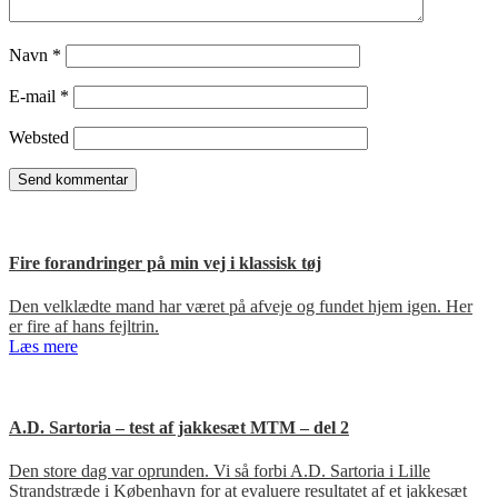
Navn
*
E-mail
*
Websted
Fire forandringer på min vej i klassisk tøj
Den velklædte mand har været på afveje og fundet hjem igen. Her
er fire af hans fejltrin.
Læs mere
A.D. Sartoria – test af jakkesæt MTM – del 2
Den store dag var oprunden. Vi så forbi A.D. Sartoria i Lille
Strandstræde i København for at evaluere resultatet af et jakkesæt