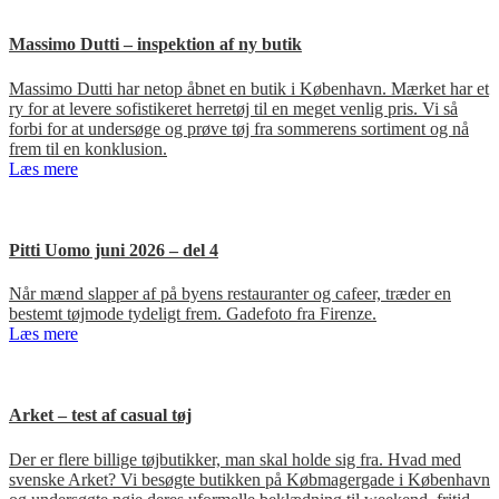
Massimo Dutti – inspektion af ny butik
Massimo Dutti har netop åbnet en butik i København. Mærket har et
ry for at levere sofistikeret herretøj til en meget venlig pris. Vi så
forbi for at undersøge og prøve tøj fra sommerens sortiment og nå
frem til en konklusion.
Læs mere
Pitti Uomo juni 2026 – del 4
Når mænd slapper af på byens restauranter og cafeer, træder en
bestemt tøjmode tydeligt frem. Gadefoto fra Firenze.
Læs mere
Arket – test af casual tøj
Der er flere billige tøjbutikker, man skal holde sig fra. Hvad med
svenske Arket? Vi besøgte butikken på Købmagergade i København