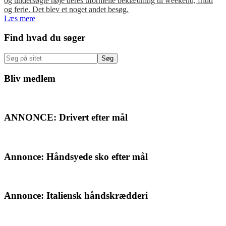
og undersøgte nøje deres uformelle beklædning til weekend, fritid
og ferie. Det blev et noget andet besøg.
Læs mere
Primær
Find hvad du søger
Sidebar
Søg
på
sitet
Bliv medlem
ANNONCE: Drivert efter mål
Annonce: Håndsyede sko efter mål
Annonce: Italiensk håndskrædderi