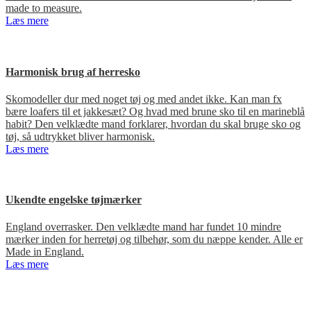
made to measure.
Læs mere
Harmonisk brug af herresko
Skomodeller dur med noget tøj og med andet ikke. Kan man fx
bære loafers til et jakkesæt? Og hvad med brune sko til en marineblå
habit? Den velklædte mand forklarer, hvordan du skal bruge sko og
tøj, så udtrykket bliver harmonisk.
Læs mere
Ukendte engelske tøjmærker
England overrasker. Den velklædte mand har fundet 10 mindre
mærker inden for herretøj og tilbehør, som du næppe kender. Alle er
Made in England.
Læs mere