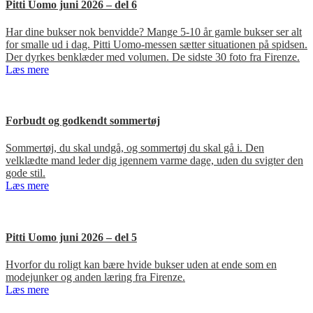
Pitti Uomo juni 2026 – del 6
Har dine bukser nok benvidde? Mange 5-10 år gamle bukser ser alt
for smalle ud i dag. Pitti Uomo-messen sætter situationen på spidsen.
Der dyrkes benklæder med volumen. De sidste 30 foto fra Firenze.
Læs mere
Forbudt og godkendt sommertøj
Sommertøj, du skal undgå, og sommertøj du skal gå i. Den
velklædte mand leder dig igennem varme dage, uden du svigter den
gode stil.
Læs mere
Pitti Uomo juni 2026 – del 5
Hvorfor du roligt kan bære hvide bukser uden at ende som en
modejunker og anden læring fra Firenze.
Læs mere