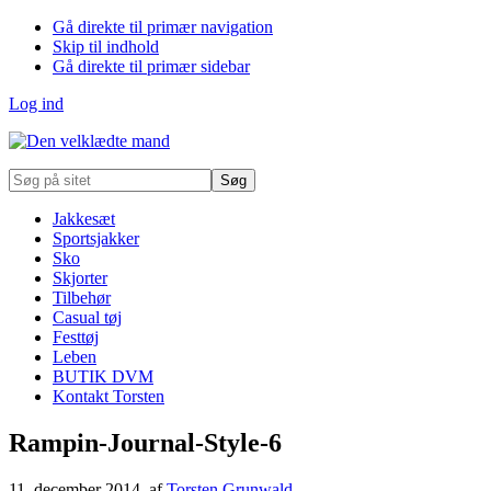
Gå direkte til primær navigation
Skip til indhold
Gå direkte til primær sidebar
Log ind
Søg
på
sitet
Jakkesæt
Sportsjakker
Sko
Skjorter
Tilbehør
Casual tøj
Festtøj
Leben
BUTIK DVM
Kontakt Torsten
Rampin-Journal-Style-6
11. december 2014
, af
Torsten Grunwald