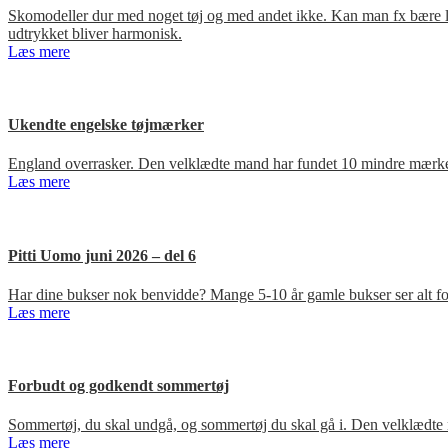
Skomodeller dur med noget tøj og med andet ikke. Kan man fx bære loa
udtrykket bliver harmonisk.
Læs mere
Ukendte engelske tøjmærker
England overrasker. Den velklædte mand har fundet 10 mindre mærker
Læs mere
Pitti Uomo juni 2026 – del 6
Har dine bukser nok benvidde? Mange 5-10 år gamle bukser ser alt for
Læs mere
Forbudt og godkendt sommertøj
Sommertøj, du skal undgå, og sommertøj du skal gå i. Den velklædte 
Læs mere