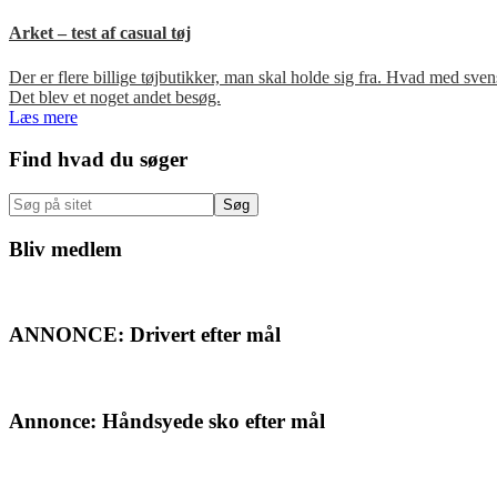
Arket – test af casual tøj
Der er flere billige tøjbutikker, man skal holde sig fra. Hvad med s
Det blev et noget andet besøg.
Læs mere
Primær
Find hvad du søger
Sidebar
Søg
på
sitet
Bliv medlem
ANNONCE: Drivert efter mål
Annonce: Håndsyede sko efter mål