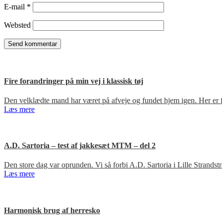
E-mail
*
Websted
Fire forandringer på min vej i klassisk tøj
Den velklædte mand har været på afveje og fundet hjem igen. Her er fir
Læs mere
A.D. Sartoria – test af jakkesæt MTM – del 2
Den store dag var oprunden. Vi så forbi A.D. Sartoria i Lille Strandst
Læs mere
Harmonisk brug af herresko