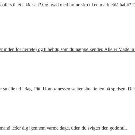
fers til et jakkesæt? Og hvad med brune sko til en marineblå habit? D
 inden for herretøj og tilbehør, som du næppe kender. Alle er Made in
 smalle ud i dag. Pitti Uomo-messen sætter situationen på spidsen. De
mand leder dig igennem varme dage, uden du svigter den gode stil.