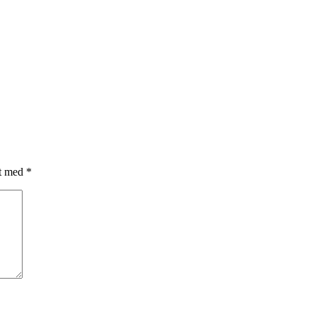
et med
*