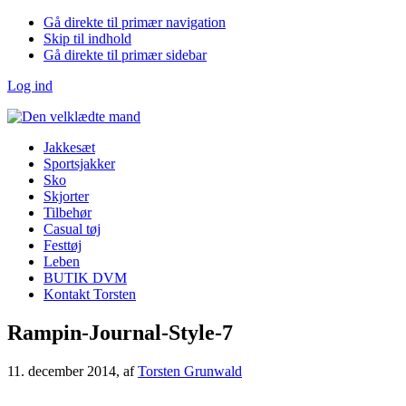
Gå direkte til primær navigation
Skip til indhold
Gå direkte til primær sidebar
Log ind
Jakkesæt
Sportsjakker
Sko
Skjorter
Tilbehør
Casual tøj
Festtøj
Leben
BUTIK DVM
Kontakt Torsten
Rampin-Journal-Style-7
11. december 2014
, af
Torsten Grunwald