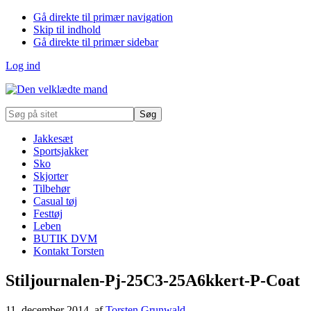
Gå direkte til primær navigation
Skip til indhold
Gå direkte til primær sidebar
Log ind
Søg
på
sitet
Jakkesæt
Sportsjakker
Sko
Skjorter
Tilbehør
Casual tøj
Festtøj
Leben
BUTIK DVM
Kontakt Torsten
Stiljournalen-Pj-25C3-25A6kkert-P-Coat
11. december 2014
, af
Torsten Grunwald