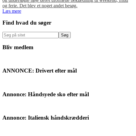
og undersøgte nøje deres uformelle beklædning til weekend, fritid
og ferie. Det blev et noget andet besøg.
Læs mere
Primær
Find hvad du søger
Sidebar
Søg
på
sitet
Bliv medlem
ANNONCE: Drivert efter mål
Annonce: Håndsyede sko efter mål
Annonce: Italiensk håndskrædderi