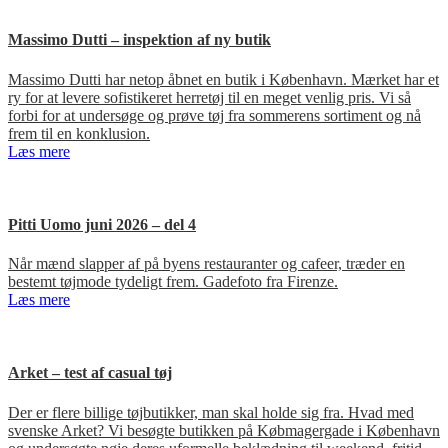
Massimo Dutti – inspektion af ny butik
Massimo Dutti har netop åbnet en butik i København. Mærket har et
ry for at levere sofistikeret herretøj til en meget venlig pris. Vi så
forbi for at undersøge og prøve tøj fra sommerens sortiment og nå
frem til en konklusion.
Læs mere
Pitti Uomo juni 2026 – del 4
Når mænd slapper af på byens restauranter og cafeer, træder en
bestemt tøjmode tydeligt frem. Gadefoto fra Firenze.
Læs mere
Arket – test af casual tøj
Der er flere billige tøjbutikker, man skal holde sig fra. Hvad med
svenske Arket? Vi besøgte butikken på Købmagergade i København