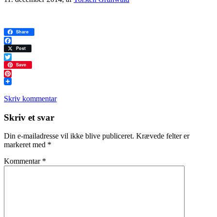
Share
Facebook
Post
Twitter
Save
Pinterest
Skriv kommentar
Læserinteraktioner
Skriv et svar
Din e-mailadresse vil ikke blive publiceret.
Krævede felter er
markeret med
*
Kommentar
*