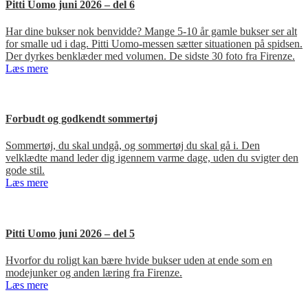
Pitti Uomo juni 2026 – del 6
Har dine bukser nok benvidde? Mange 5-10 år gamle bukser ser alt
for smalle ud i dag. Pitti Uomo-messen sætter situationen på spidsen.
Der dyrkes benklæder med volumen. De sidste 30 foto fra Firenze.
Læs mere
Forbudt og godkendt sommertøj
Sommertøj, du skal undgå, og sommertøj du skal gå i. Den
velklædte mand leder dig igennem varme dage, uden du svigter den
gode stil.
Læs mere
Pitti Uomo juni 2026 – del 5
Hvorfor du roligt kan bære hvide bukser uden at ende som en
modejunker og anden læring fra Firenze.
Læs mere