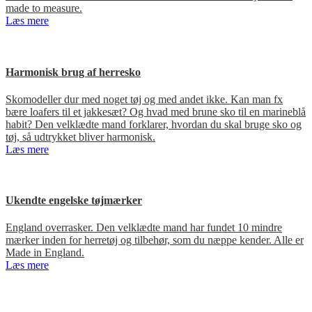
made to measure.
Læs mere
Harmonisk brug af herresko
Skomodeller dur med noget tøj og med andet ikke. Kan man fx
bære loafers til et jakkesæt? Og hvad med brune sko til en marineblå
habit? Den velklædte mand forklarer, hvordan du skal bruge sko og
tøj, så udtrykket bliver harmonisk.
Læs mere
Ukendte engelske tøjmærker
England overrasker. Den velklædte mand har fundet 10 mindre
mærker inden for herretøj og tilbehør, som du næppe kender. Alle er
Made in England.
Læs mere