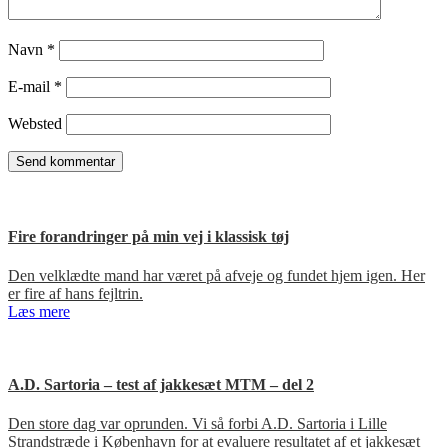
Navn
*
E-mail
*
Websted
Fire forandringer på min vej i klassisk tøj
Den velklædte mand har været på afveje og fundet hjem igen. Her
er fire af hans fejltrin.
Læs mere
A.D. Sartoria – test af jakkesæt MTM – del 2
Den store dag var oprunden. Vi så forbi A.D. Sartoria i Lille
Strandstræde i København for at evaluere resultatet af et jakkesæt