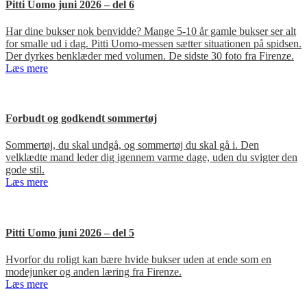
Pitti Uomo juni 2026 – del 6
Har dine bukser nok benvidde? Mange 5-10 år gamle bukser ser alt
for smalle ud i dag. Pitti Uomo-messen sætter situationen på spidsen.
Der dyrkes benklæder med volumen. De sidste 30 foto fra Firenze.
Læs mere
Forbudt og godkendt sommertøj
Sommertøj, du skal undgå, og sommertøj du skal gå i. Den
velklædte mand leder dig igennem varme dage, uden du svigter den
gode stil.
Læs mere
Pitti Uomo juni 2026 – del 5
Hvorfor du roligt kan bære hvide bukser uden at ende som en
modejunker og anden læring fra Firenze.
Læs mere