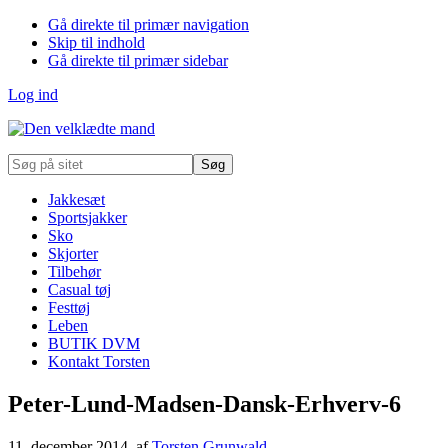
Gå direkte til primær navigation
Skip til indhold
Gå direkte til primær sidebar
Log ind
Søg
på
sitet
Jakkesæt
Sportsjakker
Sko
Skjorter
Tilbehør
Casual tøj
Festtøj
Leben
BUTIK DVM
Kontakt Torsten
Peter-Lund-Madsen-Dansk-Erhverv-6
11. december 2014
, af
Torsten Grunwald