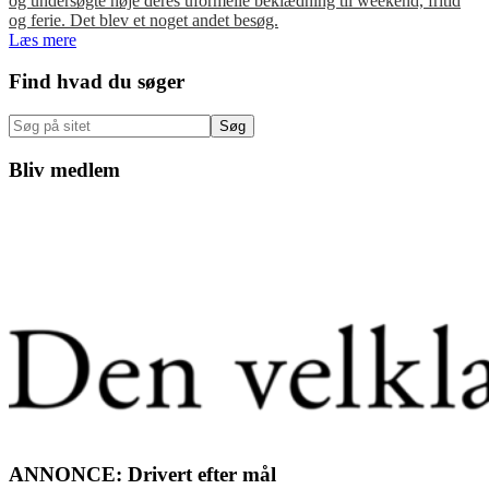
og undersøgte nøje deres uformelle beklædning til weekend, fritid
og ferie. Det blev et noget andet besøg.
Læs mere
Primær
Find hvad du søger
Sidebar
Søg
på
sitet
Bliv medlem
ANNONCE: Drivert efter mål