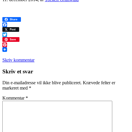
Share
Facebook
Post
Twitter
Save
Pinterest
Skriv kommentar
Læserinteraktioner
Skriv et svar
Din e-mailadresse vil ikke blive publiceret.
Krævede felter er
markeret med
*
Kommentar
*