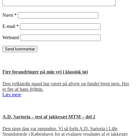
Navn
*
E-mail
*
Websted
Fire forandringer på min vej i klassisk tøj
Den velklædte mand har været på afveje og fundet hjem igen. Her
er fire af hans fejltrin.
Læs mere
A.D. Sartoria – test af jakkesæt MTM – del 2
Den store dag var oprunden. Vi så forbi A.D. Sartoria i Lille
Strandstræde i København for at evaluere resultatet af et jakkesæt