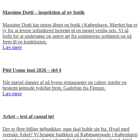
Massimo Dutti – inspektion af ny butik
Massimo Dutti har netop åbnet en butik i København. Mærket har et
ry for at levere sofistikeret herretøj til en meget venlig pris. Vi så
forbi for at undersøge og prøve tøj fra sommerens sortiment og nå
frem til en konklusion.
Læs mere
Pitti Uomo juni 2026 – del 4
Når mænd slapper af på byens restauranter og cafeer, træder en
bestemt tøjmode tydeligt frem. Gadefoto fra Firenze.
Læs mere
Arket – test af casual tøj
Der er flere billige tøjbutikker, man skal holde sig fra. Hvad med
svenske Arket? Vi besøgte butikken på Købmagergade i København