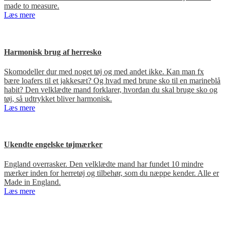
made to measure.
Læs mere
Harmonisk brug af herresko
Skomodeller dur med noget tøj og med andet ikke. Kan man fx
bære loafers til et jakkesæt? Og hvad med brune sko til en marineblå
habit? Den velklædte mand forklarer, hvordan du skal bruge sko og
tøj, så udtrykket bliver harmonisk.
Læs mere
Ukendte engelske tøjmærker
England overrasker. Den velklædte mand har fundet 10 mindre
mærker inden for herretøj og tilbehør, som du næppe kender. Alle er
Made in England.
Læs mere