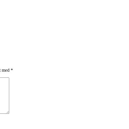
et med
*