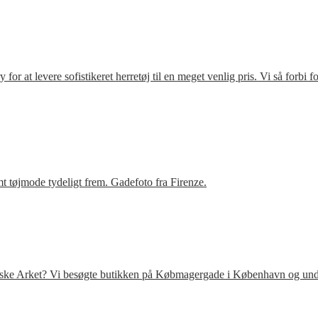
r at levere sofistikeret herretøj til en meget venlig pris. Vi så forbi 
t tøjmode tydeligt frem. Gadefoto fra Firenze.
venske Arket? Vi besøgte butikken på Købmagergade i København og under