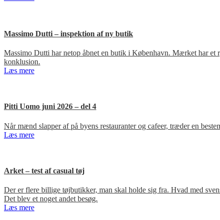
Massimo Dutti – inspektion af ny butik
Massimo Dutti har netop åbnet en butik i København. Mærket har et ry fo
konklusion.
Læs mere
Pitti Uomo juni 2026 – del 4
Når mænd slapper af på byens restauranter og cafeer, træder en bestem
Læs mere
Arket – test af casual tøj
Der er flere billige tøjbutikker, man skal holde sig fra. Hvad med s
Det blev et noget andet besøg.
Læs mere