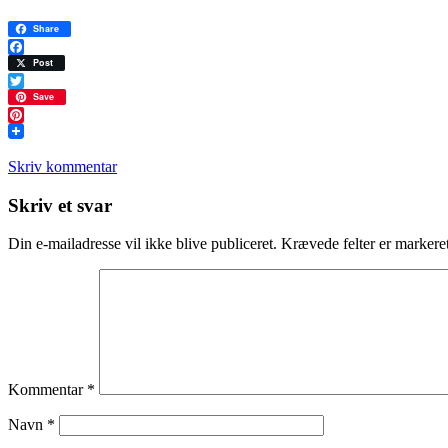
Share
Facebook
Post
Twitter
Save
Pinterest
Skriv kommentar
Læserinteraktioner
Skriv et svar
Din e-mailadresse vil ikke blive publiceret.
Krævede felter er marker
Kommentar
*
Navn
*