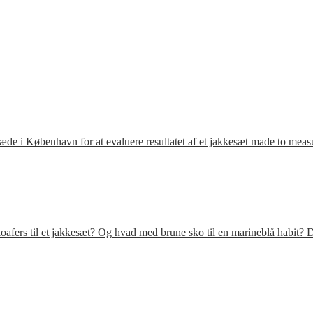
ræde i København for at evaluere resultatet af et jakkesæt made to meas
fers til et jakkesæt? Og hvad med brune sko til en marineblå habit? D