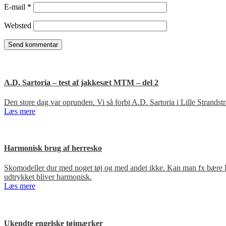
E-mail
*
Websted
A.D. Sartoria – test af jakkesæt MTM – del 2
Den store dag var oprunden. Vi så forbi A.D. Sartoria i Lille Strandst
Læs mere
Harmonisk brug af herresko
Skomodeller dur med noget tøj og med andet ikke. Kan man fx bære loa
udtrykket bliver harmonisk.
Læs mere
Ukendte engelske tøjmærker