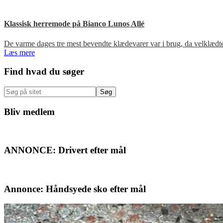
Klassisk herremode på Bianco Lunos Allé
De varme dages tre mest bevendte klædevarer var i brug, da velklæd
Læs mere
Primær
Find hvad du søger
Sidebar
Søg
på
sitet
Bliv medlem
ANNONCE: Drivert efter mål
Annonce: Håndsyede sko efter mål