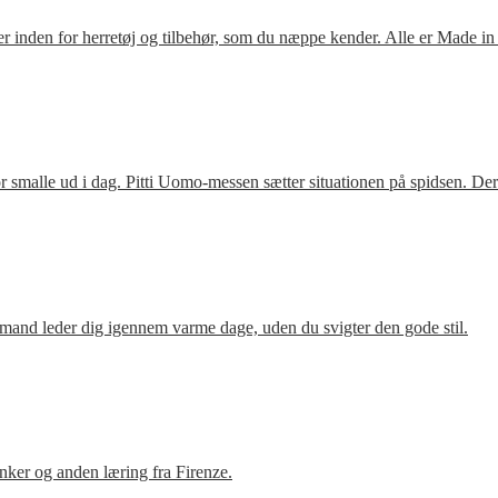
 inden for herretøj og tilbehør, som du næppe kender. Alle er Made in
 smalle ud i dag. Pitti Uomo-messen sætter situationen på spidsen. De
mand leder dig igennem varme dage, uden du svigter den gode stil.
ker og anden læring fra Firenze.