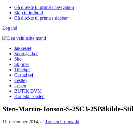
Gå direkte til primær navigation
Skip til indhold
Gå direkte til primær sidebar
Log ind
Jakkesæt
Sportsjakker
Sko
Skjorter
Tilbehør
Casual tøj
Festtøj
Leben
BUTIK DVM
Kontakt Torsten
Sten-Martin-Jonson-S-25C3-25B8kilde-Sti
11. december 2014
, af
Torsten Grunwald