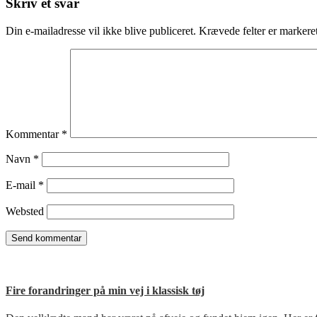
Skriv et svar
Din e-mailadresse vil ikke blive publiceret.
Krævede felter er marker
Kommentar
*
Navn
*
E-mail
*
Websted
Fire forandringer på min vej i klassisk tøj