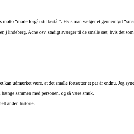
dens motto “mode forgår stil består”. Hvis man vælger et gennemført “smalt
 j lindeberg, Acne osv. stadigt sværger til de smalle sæt, hvis det som 
et kan udmærket være, at det smalle fortsætter et par år endnu. Jeg syn
 også hænge sammen med personen, og så være smuk.
lt anden historie.