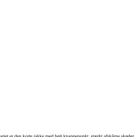
nariet er den korte jakke med højt knappepunkt, stærkt afskårne skøder