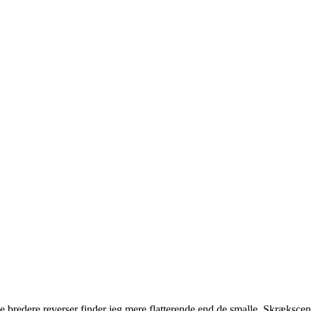
de bredere reverser finder jeg mere flatterende end de smalle. Skræksce