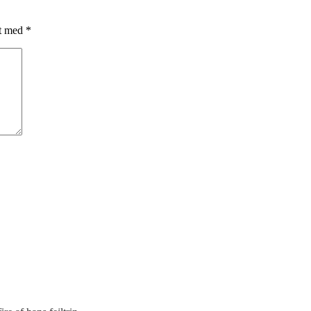
et med
*