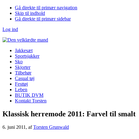
Gå direkte til primær navigation
Skip til indhold
Gå direkte til primær sidebar
Log ind
Jakkesæt
Sportsjakker
Sko
Skjorter
Tilbehør
Casual tøj
Festtøj
Leben
BUTIK DVM
Kontakt Torsten
Klassisk herremode 2011: Farvel til smalt
6. juni 2011
, af
Torsten Grunwald