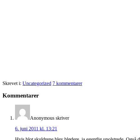
Skrevet i:
Uncategorized
7 kommentarer
Læserinteraktioner
Kommentarer
Anonymous
skriver
6. juni 2011 kl. 13:21
Hvis blot skuldrene blev blødere, ja egentlig upolstrede. Også 