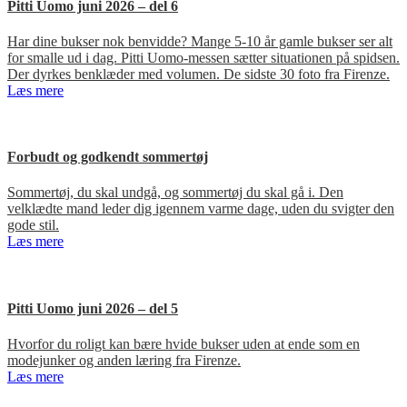
Pitti Uomo juni 2026 – del 6
Har dine bukser nok benvidde? Mange 5-10 år gamle bukser ser alt
for smalle ud i dag. Pitti Uomo-messen sætter situationen på spidsen.
Der dyrkes benklæder med volumen. De sidste 30 foto fra Firenze.
Læs mere
Forbudt og godkendt sommertøj
Sommertøj, du skal undgå, og sommertøj du skal gå i. Den
velklædte mand leder dig igennem varme dage, uden du svigter den
gode stil.
Læs mere
Pitti Uomo juni 2026 – del 5
Hvorfor du roligt kan bære hvide bukser uden at ende som en
modejunker og anden læring fra Firenze.
Læs mere