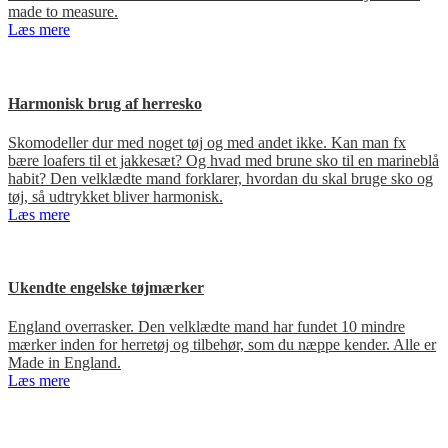
made to measure.
Læs mere
Harmonisk brug af herresko
Skomodeller dur med noget tøj og med andet ikke. Kan man fx
bære loafers til et jakkesæt? Og hvad med brune sko til en marineblå
habit? Den velklædte mand forklarer, hvordan du skal bruge sko og
tøj, så udtrykket bliver harmonisk.
Læs mere
Ukendte engelske tøjmærker
England overrasker. Den velklædte mand har fundet 10 mindre
mærker inden for herretøj og tilbehør, som du næppe kender. Alle er
Made in England.
Læs mere