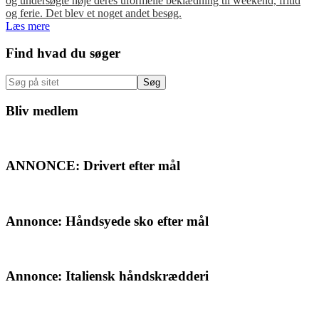
og undersøgte nøje deres uformelle beklædning til weekend, fritid
og ferie. Det blev et noget andet besøg.
Læs mere
Primær
Find hvad du søger
Sidebar
Søg
på
sitet
Bliv medlem
ANNONCE: Drivert efter mål
Annonce: Håndsyede sko efter mål
Annonce: Italiensk håndskrædderi