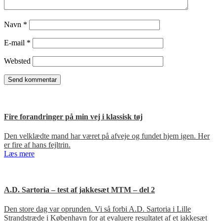
Navn
*
E-mail
*
Websted
Fire forandringer på min vej i klassisk tøj
Den velklædte mand har været på afveje og fundet hjem igen. Her
er fire af hans fejltrin.
Læs mere
A.D. Sartoria – test af jakkesæt MTM – del 2
Den store dag var oprunden. Vi så forbi A.D. Sartoria i Lille
Strandstræde i København for at evaluere resultatet af et jakkesæt