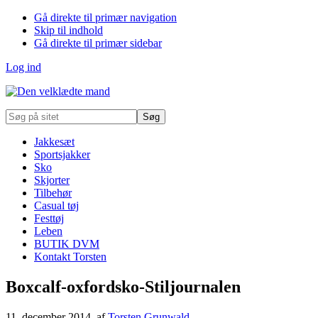
Gå direkte til primær navigation
Skip til indhold
Gå direkte til primær sidebar
Log ind
Søg
på
sitet
Jakkesæt
Sportsjakker
Sko
Skjorter
Tilbehør
Casual tøj
Festtøj
Leben
BUTIK DVM
Kontakt Torsten
Boxcalf-oxfordsko-Stiljournalen
11. december 2014
, af
Torsten Grunwald