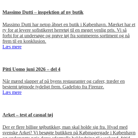
Massimo Dutti – inspektion af ny butik
Massimo Dutti har netop åbnet en butik i København. Mærket har et
ry for at levere sofistikeret herretøj til en meget venlig pris. Vi så
forbi for at undersøge og prøve tøj fra sommerens sortiment og nå
frem til en konklusion.
Læs mere
Pitti Uomo juni 2026 – del 4
Når mænd slapper af på byens restauranter og cafeer, træder en
bestemt tøjmode tydeligt frem. Gadefoto fra Firenze.
Læs mere
Arket – test af casual tøj
Der er flere billige tøjbutikker, man skal holde sig fra. Hvad med
svenske Arket? Vi besøgte butikken på Købmagergade i København