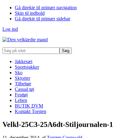
Gå direkte til primær navigation
Skip til indhold
Gå direkte til primær sidebar
Log ind
Søg
på
sitet
Jakkesæt
Sportsjakker
Sko
Skjorter
Tilbehør
Casual tøj
Festtøj
Leben
BUTIK DVM
Kontakt Torsten
Velkl-25C3-25A6dt-Stiljournalen-1
11. december 2014
, af
Torsten Grunwald