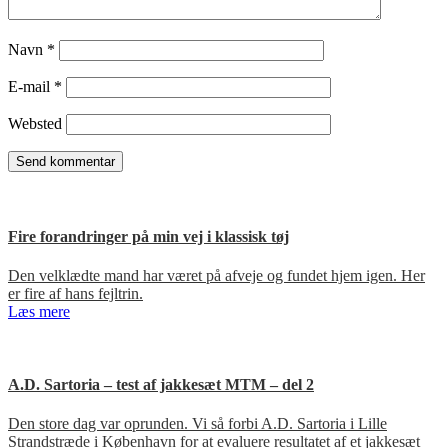
Navn
*
E-mail
*
Websted
Fire forandringer på min vej i klassisk tøj
Den velklædte mand har været på afveje og fundet hjem igen. Her
er fire af hans fejltrin.
Læs mere
A.D. Sartoria – test af jakkesæt MTM – del 2
Den store dag var oprunden. Vi så forbi A.D. Sartoria i Lille
Strandstræde i København for at evaluere resultatet af et jakkesæt