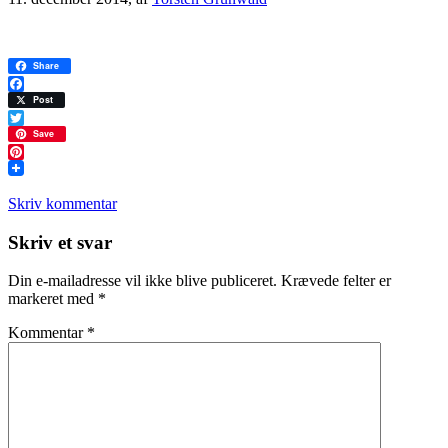
Share
Facebook
Post
Twitter
Save
Pinterest
Skriv kommentar
Læserinteraktioner
Skriv et svar
Din e-mailadresse vil ikke blive publiceret.
Krævede felter er
markeret med
*
Kommentar
*