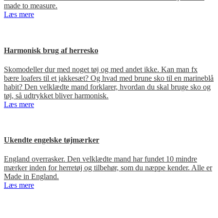
made to measure.
Læs mere
Harmonisk brug af herresko
Skomodeller dur med noget tøj og med andet ikke. Kan man fx
bære loafers til et jakkesæt? Og hvad med brune sko til en marineblå
habit? Den velklædte mand forklarer, hvordan du skal bruge sko og
tøj, så udtrykket bliver harmonisk.
Læs mere
Ukendte engelske tøjmærker
England overrasker. Den velklædte mand har fundet 10 mindre
mærker inden for herretøj og tilbehør, som du næppe kender. Alle er
Made in England.
Læs mere