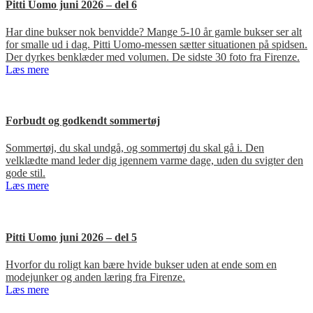
Pitti Uomo juni 2026 – del 6
Har dine bukser nok benvidde? Mange 5-10 år gamle bukser ser alt
for smalle ud i dag. Pitti Uomo-messen sætter situationen på spidsen.
Der dyrkes benklæder med volumen. De sidste 30 foto fra Firenze.
Læs mere
Forbudt og godkendt sommertøj
Sommertøj, du skal undgå, og sommertøj du skal gå i. Den
velklædte mand leder dig igennem varme dage, uden du svigter den
gode stil.
Læs mere
Pitti Uomo juni 2026 – del 5
Hvorfor du roligt kan bære hvide bukser uden at ende som en
modejunker og anden læring fra Firenze.
Læs mere