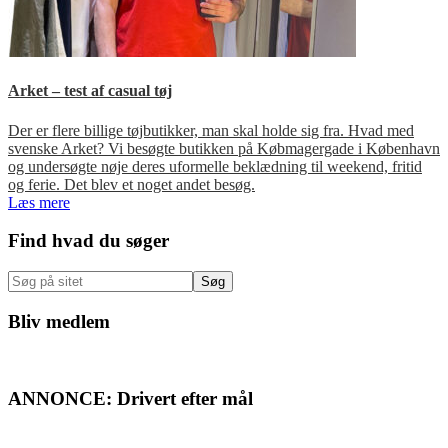
Arket – test af casual tøj
Der er flere billige tøjbutikker, man skal holde sig fra. Hvad med
svenske Arket? Vi besøgte butikken på Købmagergade i København
og undersøgte nøje deres uformelle beklædning til weekend, fritid
og ferie. Det blev et noget andet besøg.
Læs mere
Primær
Find hvad du søger
Sidebar
Søg
på
sitet
Bliv medlem
ANNONCE: Drivert efter mål