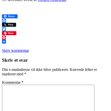
Share
Facebook
Post
Twitter
Save
Pinterest
Skriv kommentar
Læserinteraktioner
Skriv et svar
Din e-mailadresse vil ikke blive publiceret.
Krævede felter er
markeret med
*
Kommentar
*