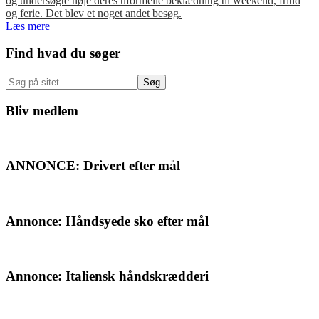
og undersøgte nøje deres uformelle beklædning til weekend, fritid
og ferie. Det blev et noget andet besøg.
Læs mere
Primær
Find hvad du søger
Sidebar
Søg
på
sitet
Bliv medlem
ANNONCE: Drivert efter mål
Annonce: Håndsyede sko efter mål
Annonce: Italiensk håndskrædderi