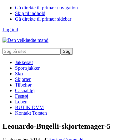
Gå direkte til primær navigation
Skip til indhold
Gå direkte til primær sidebar
Log ind
Søg
på
sitet
Jakkesæt
Sportsjakker
Sko
Skjorter
Tilbehør
Casual tøj
Festtøj
Leben
BUTIK DVM
Kontakt Torsten
Leonardo-Bugelli-skjortemager-5
11. december 2014
, af
Torsten Grunwald