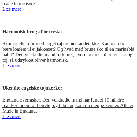
made to measure.
Læs mere
Harmonisk brug af herresko
Skomodeller dur med noget tøj og med andet ikke. Kan man fx
bære loafers til et jakkesæt? Og hvad med brune sko til en marineblå
habit? Den velklædte mand forklarer, hvordan du skal bruge sko og
tøj, så udtrykket bliver harmonisk.
Læs mere
Ukendte engelske tøjmærker
England overrasker. Den velklædte mand har fundet 10 mindre
mærker inden for herretøj og tilbehør, som du næppe kender. Alle er
Made in England.
Læs mere