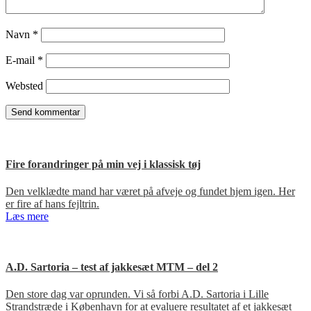
Navn
*
E-mail
*
Websted
Fire forandringer på min vej i klassisk tøj
Den velklædte mand har været på afveje og fundet hjem igen. Her
er fire af hans fejltrin.
Læs mere
A.D. Sartoria – test af jakkesæt MTM – del 2
Den store dag var oprunden. Vi så forbi A.D. Sartoria i Lille
Strandstræde i København for at evaluere resultatet af et jakkesæt