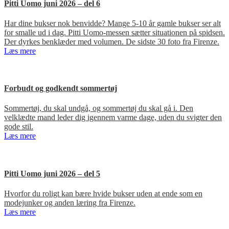
Pitti Uomo juni 2026 – del 6
Har dine bukser nok benvidde? Mange 5-10 år gamle bukser ser alt
for smalle ud i dag. Pitti Uomo-messen sætter situationen på spidsen.
Der dyrkes benklæder med volumen. De sidste 30 foto fra Firenze.
Læs mere
Forbudt og godkendt sommertøj
Sommertøj, du skal undgå, og sommertøj du skal gå i. Den
velklædte mand leder dig igennem varme dage, uden du svigter den
gode stil.
Læs mere
Pitti Uomo juni 2026 – del 5
Hvorfor du roligt kan bære hvide bukser uden at ende som en
modejunker og anden læring fra Firenze.
Læs mere