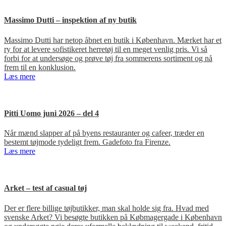
Massimo Dutti – inspektion af ny butik
Massimo Dutti har netop åbnet en butik i København. Mærket har et
ry for at levere sofistikeret herretøj til en meget venlig pris. Vi så
forbi for at undersøge og prøve tøj fra sommerens sortiment og nå
frem til en konklusion.
Læs mere
Pitti Uomo juni 2026 – del 4
Når mænd slapper af på byens restauranter og cafeer, træder en
bestemt tøjmode tydeligt frem. Gadefoto fra Firenze.
Læs mere
Arket – test af casual tøj
Der er flere billige tøjbutikker, man skal holde sig fra. Hvad med
svenske Arket? Vi besøgte butikken på Købmagergade i København