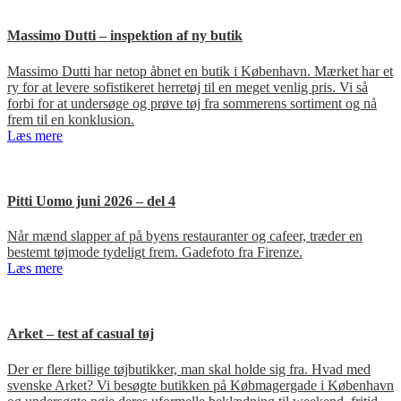
Massimo Dutti – inspektion af ny butik
Massimo Dutti har netop åbnet en butik i København. Mærket har et
ry for at levere sofistikeret herretøj til en meget venlig pris. Vi så
forbi for at undersøge og prøve tøj fra sommerens sortiment og nå
frem til en konklusion.
Læs mere
Pitti Uomo juni 2026 – del 4
Når mænd slapper af på byens restauranter og cafeer, træder en
bestemt tøjmode tydeligt frem. Gadefoto fra Firenze.
Læs mere
Arket – test af casual tøj
Der er flere billige tøjbutikker, man skal holde sig fra. Hvad med
svenske Arket? Vi besøgte butikken på Købmagergade i København