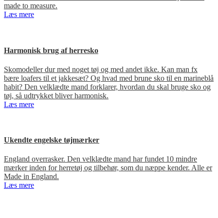
made to measure.
Læs mere
Harmonisk brug af herresko
Skomodeller dur med noget tøj og med andet ikke. Kan man fx
bære loafers til et jakkesæt? Og hvad med brune sko til en marineblå
habit? Den velklædte mand forklarer, hvordan du skal bruge sko og
tøj, så udtrykket bliver harmonisk.
Læs mere
Ukendte engelske tøjmærker
England overrasker. Den velklædte mand har fundet 10 mindre
mærker inden for herretøj og tilbehør, som du næppe kender. Alle er
Made in England.
Læs mere