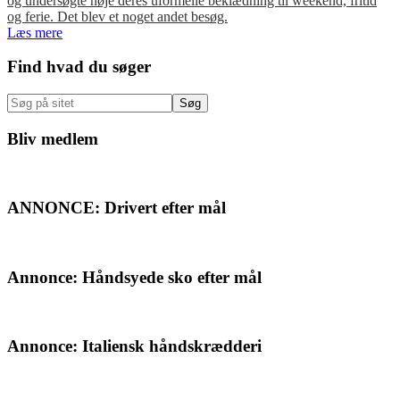
og undersøgte nøje deres uformelle beklædning til weekend, fritid
og ferie. Det blev et noget andet besøg.
Læs mere
Primær
Find hvad du søger
Sidebar
Søg
på
sitet
Bliv medlem
ANNONCE: Drivert efter mål
Annonce: Håndsyede sko efter mål
Annonce: Italiensk håndskrædderi