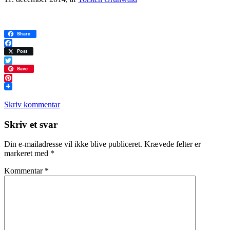
Share
Facebook
Post
Twitter
Save
Pinterest
Skriv kommentar
Læserinteraktioner
Skriv et svar
Din e-mailadresse vil ikke blive publiceret.
Krævede felter er
markeret med
*
Kommentar
*