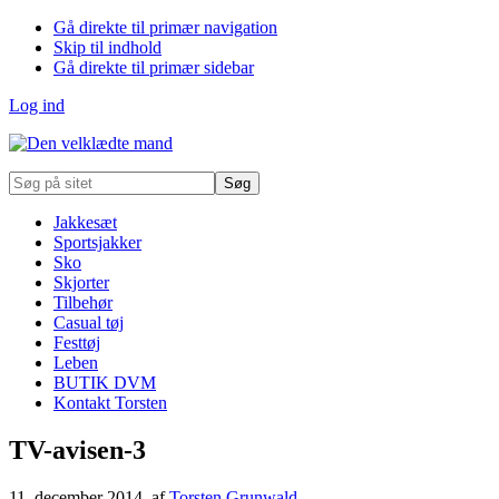
Gå direkte til primær navigation
Skip til indhold
Gå direkte til primær sidebar
Log ind
Søg
på
sitet
Jakkesæt
Sportsjakker
Sko
Skjorter
Tilbehør
Casual tøj
Festtøj
Leben
BUTIK DVM
Kontakt Torsten
TV-avisen-3
11. december 2014
, af
Torsten Grunwald