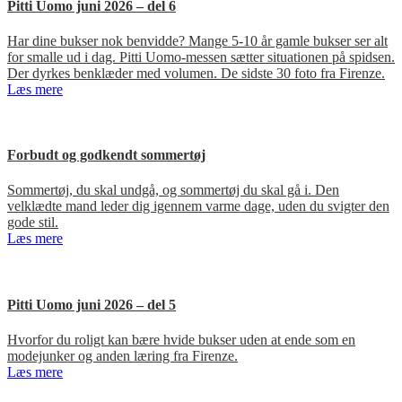
Pitti Uomo juni 2026 – del 6
Har dine bukser nok benvidde? Mange 5-10 år gamle bukser ser alt
for smalle ud i dag. Pitti Uomo-messen sætter situationen på spidsen.
Der dyrkes benklæder med volumen. De sidste 30 foto fra Firenze.
Læs mere
Forbudt og godkendt sommertøj
Sommertøj, du skal undgå, og sommertøj du skal gå i. Den
velklædte mand leder dig igennem varme dage, uden du svigter den
gode stil.
Læs mere
Pitti Uomo juni 2026 – del 5
Hvorfor du roligt kan bære hvide bukser uden at ende som en
modejunker og anden læring fra Firenze.
Læs mere