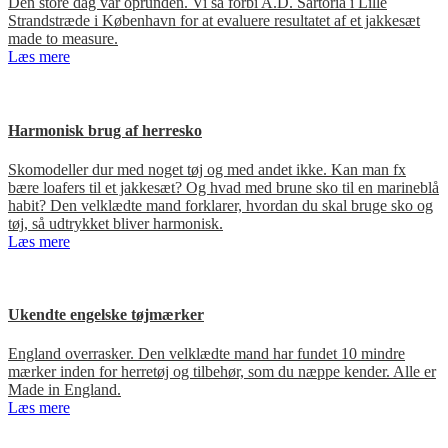
Den store dag var oprunden. Vi så forbi A.D. Sartoria i Lille
Strandstræde i København for at evaluere resultatet af et jakkesæt
made to measure.
Læs mere
Harmonisk brug af herresko
Skomodeller dur med noget tøj og med andet ikke. Kan man fx
bære loafers til et jakkesæt? Og hvad med brune sko til en marineblå
habit? Den velklædte mand forklarer, hvordan du skal bruge sko og
tøj, så udtrykket bliver harmonisk.
Læs mere
Ukendte engelske tøjmærker
England overrasker. Den velklædte mand har fundet 10 mindre
mærker inden for herretøj og tilbehør, som du næppe kender. Alle er
Made in England.
Læs mere