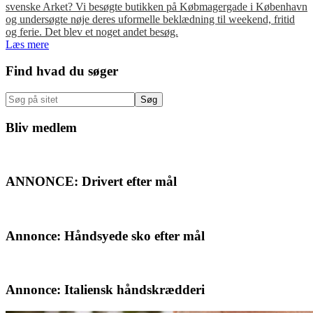
svenske Arket? Vi besøgte butikken på Købmagergade i København
og undersøgte nøje deres uformelle beklædning til weekend, fritid
og ferie. Det blev et noget andet besøg.
Læs mere
Primær
Find hvad du søger
Sidebar
Søg
på
sitet
Bliv medlem
ANNONCE: Drivert efter mål
Annonce: Håndsyede sko efter mål
Annonce: Italiensk håndskrædderi