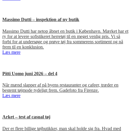
Massimo Dutti – inspektion af ny butik
Massimo Dutti har netop åbnet en butik i København. Mærket har et
ry for at levere sofistikeret herretøj til en meget venlig pris. Vi så
forbi for at undersøge og prøve tøj fra sommerens sortiment og nå
frem til en konklusion.
Læs mere
Pitti Uomo juni 2026 – del 4
Når mænd slapper af på byens restauranter og cafeer, træder en
bestemt tøjmode tydeligt frem. Gadefoto fra Firenze.
Læs mere
Arket – test af casual tøj
Der er flere billige tøjbutikker, man skal holde sig fra. Hvad med