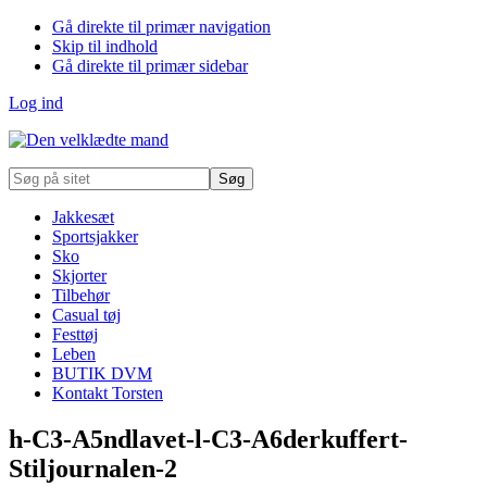
Gå direkte til primær navigation
Skip til indhold
Gå direkte til primær sidebar
Log ind
Søg
på
sitet
Jakkesæt
Sportsjakker
Sko
Skjorter
Tilbehør
Casual tøj
Festtøj
Leben
BUTIK DVM
Kontakt Torsten
h-C3-A5ndlavet-l-C3-A6derkuffert-
Stiljournalen-2