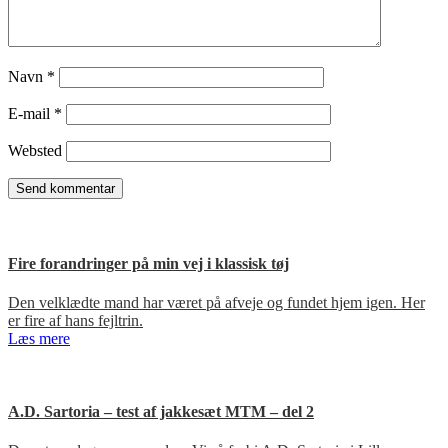
Navn
*
E-mail
*
Websted
Fire forandringer på min vej i klassisk tøj
Den velklædte mand har været på afveje og fundet hjem igen. Her
er fire af hans fejltrin.
Læs mere
A.D. Sartoria – test af jakkesæt MTM – del 2