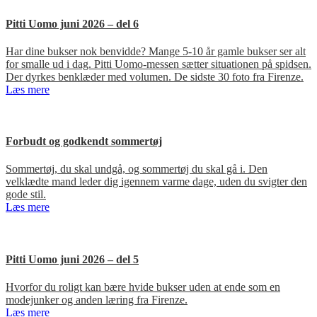
Pitti Uomo juni 2026 – del 6
Har dine bukser nok benvidde? Mange 5-10 år gamle bukser ser alt
for smalle ud i dag. Pitti Uomo-messen sætter situationen på spidsen.
Der dyrkes benklæder med volumen. De sidste 30 foto fra Firenze.
Læs mere
Forbudt og godkendt sommertøj
Sommertøj, du skal undgå, og sommertøj du skal gå i. Den
velklædte mand leder dig igennem varme dage, uden du svigter den
gode stil.
Læs mere
Pitti Uomo juni 2026 – del 5
Hvorfor du roligt kan bære hvide bukser uden at ende som en
modejunker og anden læring fra Firenze.
Læs mere