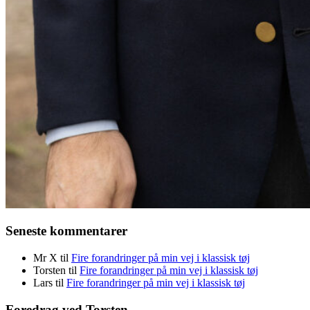
Seneste kommentarer
Mr X
til
Fire forandringer på min vej i klassisk tøj
Torsten
til
Fire forandringer på min vej i klassisk tøj
Lars
til
Fire forandringer på min vej i klassisk tøj
Foredrag ved Torsten