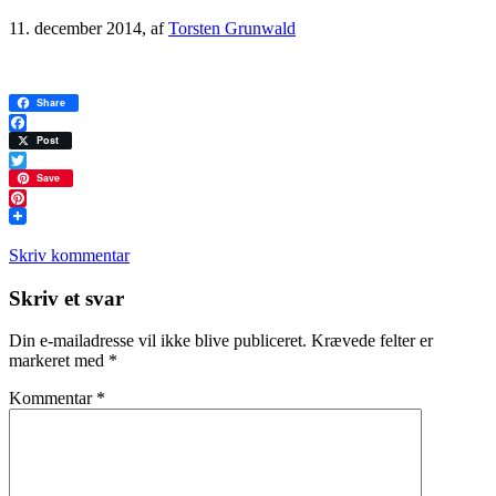
11. december 2014
, af
Torsten Grunwald
Share
Facebook
Post
Twitter
Save
Pinterest
Skriv kommentar
Læserinteraktioner
Skriv et svar
Din e-mailadresse vil ikke blive publiceret.
Krævede felter er
markeret med
*
Kommentar
*