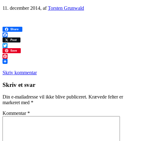
11. december 2014
, af
Torsten Grunwald
Share
Facebook
Post
Twitter
Save
Pinterest
Skriv kommentar
Læserinteraktioner
Skriv et svar
Din e-mailadresse vil ikke blive publiceret.
Krævede felter er
markeret med
*
Kommentar
*