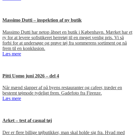
Massimo Dutti – inspektion af ny butik
Massimo Dutti har netop åbnet en butik i København. Mærket har et
ry for at levere sofistikeret herretøj til en meget venlig pris. Vi så
forbi for at undersøge og prøve tøj fra sommerens sortiment og nå
frem til en konklusion.
Læs mere
Pitti Uomo juni 2026 – del 4
Når mænd slapper af på byens restauranter og cafeer, træder en
bestemt tøjmode tydeligt frem. Gadefoto fra Firenze.
Læs mere
Arket – test af casual tøj
Der er flere billige tøjbutikker, man skal holde sig fra. Hvad med