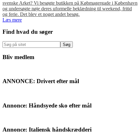
svenske Arket? Vi besøgte butikken på Købmagergade i København
og undersøgte nøje deres uformelle beklædning til weekend, fritid
og ferie. Det blev et noget andet besøg.
Læs mere
Primær
Find hvad du søger
Sidebar
Søg
på
sitet
Bliv medlem
ANNONCE: Drivert efter mål
Annonce: Håndsyede sko efter mål
Annonce: Italiensk håndskrædderi