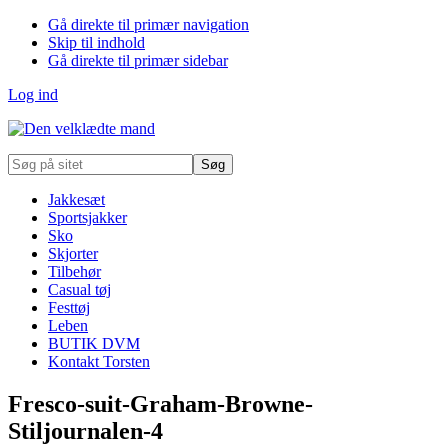
Gå direkte til primær navigation
Skip til indhold
Gå direkte til primær sidebar
Log ind
Søg
på
sitet
Jakkesæt
Sportsjakker
Sko
Skjorter
Tilbehør
Casual tøj
Festtøj
Leben
BUTIK DVM
Kontakt Torsten
Fresco-suit-Graham-Browne-
Stiljournalen-4