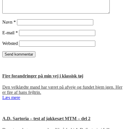
Navn
*
E-mail
*
Websted
Fire forandringer på min vej i klassisk tøj
Den velklædte mand har været på afveje og fundet hjem igen. Her
er fire af hans fejltrin.
Læs mere
A.D. Sartoria – test af jakkesæt MTM – del 2