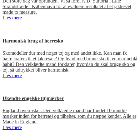
Den store dag var oprunden. Vi så forbi A.D. Sartoria i Lille
Strandstræde i København for at evaluere resultatet af et jakkesæt
made to measure.
Læs mere
Harmonisk brug af herresko
Skomodeller dur med noget tøj og med andet ikke. Kan man fx
bære loafers til et jakkesæt? Og hvad med brune sko til en marineblå
habit? Den velklædte mand forklarer, hvordan du skal bruge sko og
tøj, så udtrykket bliver harmonisk.
Læs mere
Ukendte engelske tøjmærker
England overrasker. Den velklædte mand har fundet 10 mindre
mærker inden for herretøj og tilbehør, som du næppe kender. Alle er
Made in England.
Læs mere