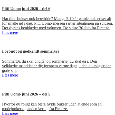
Pitti Uomo juni 2026 – del 6
Har dine bukser nok benvidde? Mange 5-10 år gamle bukser ser alt
for smalle ud i dag. Pitti Uomo-messen sætter situationen på spidsen.
Der dyrkes benklæder med volumen. De sidste 30 foto fra Firenze.
Læs mere
Forbudt og godkendt sommertøj
Sommertøj, du skal undgå, og sommertøj du skal gå i. Den
velklædte mand leder dig igennem varme dage, uden du svigter den
gode stil.
Læs mere
Pitti Uomo juni 2026 – del 5
Hvorfor du roligt kan bære hvide bukser uden at ende som en
modejunker og anden læring fra Firenze.
Læs mere